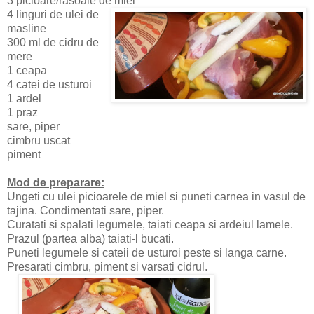
3 picioare/rasoale de miel
4 linguri de ulei de
masline
300 ml de cidru de
mere
1 ceapa
4 catei de usturoi
1 ardel
1 praz
sare, piper
cimbru uscat
piment
Mod de preparare:
Ungeti cu ulei picioarele de miel si puneti carnea in vasul de
tajina. Condimentati sare, piper.
Curatati si spalati legumele, taiati ceapa si ardeiul lamele.
Prazul (partea alba) taiati-l bucati.
Puneti legumele si cateii de usturoi peste si langa carne.
Presarati cimbru, piment si varsati cidrul.