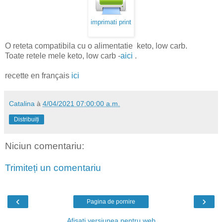
imprimati print
O reteta compatibila cu o alimentatie keto, low carb.
Toate retele mele keto, low carb -
aici
.
recette en français
ici
Catalina
à
4/04/2021 07:00:00 a.m.
Distribuiți
Niciun comentariu:
Trimiteți un comentariu
‹
›
Pagina de pornire
Afișați versiunea pentru web