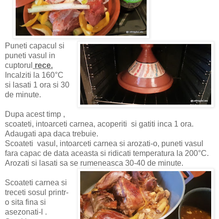
Puneti capacul si
puneti vasul in
cuptorul
rece.
Incalziti la 160°C
si lasati 1 ora si 30
de minute.
Dupa acest timp ,
scoateti, intoarceti carnea, acoperiti si gatiti inca 1 ora.
Adaugati apa daca trebuie.
Scoateti vasul, intoarceti carnea si arozati-o, puneti vasul
fara capac de data aceasta si ridicati temperatura la 200°C.
Arozati si lasati sa se rumeneasca 30-40 de minute.
Scoateti carnea si
treceti sosul printr-
o sita fina si
asezonati-l .