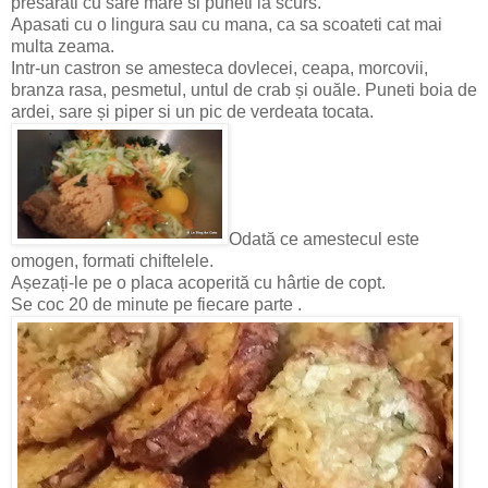
presarati cu sare mare si puneti la scurs.
Apasati cu o lingura sau cu mana, ca sa scoateti cat mai
multa zeama.
Intr-un castron se amesteca dovlecei, ceapa, morcovii,
branza rasa, pesmetul, untul de crab și ouăle. Puneti boia de
ardei, sare și piper si un pic de verdeata tocata.
Odată ce amestecul este
omogen, formati chiftelele.
Așezați-le pe o placa acoperită cu hârtie de copt.
Se coc 20 de minute pe fiecare parte .