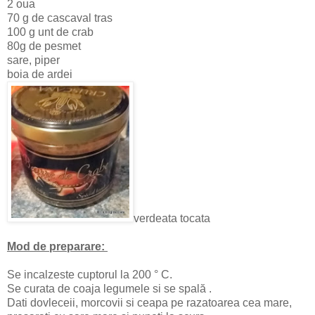
2 oua
70 g de cascaval tras
100 g unt de crab
80g de pesmet
sare, piper
boia de ardei
verdeata tocata
Mod de preparare:
Se incalzeste cuptorul la 200 ° C.
Se curata de coaja legumele si se spală .
Dati dovleceii, morcovii si ceapa pe razatoarea cea mare,