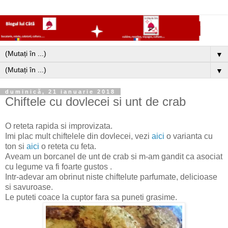
▼
▼
duminică, 21 ianuarie 2018
Chiftele cu dovlecei si unt de crab
O reteta rapida si improvizata.
Imi plac mult chiftelele din dovlecei, vezi
aici
o varianta cu
ton si
aici
o reteta cu feta.
Aveam un borcanel de unt de crab si m-am gandit ca asociat
cu legume va fi foarte gustos .
Intr-adevar am obrinut niste chiftelute parfumate, delicioase
si savuroase.
Le puteti coace la cuptor fara sa puneti grasime.