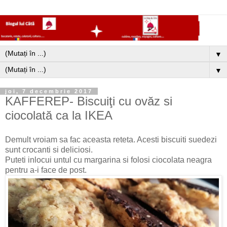
▼
▼
joi, 7 decembrie 2017
KAFFEREP- Biscuiţi cu ovăz si
ciocolată ca la IKEA
Demult vroiam sa fac aceasta reteta. Acesti biscuiti suedezi
sunt crocanti si deliciosi.
Puteti inlocui untul cu margarina si folosi ciocolata neagra
pentru a-i face de post.