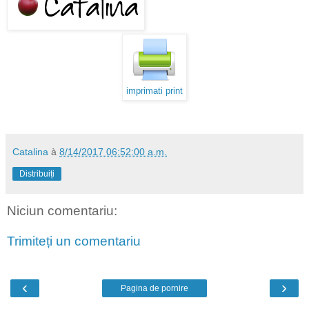
imprimati print
Catalina
à
8/14/2017 06:52:00 a.m.
Distribuiți
Niciun comentariu:
Trimiteți un comentariu
‹
›
Pagina de pornire