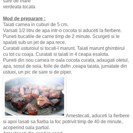
sare de mare
verdeata tocata
Mod de preparare :
Taiati carnea in cuburi de 5 cm.
Varsati 1/2 litru de apa intr-o cocota si aduceti la fierbere.
Puneti bucatile de carne timp de 2 minute. Scurgeti si le
spalati sub un jet de apa rece.
Curatati usturoiul si tocati-l marunt. Taiati marunt ghimbirul
cu tot cu coaja. Curatati si taiati in 4 ceapa esalota.
Puneti din nou carnea in oala cocota curata, adaugati otetul,
apa, sosul de soia, foile de dafin ,ceapa taiata, jumatate din
ustuoi, un pic de sare si de piper.
Amestecati, aduceti la fierbere
si apoi lasati sa fiarba la foc potrivit timp de 40 de minute,
acoperind oala partial.