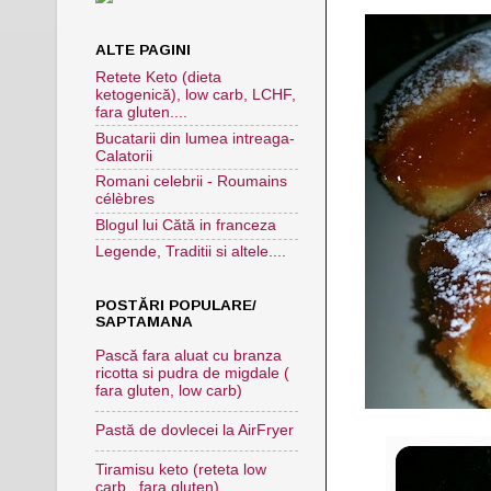
ALTE PAGINI
Retete Keto (dieta
ketogenică), low carb, LCHF,
fara gluten....
Bucatarii din lumea intreaga-
Calatorii
Romani celebrii - Roumains
célèbres
Blogul lui Cătă in franceza
Legende, Traditii si altele....
POSTĂRI POPULARE/
SAPTAMANA
Pască fara aluat cu branza
ricotta si pudra de migdale (
fara gluten, low carb)
Pastă de dovlecei la AirFryer
Tiramisu keto (reteta low
carb , fara gluten)