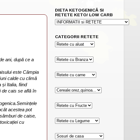
DIETA KETOGENICĂ SI
RETETE KETO/ LOW CARB
CATEGORII RETETE
e ani, după ce a
caisului este Câmpia
iuni calde cu climă
i Italia, fiind
 de cais se află în
ogenica.
Semințele
încât acestea pot
e sâmburi de caise,
oxicației cu