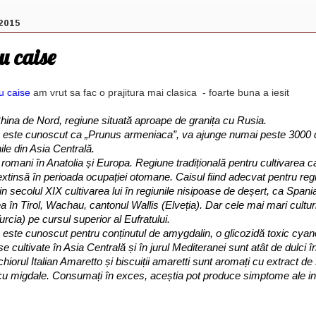
2015
u caise
u caise
am vrut sa fac o prajitura mai clasica - foarte buna a iesit
China de Nord, regiune situată aproape de granița cu Rusia.
 este cunoscut ca „Prunus armeniaca”, va ajunge numai peste 3000 d
ile din Asia Centrală.
 romani în Anatolia și Europa. Regiune tradițională pentru cultivarea 
xtinsă în perioada ocupației otomane. Caisul fiind adecvat pentru reg
n secolul XIX cultivarea lui în regiunile nisipoase de deșert, ca Spania ș
 în Tirol, Wachau, cantonul Wallis (Elveția). Dar cele mai mari culturi
rcia) pe cursul superior al Eufratului.
este cunoscut pentru conținutul de amygdalin, o glicozidă toxic cyan
e cultivate în Asia Centrală și în jurul Mediteranei sunt atât de dulci 
chiorul Italian Amaretto și biscuiții amaretti sunt aromați cu extract d
u migdale. Consumați în exces, aceștia pot produce simptome ale int