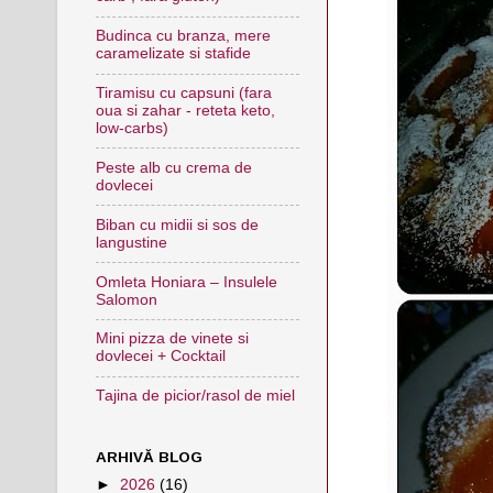
Budinca cu branza, mere
caramelizate si stafide
Tiramisu cu capsuni (fara
oua si zahar - reteta keto,
low-carbs)
Peste alb cu crema de
dovlecei
Biban cu midii si sos de
langustine
Omleta Honiara – Insulele
Salomon
Mini pizza de vinete si
dovlecei + Cocktail
Tajina de picior/rasol de miel
ARHIVĂ BLOG
►
2026
(16)