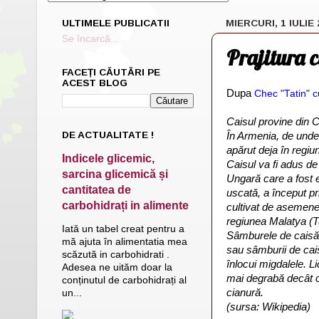
ULTIMELE PUBLICATII
MIERCURI, 1 IULIE 
Se încarcă...
Prajitura c
FACEȚI CĂUTĂRI PE
ACEST BLOG
Dupa
Chec "Tatin" c
Caisul provine din 
DE ACTUALITATE !
În Armenia, de unde
apărut deja în regiun
Indicele glicemic,
Caisul va fi adus de
sarcina glicemică și
Ungară care a fost e
cantitatea de
uscată, a început pri
carbohidrați in alimente
cultivat de asemenea
regiunea Malatya (Tu
Iată un tabel creat pentru a
Sâmburele de caisă 
mă ajuta în alimentatia mea
sau sâmburii de cais
scăzută in carbohidrati .
înlocui migdalele. Li
Adesea ne uităm doar la
mai degrabă decât c
conținutul de carbohidrați al
cianură.
un...
(sursa: Wikipedia)