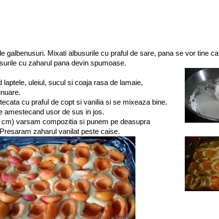
de galbenusuri. Mixati albusurile cu praful de sare, pana se vor tine c
surile cu zaharul pana devin spumoase.
laptele, uleiul, sucul si coaja rasa de lamaie,
inuare.
cata cu praful de copt si vanilia si se mixeaza bine.
le amestecand usor de sus in jos.
20 cm) varsam compozitia si punem pe deasupra
 Presaram zaharul vanilat peste caise.