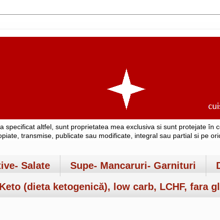
-a specificat altfel, sunt proprietatea mea exclusiva si sunt protejate î
copiate, transmise, publicate sau modificate, integral sau partial si pe o
tive- Salate
Supe- Mancaruri- Garnituri
Keto (dieta ketogenică), low carb, LCHF, fara gl