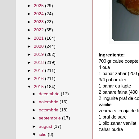
►
2025
(29)
►
2024
(24)
►
2023
(23)
►
2022
(65)
►
2021
(164)
►
2020
(244)
►
2019
(282)
Ingrediente:
700 gr caise coapte 
►
2018
(219)
4 oua
►
2017
(211)
1 pahar zahar (200 
►
2016
(211)
3/4 pahar ulei
1 pahar cu lapte
▼
2015
(184)
2 pahare faina (400 
►
decembrie
(17)
2 lingurite praf de c
►
noiembrie
(16)
vanilie
►
octombrie
(18)
zeama si coaja de l
1 praf de sare
►
septembrie
(17)
1 plic zahar vanilat
►
august
(17)
zahar pudra
▼
iulie
(8)