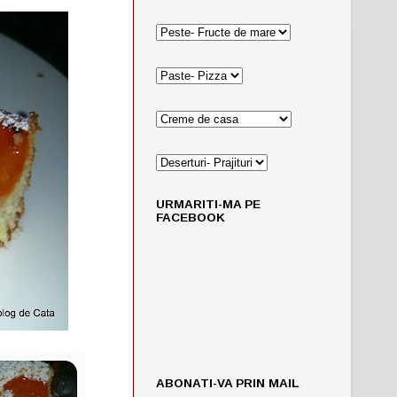
URMARITI-MA PE
FACEBOOK
ABONATI-VA PRIN MAIL