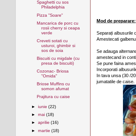
Spaghetti cu sos
Philadelphia
Pizza "Soare"
Mod de preparare:
Mancarica de porc cu
rosii cherry si ceapa
Separați albusurile 
verde
Amestecati galbenu
Creveti sotati cu
usturoi, ghimbir si
sos de soia
Se adauga alternand 
amestecand in cont
Biscuiti cu migdale (cu
Se pune faina ameste
presa de biscuiti)
Incorporati albusuri
Cozonac- Briosa
In tava unsa (30 /
"Omida"
jumatatile de caise.
Briose Muffins cu
somon afumat
Prajitura cu caise
►
iunie
(22)
►
mai
(18)
►
aprilie
(16)
►
martie
(18)