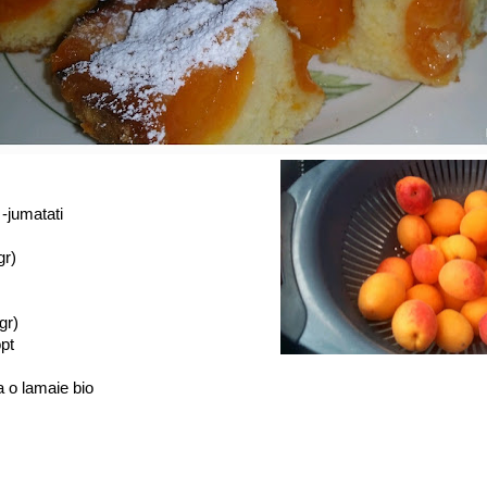
-jumatati
gr)
gr)
opt
a o lamaie bio