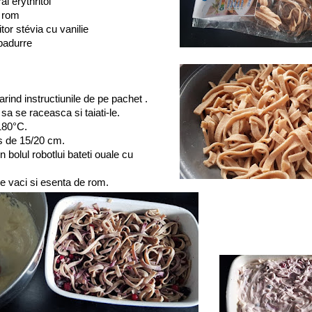
al érythritol
e rom
itor stévia cu vanilie
 padurre
arind instructiunile de pe pachet .
e sa se raceasca si taiati-le.
 180°C.
as de 15/20 cm.
n bolul robotlui bateti ouale cu
e vaci si esenta de rom.