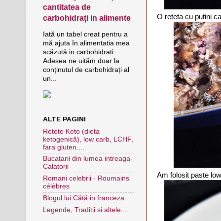
cantitatea de
O reteta cu putini c
carbohidrați in alimente
Iată un tabel creat pentru a
mă ajuta în alimentatia mea
scăzută in carbohidrati .
Adesea ne uităm doar la
conținutul de carbohidrați al
un...
ALTE PAGINI
Retete Keto (dieta
ketogenică), low carb, LCHF,
fara gluten....
Bucatarii din lumea intreaga-
Calatorii
Am folosit paste low
Romani celebrii - Roumains
célèbres
Blogul lui Cătă in franceza
Legende, Traditii si altele....