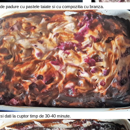
 de padure cu pastele taiate si cu compozitia cu branza.
 si dati la cuptor timp de 30-40 minute.