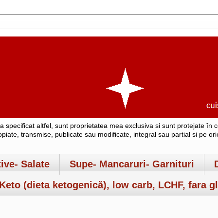
-a specificat altfel, sunt proprietatea mea exclusiva si sunt protejate î
copiate, transmise, publicate sau modificate, integral sau partial si pe o
tive- Salate
Supe- Mancaruri- Garnituri
Keto (dieta ketogenică), low carb, LCHF, fara gl