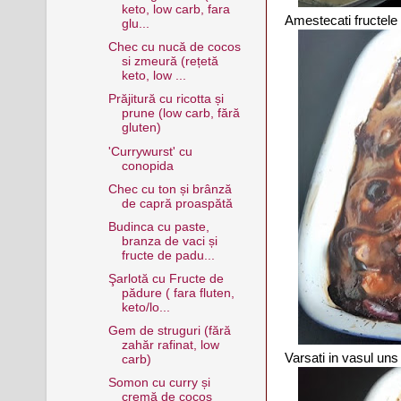
keto, low carb, fara
Amestecati fructele
glu...
Chec cu nucă de cocos
si zmeură (rețetă
keto, low ...
Prăjitură cu ricotta și
prune (low carb, fără
gluten)
'Currywurst' cu
conopida
Chec cu ton și brânză
de capră proaspătă
Budinca cu paste,
branza de vaci și
fructe de padu...
Şarlotă cu Fructe de
pădure ( fara fluten,
keto/lo...
Gem de struguri (fără
zahăr rafinat, low
Varsati in vasul uns
carb)
Somon cu curry și
cremă de cocos