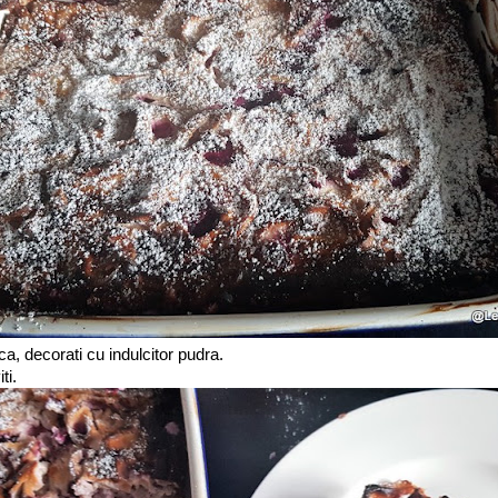
a, decorati cu indulcitor pudra.
ti.