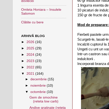
60 gr indulcitor natur
dovlecei
1 lingurra esenta d
Omleta Honiara – Insulele
10 picaturi de indulc
Salomon
150 gr de fructe de
Clătite cu bere
Mod de preparare:
Fierbeti pastele urm
ARHIVĂ BLOG
Scurgeti-le, lasati-l
►
2026
(16)
Incalziti cuptorul la
►
2025
(29)
Ungeti cu unt un v
Intr-un castron sau i
►
2024
(24)
indulcitorii .
►
2023
(23)
Incorporati branza d
►
2022
(65)
▼
2021
(164)
►
decembrie
(15)
►
noiembrie
(10)
▼
octombrie
(10)
Gem de smochine
(reteta low carb)
Andive gratinate (reteta