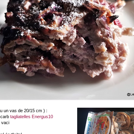
ru un vas de 20/15 cm ) :
 carb
tagliatelles Energus10
 vaci