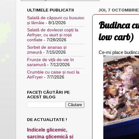
ULTIMELE PUBLICATII
JOI, 7 OCTOMBRIE
Salată de căpșuni cu busuioc
Budinca cu 
și lămâie
- 8/1/2026
Salată de dovlecei copți la
low carb)
Airfryer, cu iaurt și roșii
confiate
- 7/28/2026
Sorbet de ananas și
Ce-mi place budinca
zmeură
- 7/15/2026
Frunze de viță-de-vie în
saramură
- 7/12/2026
Crumble cu caise și nuci la
AirFryer
- 7/7/2026
FACEȚI CĂUTĂRI PE
ACEST BLOG
DE ACTUALITATE !
Indicele glicemic,
sarcina glicemică și