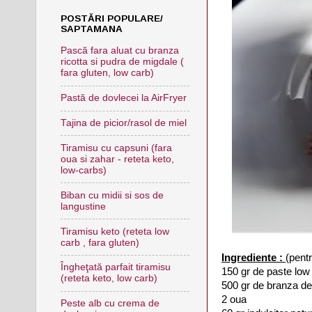
POSTĂRI POPULARE/
SAPTAMANA
Pască fara aluat cu branza
ricotta si pudra de migdale (
fara gluten, low carb)
Pastă de dovlecei la AirFryer
Tajina de picior/rasol de miel
Tiramisu cu capsuni (fara
oua si zahar - reteta keto,
low-carbs)
Biban cu midii si sos de
langustine
Tiramisu keto (reteta low
carb , fara gluten)
Ingrediente :
(pent
Îngheţată parfait tiramisu
150 gr de paste low
(reteta keto, low carb)
500 gr de branza de
2 oua
Peste alb cu crema de