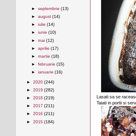
►
septembrie
(13)
►
august
(14)
►
iulie
(14)
►
iunie
(10)
►
mai
(12)
►
aprilie
(17)
►
martie
(18)
►
februarie
(15)
►
ianuarie
(16)
►
2020
(244)
►
2019
(282)
Lasati sa se raceasc
►
2018
(219)
Taiati in portii si servi
►
2017
(211)
►
2016
(211)
►
2015
(184)