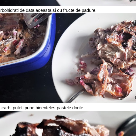
arbohidrati de data aceasta si cu fructe de padure.
 carb, puteti pune binenteles pastele dorite.