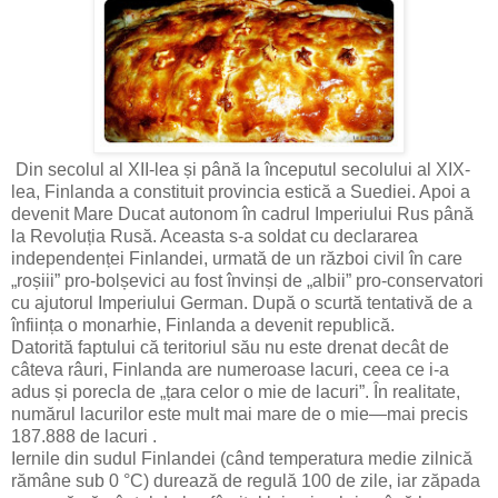
Din secolul al XII-lea și până la începutul secolului al XIX-
lea, Finlanda a constituit provincia estică a Suediei. Apoi a
devenit Mare Ducat autonom în cadrul Imperiului Rus până
la Revoluția Rusă. Aceasta s-a soldat cu declararea
independenței Finlandei, urmată de un război civil în care
„roșiii” pro-bolșevici au fost învinși de „albii” pro-conservatori
cu ajutorul Imperiului German. După o scurtă tentativă de a
înființa o monarhie, Finlanda a devenit republică.
Datorită faptului că teritoriul său nu este drenat decât de
câteva râuri, Finlanda are numeroase lacuri, ceea ce i-a
adus și porecla de „țara celor o mie de lacuri”. În realitate,
numărul lacurilor este mult mai mare de o mie—mai precis
187.888 de lacuri .
Iernile din sudul Finlandei (când temperatura medie zilnică
rămâne sub 0 °C) durează de regulă 100 de zile, iar zăpada