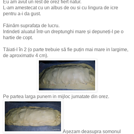
Eu am avut un rest de orez fiert natur.
L-am amestecat cu un albus de ou si cu lingura de icre
pentru a-i da gust.
Făinăm suprafața de lucru.
Intindeti aluatul într-un dreptunghi mare și depuneți-l pe o
hartie de copt.
Tăiati-l în 2 (o parte trebuie să fie puțin mai mare in largime,
de aproximativ 4 cm).
Pe partea larga punem in mijloc jumatate din orez.
Așezam deasupra somonul