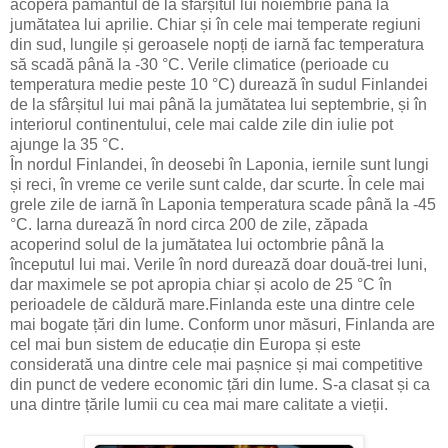
acoperă pământul de la sfârșitul lui noiembrie până la
jumătatea lui aprilie. Chiar și în cele mai temperate regiuni
din sud, lungile și geroasele nopți de iarnă fac temperatura
să scadă până la -30 °C. Verile climatice (perioade cu
temperatura medie peste 10 °C) durează în sudul Finlandei
de la sfârșitul lui mai până la jumătatea lui septembrie, și în
interiorul continentului, cele mai calde zile din iulie pot
ajunge la 35 °C.
În nordul Finlandei, în deosebi în Laponia, iernile sunt lungi
și reci, în vreme ce verile sunt calde, dar scurte. În cele mai
grele zile de iarnă în Laponia temperatura scade până la -45
°C. Iarna durează în nord circa 200 de zile, zăpada
acoperind solul de la jumătatea lui octombrie până la
începutul lui mai. Verile în nord durează doar două-trei luni,
dar maximele se pot apropia chiar și acolo de 25 °C în
perioadele de căldură mare.Finlanda este una dintre cele
mai bogate țări din lume. Conform unor măsuri, Finlanda are
cel mai bun sistem de educație din Europa și este
considerată una dintre cele mai pașnice și mai competitive
din punct de vedere economic țări din lume. S-a clasat și ca
una dintre țările lumii cu cea mai mare calitate a vieții.