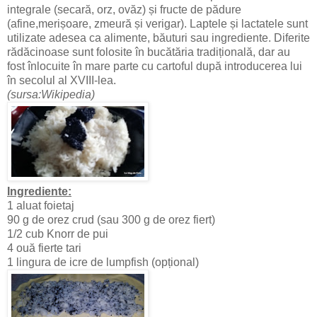
integrale (secară, orz, ovăz) și fructe de pădure
(afine,merișoare, zmeură și verigar). Laptele și lactatele sunt
utilizate adesea ca alimente, băuturi sau ingrediente. Diferite
rădăcinoase sunt folosite în bucătăria tradițională, dar au
fost înlocuite în mare parte cu cartoful după introducerea lui
în secolul al XVIII-lea.
(sursa:Wikipedia)
Ingrediente:
1 aluat foietaj
90 g de orez crud (sau 300 g de orez fiert)
1/2 cub Knorr de pui
4 ouă fierte tari
1 lingura de icre de lumpfish (opțional)