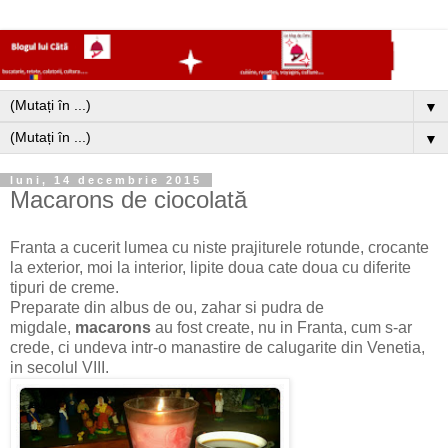
▼
▼
luni, 14 decembrie 2015
Macarons de ciocolată
Franta a cucerit lumea cu niste prajiturele rotunde, crocante
la exterior, moi la interior, lipite doua cate doua cu diferite
tipuri de creme.
Preparate din albus de ou, zahar si pudra de
migdale,
macarons
au fost create, nu in Franta, cum s-ar
crede, ci undeva intr-o manastire de calugarite din Venetia,
in secolul VIII.