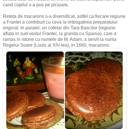
cand copilul s-a pus pe picioare.
Reteta de macarons s-a diversificat, astfel ca fiecare regiune
a Frantei a contribuit cu ceva la imbogatirea preparatului
original. In paralel, un cofetar din Tara Bascilor (regiune
aflata in sud-vestul Frantei, la granita cu Spania), care a
ramas in istorie cu numele de M. Adam, a servit la nunta
Regelui Soare (Louis al XIV-lea), in 1660, macarons.