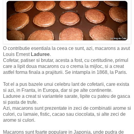
O contributie esentiala la ceea ce sunt, azi, macarons a avut
Louis Ernest
Laduree
.
Cofetar, patiser si brutar, acesta a fost, cu certitudine, primul
care a lipit doua macarons cu o crema la mijloc, si a creat
astfel forma finala a prajiturii. Se intampla in 1868, la Paris.
Tot el a pus bazele unui celebru lant de cofetarii, care exista
si azi, in Franta, in Europa, dar si pe alte continente.
Laduree a creat si variantele sarate, lipite cu pateu de gasca
si pasta de trufe.
Azi, macarons sunt prezentate in zeci de combinatii arome si
culori, cu lamaie, fistic, cacao sau ciocolata, si alte zeci de
arome si culori.
Macarons sunt foarte populare in Japonia, unde pudra de