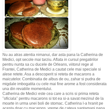
Nu au atras atentia nimanui, dar asta pana la Catherina de
Medici, opt secole mai tarziu. Aflata in cursul pregatirilor
pentru nunta sa cu ducele de Orleans, viitorul rege al
Frantei, Catherina de Medici a cautat cele mai speciale si
alese retete. Asa a descoperit si reteta de macarons a
maicutelor. Combinatia de albus de ou, zahar si pudra de
migdale imbogatita cu cele mai fine arome a fost considerata
una din revatiile momentului.
Catherina de Medici este cea care a scris si prima reteta
"oficiala" pentru macarons si tot ea si-a savat mezinul de la
moarte in urma unei boli de stomac. Catherina l-a hranit pe
acesta doar cu macarons, vreme de cateva saptamani pana