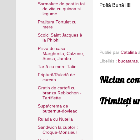
Sarmalute de post in foi
Poftă Bună !!!!!
de vita cu quinoa si
legume
Prajitura Tortulet cu
mere
Scoici Saint Jacques à
la Phiphi
Pizza de casa -
Publié par
Catalina
Margherita, Calzone,
Sunca, Jambo...
Libellés :
bucataras
Tartă cu mere Tatin
Friptură/Ruladă de
Niciun com
curcan
Gratin de cartofi cu
branza Reblochon -
Trimiteți 
Tartiflette
Supa\crema de
butternut-dovleac
Rulada cu Nutella
Sandwich la cuptor :
Croque-Monsieur