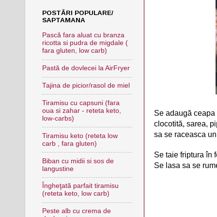
POSTĂRI POPULARE/
SAPTAMANA
Pască fara aluat cu branza
ricotta si pudra de migdale (
fara gluten, low carb)
Pastă de dovlecei la AirFryer
Tajina de picior/rasol de miel
Tiramisu cu capsuni (fara
oua si zahar - reteta keto,
Se adaugă ceapa to
low-carbs)
clocotită, sarea, pi
sa se raceasca un 
Tiramisu keto (reteta low
carb , fara gluten)
S
e taie friptura în
Biban cu midii si sos de
Se lasa sa se rum
langustine
Îngheţată parfait tiramisu
(reteta keto, low carb)
Peste alb cu crema de