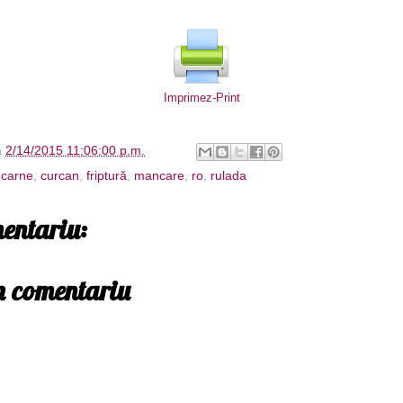
Imprimez-Print
à
2/14/2015 11:06:00 p.m.
,
carne
,
curcan
,
friptură
,
mancare
,
ro
,
rulada
entariu:
un comentariu