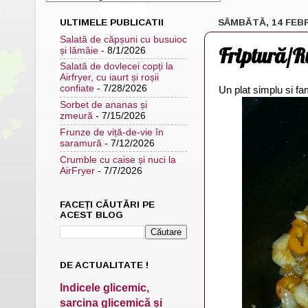
ULTIMELE PUBLICATII
SÂMBĂTĂ, 14 FEB
Salată de căpșuni cu busuioc
Friptură/R
și lămâie
- 8/1/2026
Salată de dovlecei copți la
Airfryer, cu iaurt și roșii
confiate
- 7/28/2026
Un plat simplu si fam
Sorbet de ananas și
zmeură
- 7/15/2026
Frunze de viță-de-vie în
saramură
- 7/12/2026
Crumble cu caise și nuci la
AirFryer
- 7/7/2026
FACEȚI CĂUTĂRI PE
ACEST BLOG
DE ACTUALITATE !
Indicele glicemic,
sarcina glicemică și