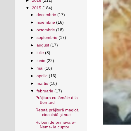
►
2016
(211)
▼
2015
(184)
►
decembrie
(17)
►
noiembrie
(16)
►
octombrie
(18)
►
septembrie
(17)
►
august
(17)
►
iulie
(8)
►
iunie
(22)
►
mai
(18)
►
aprilie
(16)
►
martie
(18)
▼
februarie
(17)
Prăjitura cu lămâie à la
Bernard
Rețetă prăjitură magică
: ciocolată și nuci
Rulouri de primăvară-
Nems- la cuptor