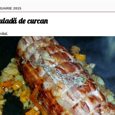
RUARIE 2015
uladă de curcan
ilial.