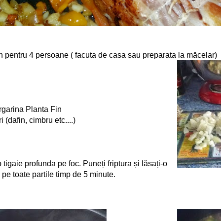
 pentru 4 persoane ( facuta de casa sau preparata la măcelar)
i
rgarina Planta Fin
i (dafin, cimbru etc....)
-o tigaie profunda pe foc. Puneți friptura și lăsați-o
e toate partile timp de 5 minute.