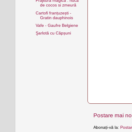
Prăjitură magică : nucă
de cocos si zmeură
Cartofi franțuzești -
Gratin dauphinois
Vafe - Gaufre Belgiene
Şarlotă cu Căpșuni
Postare mai n
Abonați-vă la:
Postar