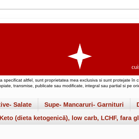
-a specificat altfel, sunt proprietatea mea exclusiva si sunt protejate î
copiate, transmise, publicate sau modificate, integral sau partial si pe o
tive- Salate
Supe- Mancaruri- Garnituri
Keto (dieta ketogenică), low carb, LCHF, fara gl