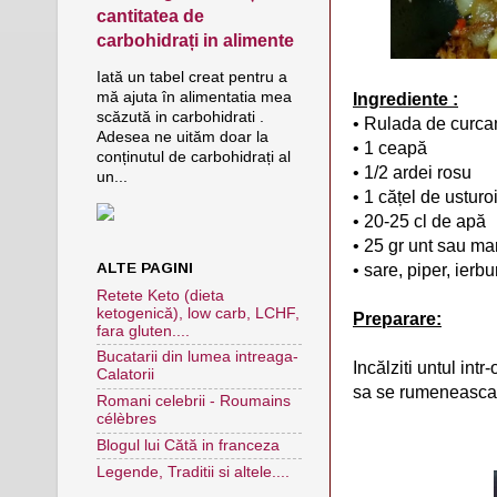
cantitatea de
carbohidrați in alimente
Iată un tabel creat pentru a
Ingrediente :
mă ajuta în alimentatia mea
scăzută in carbohidrati .
• Rulada de curcan
Adesea ne uităm doar la
• 1 ceapă
conținutul de carbohidrați al
• 1/2 ardei rosu
un...
• 1 cățel de usturo
• 20-25 cl de apă
• 25 gr unt sau ma
ALTE PAGINI
• sare, piper, ierbur
Retete Keto (dieta
ketogenică), low carb, LCHF,
Preparare:
fara gluten....
Bucatarii din lumea intreaga-
Inc
ălziti untul intr
Calatorii
sa se rumeneasca p
Romani celebrii - Roumains
célèbres
Blogul lui Cătă in franceza
Legende, Traditii si altele....