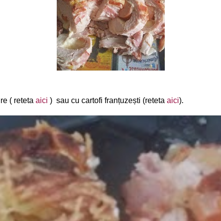
re ( reteta
aici
) sau cu cartofi franțuzești (reteta
aici
).