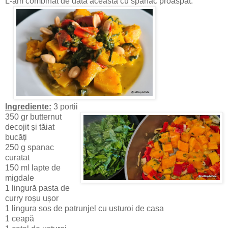
L-am combinat de data aceasta cu spanac proaspăt.
Ingrediente:
3 portii
350 gr butternut
decojit și tăiat
bucăți
250 g spanac
curatat
150 ml lapte de
migdale
1 lingură pasta de
curry roșu ușor
1 lingura sos de patrunjel cu usturoi de casa
1 ceapă