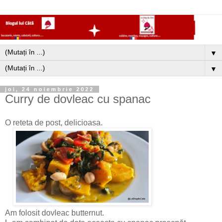
▼
▼
joi, 24 noiembrie 2022
Curry de dovleac cu spanac
O reteta de post, delicioasa.
Am folosit dovleac butternut.