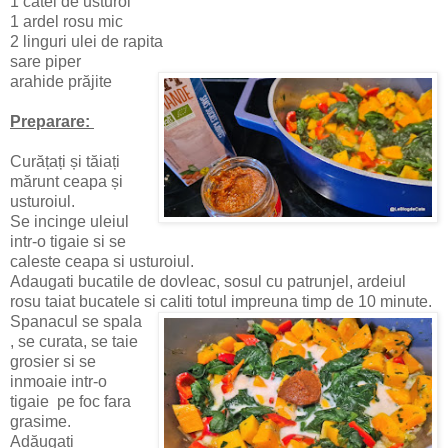
1 catel de usturoi
1 ardel rosu mic
2 linguri ulei de rapita
sare piper
arahide prăjite
Preparare:
Curățați și tăiați
mărunt ceapa și
usturoiul.
Se incinge uleiul
intr-o tigaie si se
caleste ceapa si usturoiul.
Adaugati bucatile de dovleac, sosul cu patrunjel, ardeiul
rosu taiat bucatele si caliti totul impreuna timp de 10 minute.
Spanacul se spala
, se curata, se taie
grosier si se
inmoaie intr-o
tigaie pe foc fara
grasime.
Adăugați