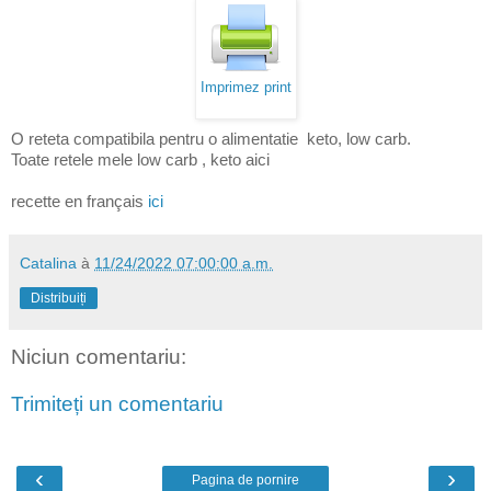
Imprimez print
O reteta compatibila pentru o alimentatie keto, low carb.
Toate retele mele low carb , keto aici
recette en français
ici
Catalina
à
11/24/2022 07:00:00 a.m.
Distribuiți
Niciun comentariu:
Trimiteți un comentariu
‹
›
Pagina de pornire