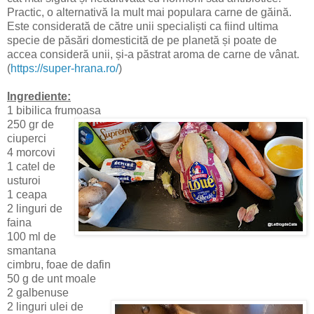
Practic, o alternativă la mult mai populara carne de găină.
Este considerată de către unii specialiști ca fiind ultima
specie de păsări domesticită de pe planetă și poate de
accea consideră unii, și-a păstrat aroma de carne de vânat.
(
https://super-hrana.ro/
)
Ingrediente:
1 bibilica frumoasa
250 gr de
ciuperci
4 morcovi
1 catel de
usturoi
1 ceapa
2 linguri de
faina
100 ml de
smantana
cimbru, foae de dafin
50 g de unt moale
2 galbenuse
2 linguri ulei de