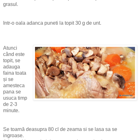
grasul.
Intr-o oala adanca puneti la topit 30 g de unt.
Atunci
când este
topit, se
adauga
faina toata
și se
amesteca
pana se
usuca timp
de 2-3
minute.
Se toarnă deasupra 80 cl de zeama si se lasa sa se
ingroase.