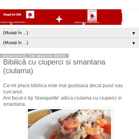
▼
▼
duminică, 10 martie 2019
Bibilică cu ciuperci si smantana
(ciulama)
Ce-mi place bibilica este mai gustoasa decat puiul sau
curcanul.
Am facut-o tip 'blanquette' adica ciulama cu ciuperci si
smantana.