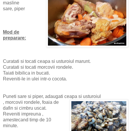
masline
sare, piper
Mod de
preparare:
Curatati si tocati ceapa si usturoiul marunt.
Curatati si tocati morcovii rondele.
Taiati bibilica in bucati.
Reveniti-le in ulei intr-o cocota.
Puneti sare si piper, adaugati ceapa si usturoiul
, morcovii rondele, foaia de
dafin si cimbru uscat.
Reveniti impreuna ,
amestecand timp de 10
minute.