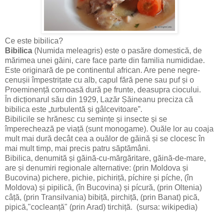
Ce este bibilica?
Bibilica
(Numida meleagris) este o pasăre domestică, de
mărimea unei găini, care face parte din familia numididae.
Este originară de pe continentul african. Are pene negre-
cenușii împestrițate cu alb, capul fără pene sau puf și o
Proeminență cornoasă dură pe frunte, deasupra ciocului.
În dicționarul său din 1929, Lazăr Șăineanu preciza că
bibilica este „turbulentă și gâlcevitoare”.
Bibilicile se hrănesc cu semințe și insecte și se
împerechează pe viață (sunt monogame). Ouăle lor au coaja
mult mai dură decât cea a ouălor de găină și se clocesc în
mai mult timp, mai precis patru săptămâni.
Bibilica, denumită și găină-cu-mărgăritare, găină-de-mare,
are și denumiri regionale alternative: (prin Moldova și
Bucovina) pichere, pichie, pichiriță, píchire și píche, (în
Moldova) și pipilică, (în Bucovina) și pícură, (prin Oltenia)
câță, (prin Transilvania) bibiță, pirchiță, (prin Banat) pică,
pipică,"cocleanță" (prin Arad) tirchiță. (sursa: wikipedia)