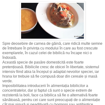
Spre deosebire de carnea de găină, care ridică multe semne
de întrebare în privința cu modului în care au fost crescute
exemplarele, în cazul celei de bibilică nu încape nici o
îndoială.
Această specie de pasăre domesticită este foarte
pretențioasă. Bibilicile cresc de obicei în libertate, sistemul
intensiv fiind abia la început și adaptat nevoilor speciei, iar
hrana lor trebuie să fie compusă doar din cereale și masă
verde.
Imposibilitatea introducerii în alimentația bibilicilor a
concentratelor, dar și faptul că sunt o specie extrem de
rezistentă la boli, face ca bibilica să fie o alternativă foarte
sănătoasă, pentru cei care sunt preocupați de o alimentație
cât mai sigură și neaditivată cu hormoni sau antibiotice.