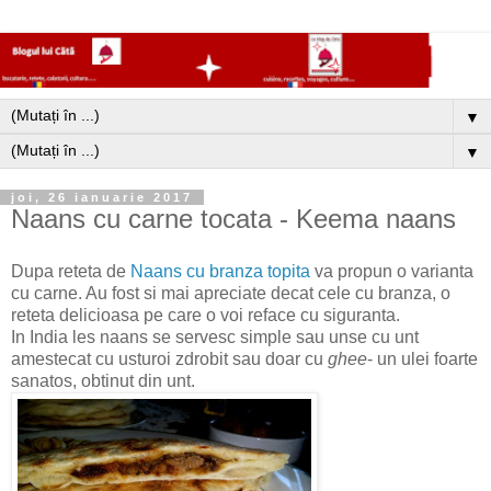
▼
▼
joi, 26 ianuarie 2017
Naans cu carne tocata - Keema naans
Dupa reteta de
Naans cu branza topita
va propun o varianta
cu carne. Au fost si mai apreciate decat cele cu branza, o
reteta delicioasa pe care o voi reface cu siguranta.
In India les naans se servesc simple sau unse cu unt
amestecat cu usturoi zdrobit sau doar cu
ghee
- un ulei foarte
sanatos, obtinut din unt.