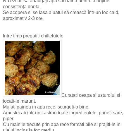
Nu ezitați să adaugați apă sau făină pentru a obține
consistența dorită.
Se acopera si se lasa aluatul să crească într-un loc cald,
aproximativ 2-3 or
e.
Intre timp pregatiti chiftelutele
Curatati ceapa si usturoiul si
tocati-le marunt.
Muiati painea in apa rece, scurgeti-o bine.
Amestecati intr-un castron toate ingredientele, puneti sare,
piper.
Cu mainile trecute prin apa rece formati bile si prajiti-le in
uleiul incins la foc mediu.