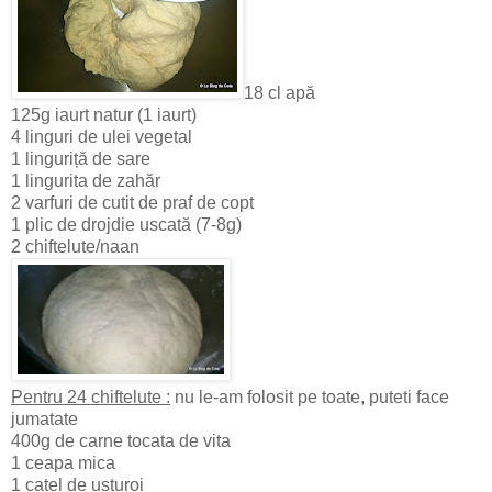
18 cl apă
125g iaurt natur (1 iaurt)
4 linguri de ulei vegetal
1 linguriță de sare
1 lingurita de zahăr
2 varfuri de cutit de praf de copt
1 plic de drojdie uscată (7-8g)
2 chiftelute/naan
Pentru 24 chiftelute :
nu le-am folosit pe toate, puteti face
jumatate
400g de carne tocata de vita
1 ceapa mica
1 catel de usturoi