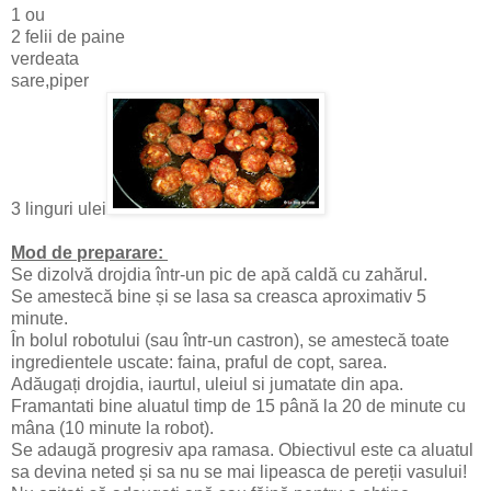
1 ou
2 felii de paine
verdeata
sare,piper
3 linguri ulei
Mod de preparare:
Se dizolvă drojdia într-un pic de apă caldă cu zahărul.
Se amestecă bine și se lasa sa creasca aproximativ 5
minute.
În bolul robotului (sau într-un castron), se amestecă toate
ingredientele uscate: faina, praful de copt, sarea.
Adăugați drojdia, iaurtul, uleiul si jumatate din apa.
Framantati bine aluatul timp de 15 până la 20 de minute cu
mâna (10 minute la robot).
Se adaugă progresiv apa ramasa. Obiectivul este ca aluatul
sa devina neted și sa nu se mai lipeasca de pereții vasului!