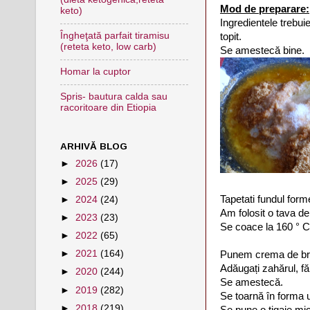
Mod de preparare:
keto)
Ingredientele trebui
Îngheţată parfait tiramisu
topit.
(reteta keto, low carb)
Se amestecă bine.
Homar la cuptor
Spris- bautura calda sau
racoritoare din Etiopia
ARHIVĂ BLOG
►
2026
(17)
►
2025
(29)
Tapetati fundul forme
►
2024
(24)
Am folosit o tava de
►
2023
(23)
Se coace la 160 ° C
►
2022
(65)
►
2021
(164)
Punem crema de brân
Adăugați zahărul, fă
►
2020
(244)
Se amestecă.
►
2019
(282)
Se toarnă în forma 
►
2018
(219)
Se pune o tigaie mi