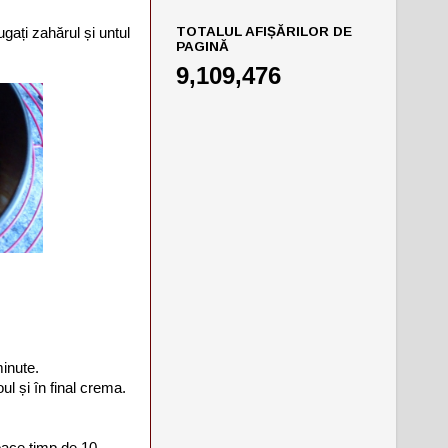
TOTALUL AFIȘĂRILOR DE
gați zahărul și untul
PAGINĂ
9,109,476
inute.
l și în final crema.
oace timp de 10