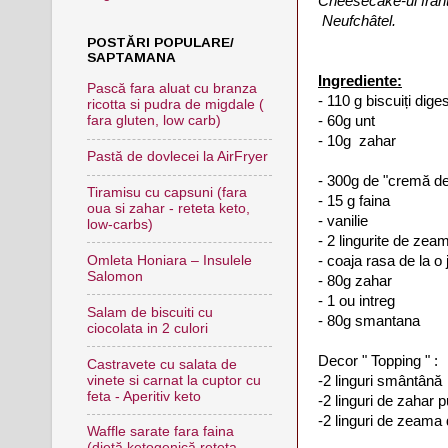
Cheesecake-ul frantu
Neufchâtel.
POSTĂRI POPULARE/
SAPTAMANA
Ingrediente:
Pască fara aluat cu branza
- 110 g biscuiți diges
ricotta si pudra de migdale (
- 60g unt
fara gluten, low carb)
- 10g zahar
Pastă de dovlecei la AirFryer
- 300g de "cremă de
Tiramisu cu capsuni (fara
- 15 g faina
oua si zahar - reteta keto,
- vanilie
low-carbs)
- 2 lingurite de zea
- coaja rasa de la o
Omleta Honiara – Insulele
Salomon
- 80g zahar
- 1 ou intreg
Salam de biscuiti cu
- 80g smantana
ciocolata in 2 culori
Decor " Topping " :
Castravete cu salata de
-2 linguri smântână
vinete si carnat la cuptor cu
feta - Aperitiv keto
-2 linguri de zahar 
-2 linguri de zeama ​
Waffle sarate fara faina
(dietă ketogenică,reteta