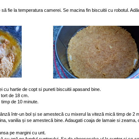
e să fie la temperatura camerei. Se macina fin biscuitii cu robotul. Adău
i cu hartie de copt si puneti biscuitii apasand bine.
 tort de 18 cm.
 timp de 10 minute.
ză într-un bol și se amestecă cu mixerul la viteză mică timp de 2 m
ina, vanilia și se amestecă bine. Adaugati coaja de lamaie si zeama, ou
unsa pe margini cu unt.
că cu apă pe fundul cuptorului. Se da cheesecake-ul la cuptor si se c