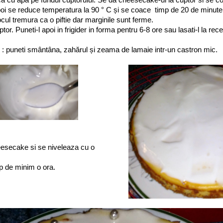
poi se reduce temperatura la 90 ° C și se coace timp de 20 de minute
cul tremura ca o piftie dar marginile sunt ferme.
cuptor. Puneti-l apoi in frigider in forma pentru 6-8 ore sau lasati-l la re
l" : puneti smântâna, zahărul și zeama de lamaie intr-un castron mic.
esecake si se niveleaza cu o
mp de minim o ora.