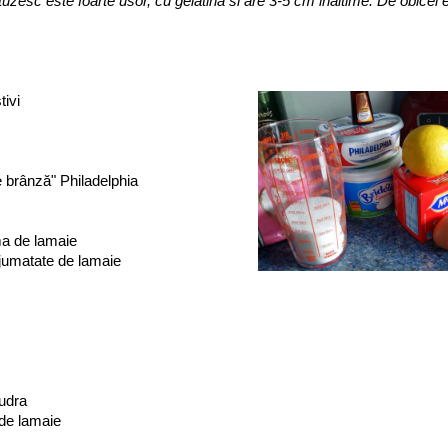
zesc este foarte usor, cu gelatina si are 3-5 cm inaltime. De obicei 
tivi
 brânză" Philadelphia
ma ​de lamaie
 jumatate de lamaie
pudra
​de lamaie