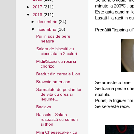
minute la 200ºC , a
►
2017
(211)
Este gata cand mijlo
▼
2016
(211)
Lasati-l la racit in 
►
decembrie
(24)
▼
noiembrie
(16)
Pregătiți "topping-u
Pui in sos de bere
neagra
Salam de biscuiti cu
ciocolata in 2 culori
Midii/Scoici cu rosii si
chorizo
Bradut din cereale Lion
Brownie american
Se amestecă bine.
Se toarna peste che
Sarmalute de post in foi
spatulă.
de vita cu orez si
legume...
Puneți la frigider ti
Se serveste rece.
Baclava
Rassols - Salata
rusească cu somon
si thon
Mini Cheesecake - cu