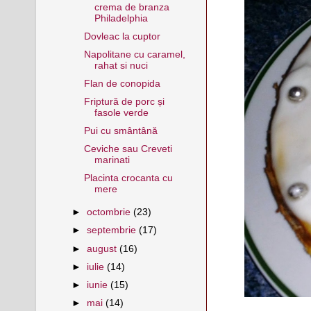
crema de branza
Philadelphia
Dovleac la cuptor
Napolitane cu caramel,
rahat si nuci
Flan de conopida
Friptură de porc și
fasole verde
Pui cu smântână
Ceviche sau Creveti
marinati
Placinta crocanta cu
mere
►
octombrie
(23)
►
septembrie
(17)
►
august
(16)
►
iulie
(14)
►
iunie
(15)
►
mai
(14)