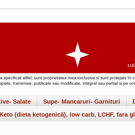
-a specificat altfel, sunt proprietatea mea exclusiva si sunt protejate î
copiate, transmise, publicate sau modificate, integral sau partial si pe o
tive- Salate
Supe- Mancaruri- Garnituri
Keto (dieta ketogenică), low carb, LCHF, fara gl