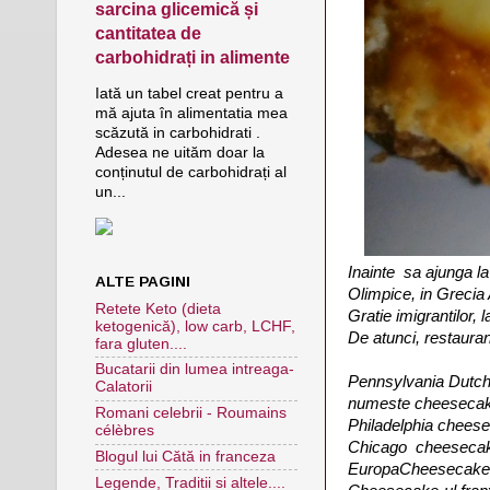
sarcina glicemică și
cantitatea de
carbohidrați in alimente
Iată un tabel creat pentru a
mă ajuta în alimentatia mea
scăzută in carbohidrati .
Adesea ne uităm doar la
conținutul de carbohidrați al
un...
Inainte sa ajunga la
ALTE PAGINI
Olimpice, in Grecia A
Retete Keto (dieta
Gratie imigrantilor, 
ketogenică), low carb, LCHF,
De atunci, restaura
fara gluten....
Bucatarii din lumea intreaga-
Pennsylvania Dutch 
Calatorii
numeste cheesecake
Romani celebrii - Roumains
Philadelphia cheese
célèbres
Chicago cheesecake 
Blogul lui Cătă in franceza
EuropaCheesecake-ul 
Legende, Traditii si altele....