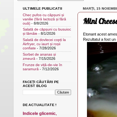
ULTIMELE PUBLICATII
MARȚI, 15 NOIEMB
Chec pufos cu căpșuni și
Mini Chees
vanilie (fără lactoză și fără
ouă)
- 8/8/2026
Salată de căpșuni cu busuioc
și lămâie
- 8/1/2026
Etonant acest ameste
Rezultatul a fost un
Salată de dovlecei copți la
Airfryer, cu iaurt și roșii
confiate
- 7/28/2026
Sorbet de ananas și
zmeură
- 7/15/2026
Frunze de viță-de-vie în
saramură
- 7/12/2026
FACEȚI CĂUTĂRI PE
ACEST BLOG
DE ACTUALITATE !
Indicele glicemic,