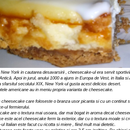
 New York in cautarea desavarsirii , cheesecake-ul era servit sportivil
ntică. Apoi in jurul, anului 1000 a ajuns in Europa de Vest, in Italia si
la sfarsitul secolului XIX, New York-ul gusta acest delicios desert.
ntele americane au in meniu propria varianta de cheesecake.
cheesecake care foloseste o branza usor picanta si cu un continut s
-ul fermierului.
cake are o textura mai usoara, dar mai bogat in aroma decat chees
este acel cheesecake ferm la exterior, dar cu o textura moale si cre
Italian este facut cu ricotta si miere , fiind mult mai dietetic.