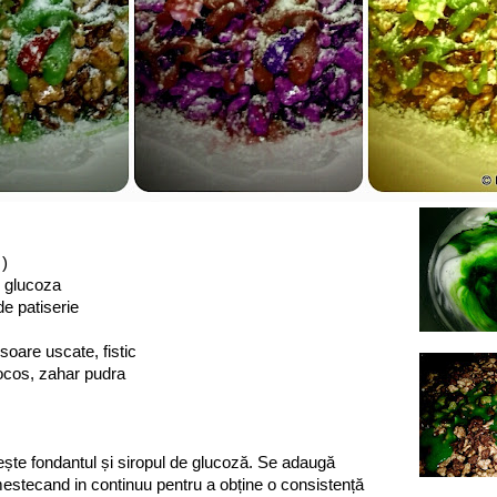
 )
e glucoza
 de patiserie
soare uscate, fistic
ocos, zahar pudra
opește fondantul și siropul de glucoză. Se adaugă
mestecand in continuu pentru a obține o consistență