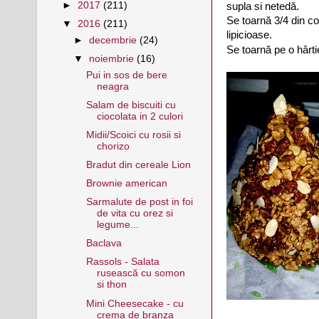
►
2017
(211)
supla si netedă.
Se toarnă 3/4 din c
▼
2016
(211)
lipicioase.
►
decembrie
(24)
Se toarnă pe o hârt
▼
noiembrie
(16)
Pui in sos de bere
neagra
Salam de biscuiti cu
ciocolata in 2 culori
Midii/Scoici cu rosii si
chorizo
Bradut din cereale Lion
Brownie american
Sarmalute de post in foi
de vita cu orez si
legume...
Baclava
Rassols - Salata
rusească cu somon
si thon
Mini Cheesecake - cu
crema de branza