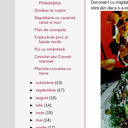
Decorati-l cu migdal
Philadelphia
reincalzi daca s-a int
Dovleac la cuptor
Napolitane cu caramel,
rahat si nuci
Flan de conopida
Friptură de porc și
fasole verde
Pui cu smântână
Ceviche sau Creveti
marinati
Placinta crocanta cu
mere
►
octombrie
(23)
►
septembrie
(17)
►
august
(16)
►
iulie
(14)
►
iunie
(15)
►
mai
(14)
►
aprilie
(17)