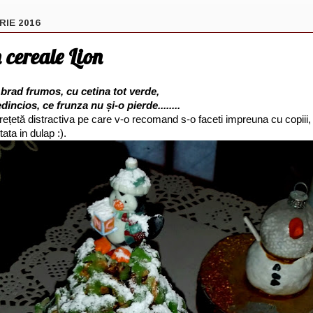
RIE 2016
 cereale Lion
 brad frumos, cu cetina tot verde,
incios, ce frunza nu și-o pierde........
 o rețetă distractiva pe care v-o recomand s-o faceti impreuna cu copiii
tata in dulap :).