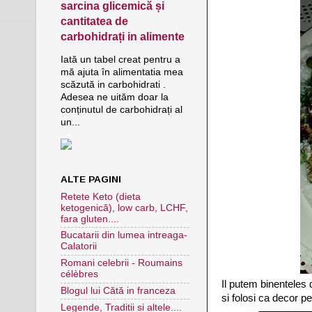
sarcina glicemică și
cantitatea de
carbohidrați in alimente
Iată un tabel creat pentru a
mă ajuta în alimentatia mea
scăzută in carbohidrati .
Adesea ne uităm doar la
conținutul de carbohidrați al
un...
ALTE PAGINI
Retete Keto (dieta
ketogenică), low carb, LCHF,
fara gluten....
Bucatarii din lumea intreaga-
Calatorii
Romani celebrii - Roumains
célèbres
Il putem binenteles 
Blogul lui Cătă in franceza
si folosi ca decor 
Legende, Traditii si altele....