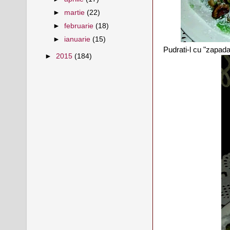
►
martie
(22)
►
februarie
(18)
►
ianuarie
(15)
Pudrati-l cu "zapad
►
2015
(184)