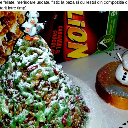
e feliate, merisoare uscate, fistic la baza si cu restul din compozitia 
arit intre timp).