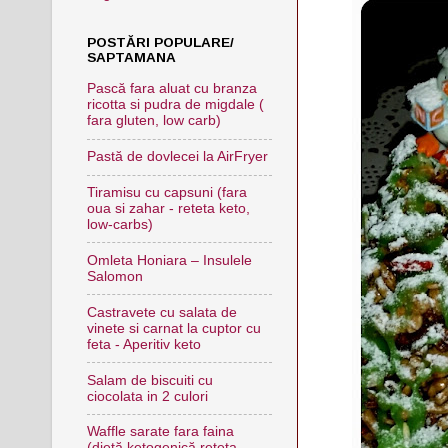
POSTĂRI POPULARE/
SAPTAMANA
Pască fara aluat cu branza
ricotta si pudra de migdale (
fara gluten, low carb)
Pastă de dovlecei la AirFryer
Tiramisu cu capsuni (fara
oua si zahar - reteta keto,
low-carbs)
Omleta Honiara – Insulele
Salomon
Castravete cu salata de
vinete si carnat la cuptor cu
feta - Aperitiv keto
Salam de biscuiti cu
ciocolata in 2 culori
Waffle sarate fara faina
(dietă ketogenică,reteta