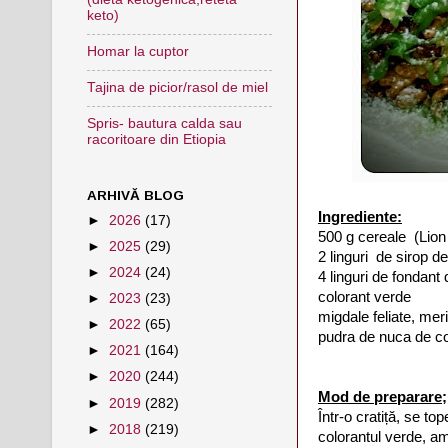
keto)
Homar la cuptor
Tajina de picior/rasol de miel
Spris- bautura calda sau
racoritoare din Etiopia
ARHIVĂ BLOG
Ingrediente:
►
2026
(17)
500 g cereale (Lion
►
2025
(29)
2 linguri de sirop d
►
2024
(24)
4 linguri de fondant
colorant verde
►
2023
(23)
migdale feliate, meri
►
2022
(65)
pudra de nuca de c
►
2021
(164)
►
2020
(244)
Mod de preparare;
►
2019
(282)
Într-o cratiță, se t
►
2018
(219)
colorantul verde, a