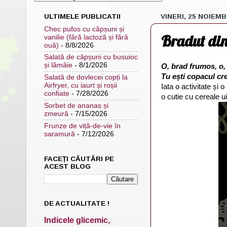
ULTIMELE PUBLICATII
VINERI, 25 NOIEMB
Chec pufos cu căpșuni și
Bradut din
vanilie (fără lactoză și fără
ouă)
- 8/8/2026
Salată de căpșuni cu busuioc
și lămâie
- 8/1/2026
O, brad frumos, o,
Tu ești copacul cred
Salată de dovlecei copți la
Airfryer, cu iaurt și roșii
Iata o activitate și
confiate
- 7/28/2026
o cutie cu cereale ui
Sorbet de ananas și
zmeură
- 7/15/2026
Frunze de viță-de-vie în
saramură
- 7/12/2026
FACEȚI CĂUTĂRI PE
ACEST BLOG
DE ACTUALITATE !
Indicele glicemic,