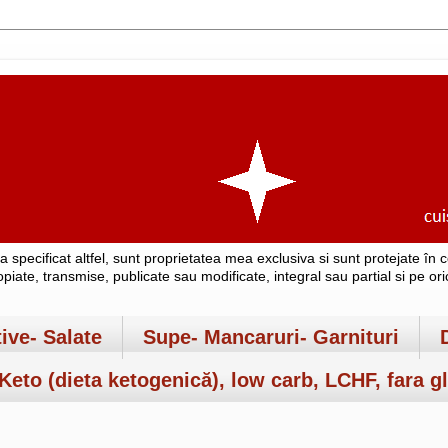
-a specificat altfel, sunt proprietatea mea exclusiva si sunt protejate î
copiate, transmise, publicate sau modificate, integral sau partial si pe o
tive- Salate
Supe- Mancaruri- Garnituri
Keto (dieta ketogenică), low carb, LCHF, fara gl