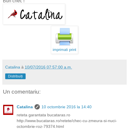
Bun chec !
imprimati print
Catalina
à
10/07/2016 07:57:00 a.m.
Distribuiți
Un comentariu:
Catalina
10 octombrie 2016 la 14:40
reteta garantata bucataras.ro
http://www.bucataras.ro/retete/chec-cu-zmeura-si-nuci-
octombrie-roz-79374.html