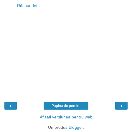
Răspundeți
‹
›
Pagina de pornire
Afișați versiunea pentru web
Un produs
Blogger
.