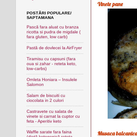
Vinete pane
POSTĂRI POPULARE/
SAPTAMANA
Pască fara aluat cu branza
ricotta si pudra de migdale (
fara gluten, low carb)
Pastă de dovlecei la AirFryer
Tiramisu cu capsuni (fara
oua si zahar - reteta keto,
low-carbs)
Omleta Honiara – Insulele
Salomon
Salam de biscuiti cu
ciocolata in 2 culori
Castravete cu salata de
vinete si carnat la cuptor cu
feta - Aperitiv keto
Waffle sarate fara faina
Musaca balcanic
(dietă ketogenică,reteta