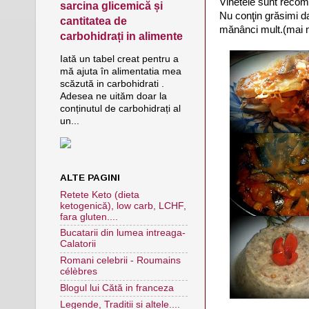
Vinetele sunt recoma
sarcina glicemică și
Nu conţin grăsimi da
cantitatea de
mănânci mult.(mai 
carbohidrați in alimente
Iată un tabel creat pentru a
mă ajuta în alimentatia mea
scăzută in carbohidrati .
Adesea ne uităm doar la
conținutul de carbohidrați al
un...
ALTE PAGINI
Retete Keto (dieta
ketogenică), low carb, LCHF,
fara gluten....
Bucatarii din lumea intreaga-
Calatorii
Romani celebrii - Roumains
célèbres
Blogul lui Cătă in franceza
Legende, Traditii si altele....