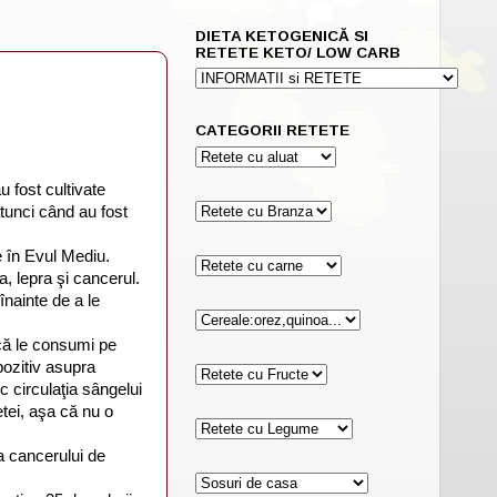
DIETA KETOGENICĂ SI
RETETE KETO/ LOW CARB
CATEGORII RETETE
u fost cultivate
tunci când au fost
e în Evul Mediu.
 lepra şi cancerul.
înainte de a le
e că le consumi pe
 pozitiv asupra
c circulaţia sângelui
etei, aşa că nu o
ia cancerului de