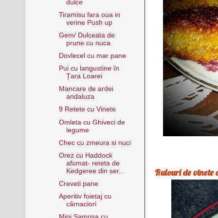
dulce
Tiramisu fara oua in
verine Push up
Gem/ Dulceata de
prune cu nuca
Dovlecel cu mar pane
Pui cu langustine în
Țara Loarei
Mancare de ardei
andaluza
9 Retete cu Vinete
Omleta cu Ghiveci de
legume
Chec cu zmeura si nuci
Orez cu Haddock
afumat- reteta de
Rulouri de vinete 
Kedgeree din ser...
Creveti pane
Aperitiv foietaj cu
cârnaciori
Mini Samosa cu