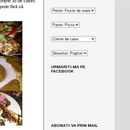
nţine 35 de calorii.
epede fără să
URMARITI-MA PE
FACEBOOK
ABONATI-VA PRIN MAIL