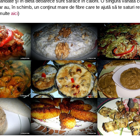
ndate şi în dietă deoarece sunt sărace în calorii. O singură vânătă co
r au, în schimb, un conţinut mare de fibre care te ajută să te saturi r
multe
aici
)