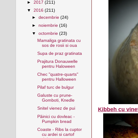
►
2017
(211)
▼
2016
(211)
►
decembrie
(24)
►
noiembrie
(16)
▼
octombrie
(23)
Mamaliga gratinata cu
sos de rosii si oua
Supa de praz gratinata
Prajitura Donauwelle
pentru Haloween
Chec "quatre-quarts"
pentru Halloween
Pilaf turc de bulgur
Galuste cu prune-
Gomboti, Knedle
Snitel vienez de pui
Kibbeh cu vine
Pâinici cu dovleac -
Pumpkin bread
Coaste - Ribs la cuptor
cu ardei si cartof