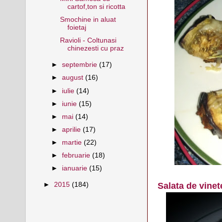
cartof,ton si ricotta
Smochine in aluat
foietaj
Ravioli - Coltunasi
chinezesti cu praz
►
septembrie
(17)
►
august
(16)
►
iulie
(14)
►
iunie
(15)
►
mai
(14)
►
aprilie
(17)
►
martie
(22)
►
februarie
(18)
►
ianuarie
(15)
Salata de vine
►
2015
(184)