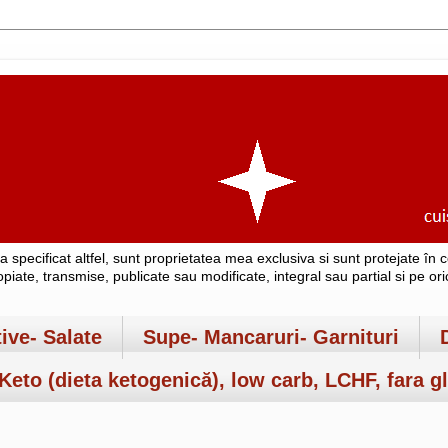
-a specificat altfel, sunt proprietatea mea exclusiva si sunt protejate î
copiate, transmise, publicate sau modificate, integral sau partial si pe o
tive- Salate
Supe- Mancaruri- Garnituri
Keto (dieta ketogenică), low carb, LCHF, fara gl