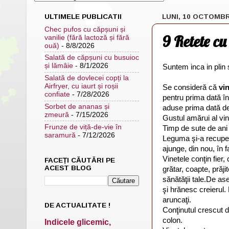
ULTIMELE PUBLICATII
LUNI, 10 OCTOMBR
Chec pufos cu căpșuni și
9 Retete cu
vanilie (fără lactoză și fără
ouă)
- 8/8/2026
Salată de căpșuni cu busuioc
și lămâie
- 8/1/2026
Suntem inca in plin
Salată de dovlecei copți la
Airfryer, cu iaurt și roșii
Se consideră că
vi
confiate
- 7/28/2026
pentru prima dată în
Sorbet de ananas și
aduse prima dată de
zmeură
- 7/15/2026
Gustul amărui al vi
Frunze de viță-de-vie în
Timp de sute de ani
saramură
- 7/12/2026
Leguma şi-a recupera
ajunge, din nou, în 
Vinetele conţin fier,
FACEȚI CĂUTĂRI PE
ACEST BLOG
grătar, coapte, prăji
sănătăţii tale.De as
şi hrănesc creierul. 
aruncaţi.
DE ACTUALITATE !
Conţinutul crescut de
colon.
Indicele glicemic,