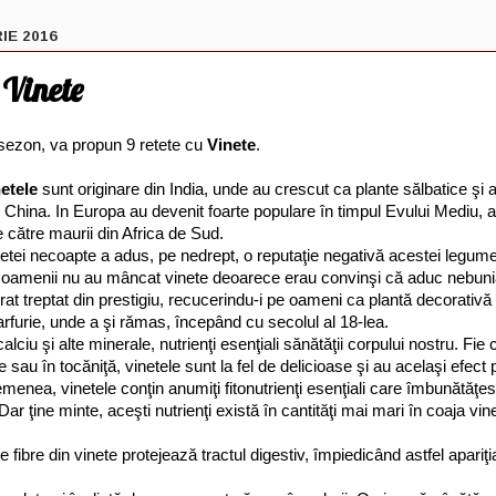
IE 2016
 Vinete
 sezon, va propun 9 retete cu
Vinete
.
netele
sunt originare din India, unde au crescut ca plante sălbatice şi a
 China. In Europa au devenit foarte populare în timpul Evului Mediu, a
 către maurii din Africa de Sud.
netei necoapte a adus, pe nedrept, o reputaţie negativă acestei legum
 oamenii nu au mâncat vinete deoarece erau convinşi că aduc nebunia,
t treptat din prestigiu, recucerindu-i pe oameni ca plantă decorativă 
farfurie, unde a şi rămas, începând cu secolul al 18-lea.
 calciu şi alte minerale, nutrienţi esenţiali sănătăţii corpului nostru. Fi
te sau în tocăniţă, vinetele sunt la fel de delicioase şi au acelaşi efect
emenea, vinetele conţin anumiţi fitonutrienţi esenţiali care îmbunătăţes
Dar ţine minte, aceşti nutrienţi există în cantităţi mai mari în coaja vin
 fibre din vinete protejează tractul digestiv, împiedicând astfel apariţ