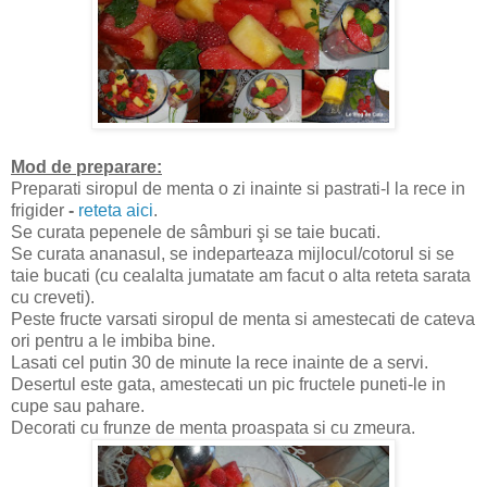
Mod de preparare:
Preparati siropul de menta o zi inainte si pastrati-l la rece in
frigider
-
reteta aici
.
Se curata pepenele de sâmburi şi se taie bucati.
Se curata ananasul, se indeparteaza mijlocul/cotorul si se
taie bucati (cu cealalta jumatate am facut o alta reteta sarata
cu creveti).
Peste fructe varsati siropul de menta si amestecati de cateva
ori pentru a le imbiba bine.
Lasati cel putin 30 de minute la rece inainte de a servi.
Desertul este gata, amestecati un pic fructele puneti-le in
cupe sau pahare.
Decorati cu frunze de menta proaspata si cu zmeura.