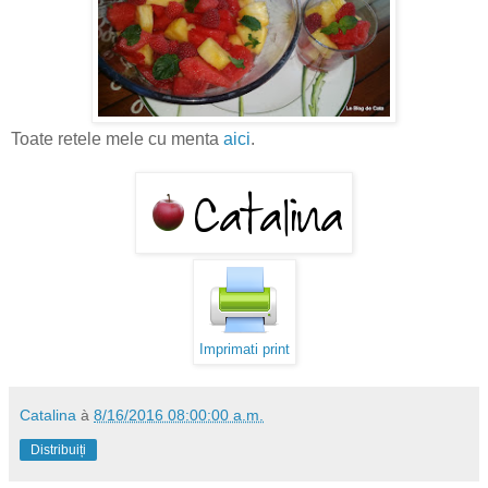
Toate retele mele cu menta
aici
.
Imprimati print
Catalina
à
8/16/2016 08:00:00 a.m.
Distribuiți