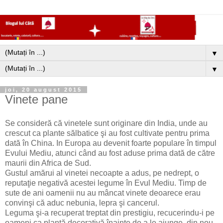
▼
▼
joi, 20 august 2015
Vinete pane
Se consideră că vinetele sunt originare din India, unde au
crescut ca plante sălbatice şi au fost cultivate pentru prima
dată în China. In Europa au devenit foarte populare în timpul
Evului Mediu, atunci când au fost aduse prima dată de către
maurii din Africa de Sud.
Gustul amărui al vinetei necoapte a adus, pe nedrept, o
reputaţie negativă acestei legume în Evul Mediu. Timp de
sute de ani oamenii nu au mâncat vinete deoarece erau
convinşi că aduc nebunia, lepra şi cancerul.
Leguma şi-a recuperat treptat din prestigiu, recucerindu-i pe
oameni ca plantă decorativă înainte de a le ajunge, din nou,