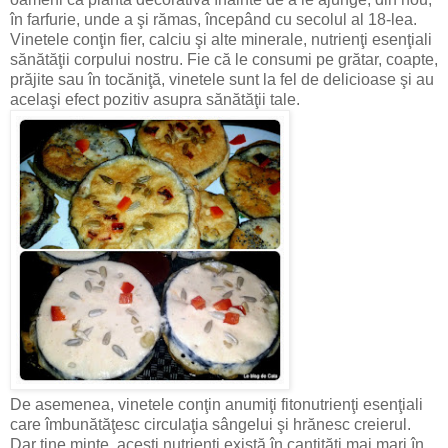
în farfurie, unde a şi rămas, începând cu secolul al 18-lea.
Vinetele conţin fier, calciu şi alte minerale, nutrienţi esenţiali
sănătăţii corpului nostru. Fie că le consumi pe grătar, coapte,
prăjite sau în tocăniţă, vinetele sunt la fel de delicioase şi au
acelaşi efect pozitiv asupra sănătăţii tale.
De asemenea, vinetele conţin anumiţi fitonutrienţi esenţiali
care îmbunătăţesc circulaţia sângelui şi hrănesc creierul.
Dar ţine minte, aceşti nutrienţi există în cantităţi mai mari în