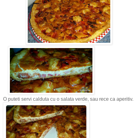
O puteti servi calduta cu o salata verde, sau rece ca aperitiv.