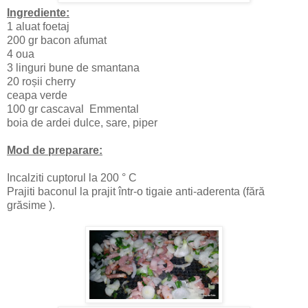
Ingrediente:
1 aluat foetaj
200 gr bacon afumat
4 oua
3 linguri bune de smantana
20 roșii cherry
ceapa verde
100 gr cascaval Emmental
boia de ardei dulce, sare, piper
Mod de preparare:
Incalziti cuptorul la 200 ° C
Prajiti baconul la prajit într-o tigaie anti-aderenta (fără
grăsime ).