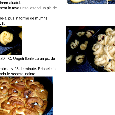
nam aluatul.
punem in tava unsa lasand un pic de
 le-al pus in forme de muffins.
 h.
 180 ° C. Ungeti florile cu un pic de
oximativ 25 de minute. Briosele in
rebuie scoase inainte.