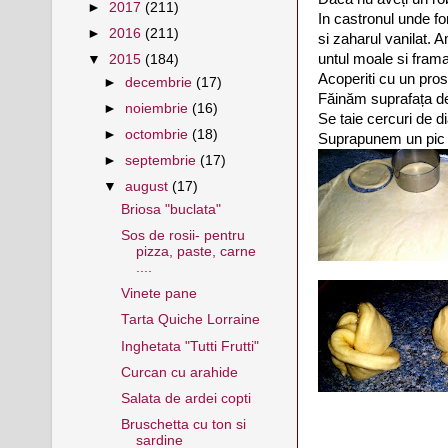
►
2017
(211)
In castronul unde f
►
2016
(211)
si zaharul vanilat. 
untul moale si fram
▼
2015
(184)
Acoperiti cu un proso
►
decembrie
(17)
Făinăm suprafața de 
►
noiembrie
(16)
Se taie cercuri de 
►
octombrie
(18)
Suprapunem un pic tre
►
septembrie
(17)
▼
august
(17)
Briosa "buclata"
Sos de rosii- pentru
pizza, paste, carne
....
Vinete pane
Tarta Quiche Lorraine
Inghetata "Tutti Frutti"
Curcan cu arahide
Salata de ardei copti
Bruschetta cu ton si
sardine