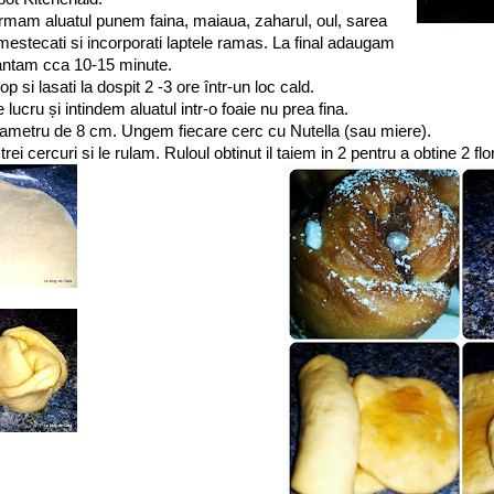
ormam aluatul punem faina, maiaua, zaharul, oul, sarea
Amestecati si incorporati laptele ramas. La final adaugam
antam cca 10-15 minute.
p si lasati la dospit 2 -3 ore într-un loc cald.
lucru și intindem aluatul intr-o foaie nu prea fina.
diametru de 8 cm. Ungem fiecare cerc cu Nutella (sau miere).
i cercuri si le rulam. Ruloul obtinut il taiem in 2 pentru a obtine 2 flor