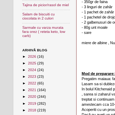
- 350gr de faina
Tajina de picior/rasol de miel
- 3 linguri de zahăr
- 1 pachet de zahăr 
Salam de biscuiti cu
- 1 pachetel de droj
ciocolata in 2 culori
- 2 galbenusuri de o
- 80g unt moale
Sarmale cu varza murata
fara orez ( reteta keto, low
- sare
carb)
miere de albine , Nu
ARHIVĂ BLOG
►
2026
(16)
►
2025
(29)
►
2024
(24)
Mod de preparare:
►
2023
(23)
Pregatim maiaua: fac
►
2022
(65)
Lasam sa-si dublez
In bolul Kitchenaid 
►
2021
(164)
, sarea si zaharul
►
2020
(244)
treptat si continua
►
2019
(282)
amestecam cca 10-15
Acoperiti cu un proso
►
2018
(219)
Dacă nu aveți un ro