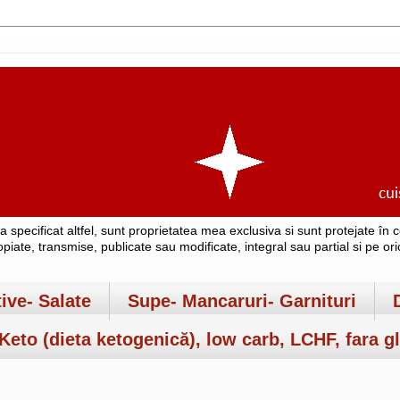
-a specificat altfel, sunt proprietatea mea exclusiva si sunt protejate î
copiate, transmise, publicate sau modificate, integral sau partial si pe o
tive- Salate
Supe- Mancaruri- Garnituri
Keto (dieta ketogenică), low carb, LCHF, fara gl