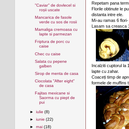
Repetam pana termi
"Caviar" de dovlecel si
Florile obtinute le 
roșii uscate
distanta intre ele.
Mancarica de fasole
Mi-au ramas 6 flori-
verde cu sos de rosii
Lasam sa creasca 1
Mamaliga cremoasa cu
lapte si parmezan
Friptura de porc cu
caise
Chec cu caise
Salata cu pepene
Incalziti cuptorul la
galben
lapte cu zahar.
Sirop de menta de casa
Coaceți timp de apr
Ciocolata "After eight"
formele de muffins t
de casa
Fajitas mexicane si
Saorma cu piept de
pui
►
iulie
(8)
►
iunie
(22)
►
mai
(18)