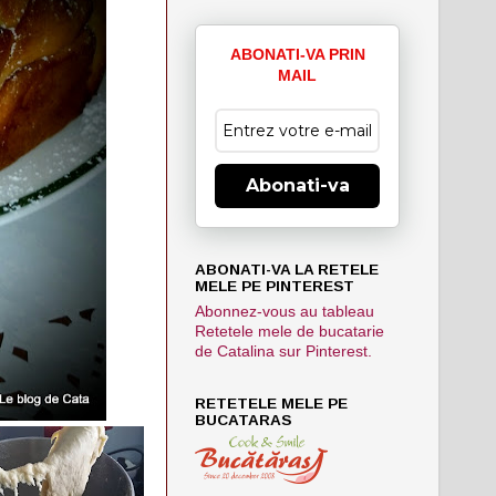
ABONATI-VA PRIN
MAIL
Abonati-va
ABONATI-VA LA RETELE
MELE PE PINTEREST
Abonnez-vous au tableau
Retetele mele de bucatarie
de Catalina sur Pinterest.
RETETELE MELE PE
BUCATARAS