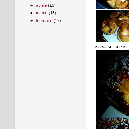
►
aprilie
(16)
►
martie
(18)
►
februarie
(17)
Lasa sa se raceasca