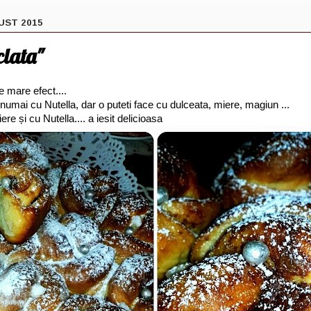
UST 2015
clata"
e mare efect....
 numai cu Nutella, dar o puteti face cu dulceata, miere, magiun ...
e și cu Nutella.... a iesit delicioasa