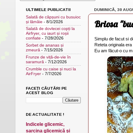
ULTIMELE PUBLICATII
DUMINICĂ, 30 AUG
Salată de căpșuni cu busuioc
Briosa "bu
și lămâie
- 8/1/2026
Salată de dovlecei copți la
Airfryer, cu iaurt și roșii
confiate
- 7/28/2026
Simplu de facut si d
Reteta originala era
Sorbet de ananas și
zmeură
- 7/15/2026
Eu am făcut-o cu mier
Frunze de viță-de-vie în
saramură
- 7/12/2026
Crumble cu caise și nuci la
AirFryer
- 7/7/2026
FACEȚI CĂUTĂRI PE
ACEST BLOG
DE ACTUALITATE !
Indicele glicemic,
sarcina glicemică și