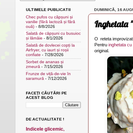
ULTIMELE PUBLICATII
DUMINICĂ, 16 AUG
Chec pufos cu căpșuni și
Inghetata "
vanilie (fără lactoză și fără
ouă)
- 8/8/2026
Salată de căpșuni cu busuioc
și lămâie
- 8/1/2026
O reteta improvizata 
Pentru
inghetata cu
Salată de dovlecei copți la
Airfryer, cu iaurt și roșii
original.
confiate
- 7/28/2026
Sorbet de ananas și
zmeură
- 7/15/2026
Frunze de viță-de-vie în
saramură
- 7/12/2026
FACEȚI CĂUTĂRI PE
ACEST BLOG
DE ACTUALITATE !
Indicele glicemic,