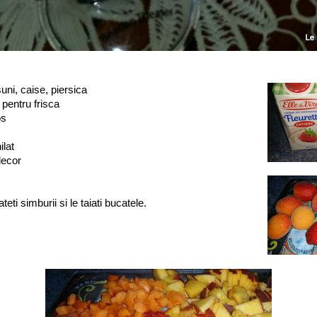
uni, caise, piersica
pentru frisca
os
ilat
 decor
teti simburii si le taiati bucatele.