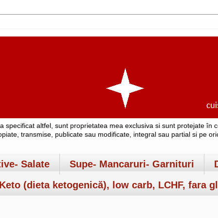
-a specificat altfel, sunt proprietatea mea exclusiva si sunt protejate î
copiate, transmise, publicate sau modificate, integral sau partial si pe o
tive- Salate
Supe- Mancaruri- Garnituri
Keto (dieta ketogenică), low carb, LCHF, fara gl