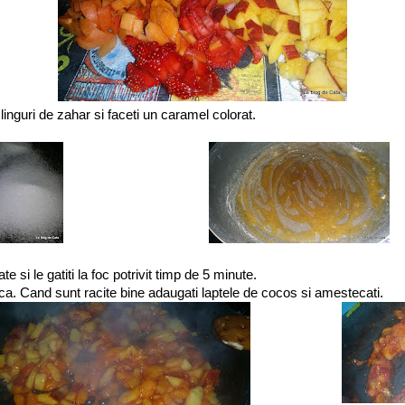
4 linguri de zahar si faceti un caramel colorat.
te si le gatiti la foc potrivit timp de 5 minute.
ca. Cand sunt racite bine adaugati laptele de cocos si amestecati.