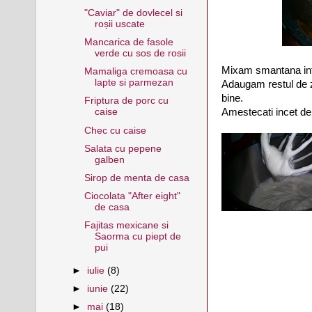
"Caviar" de dovlecel si
roșii uscate
Mancarica de fasole
verde cu sos de rosii
Mixam smantana inta
Mamaliga cremoasa cu
lapte si parmezan
Adaugam restul de z
bine.
Friptura de porc cu
Amestecati incet de 
caise
Chec cu caise
Salata cu pepene
galben
Sirop de menta de casa
Ciocolata "After eight"
de casa
Fajitas mexicane si
Saorma cu piept de
pui
►
iulie
(8)
►
iunie
(22)
►
mai
(18)