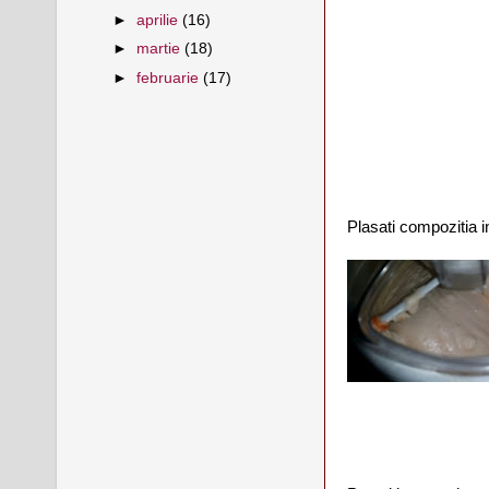
►
aprilie
(16)
►
martie
(18)
►
februarie
(17)
Plasati compozitia i