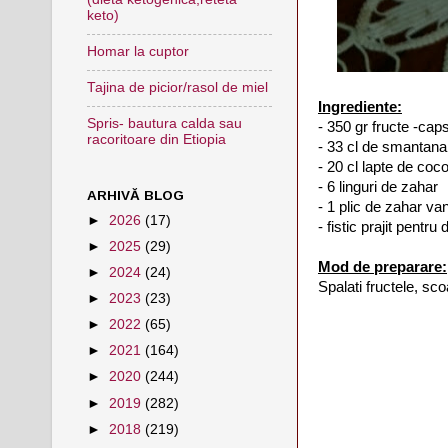
keto)
Homar la cuptor
Tajina de picior/rasol de miel
Ingrediente:
Spris- bautura calda sau
- 350 gr fructe -caps
racoritoare din Etiopia
- 33 cl de smantana 
- 20 cl lapte de coc
- 6 linguri de zahar
ARHIVĂ BLOG
- 1 plic de zahar van
►
2026
(17)
- fistic prajit pentru
►
2025
(29)
Mod de preparare:
►
2024
(24)
Spalati fructele, scoa
►
2023
(23)
►
2022
(65)
►
2021
(164)
►
2020
(244)
►
2019
(282)
►
2018
(219)