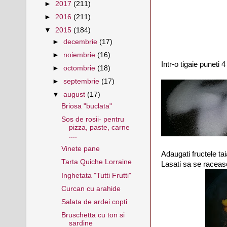
►
2017
(211)
►
2016
(211)
▼
2015
(184)
►
decembrie
(17)
►
noiembrie
(16)
Intr-o tigaie puneti 
►
octombrie
(18)
►
septembrie
(17)
▼
august
(17)
Briosa "buclata"
Sos de rosii- pentru
pizza, paste, carne
....
Vinete pane
Adaugati fructele taia
Tarta Quiche Lorraine
Lasati sa se raceas
Inghetata "Tutti Frutti"
Curcan cu arahide
Salata de ardei copti
Bruschetta cu ton si
sardine