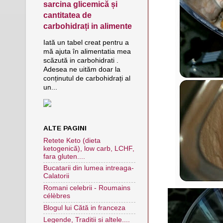
sarcina glicemică și
cantitatea de
carbohidrați in alimente
Iată un tabel creat pentru a
mă ajuta în alimentatia mea
scăzută in carbohidrati .
Adesea ne uităm doar la
conținutul de carbohidrați al
un...
ALTE PAGINI
Retete Keto (dieta
ketogenică), low carb, LCHF,
fara gluten....
Bucatarii din lumea intreaga-
Calatorii
Romani celebrii - Roumains
célèbres
Blogul lui Cătă in franceza
Legende, Traditii si altele....