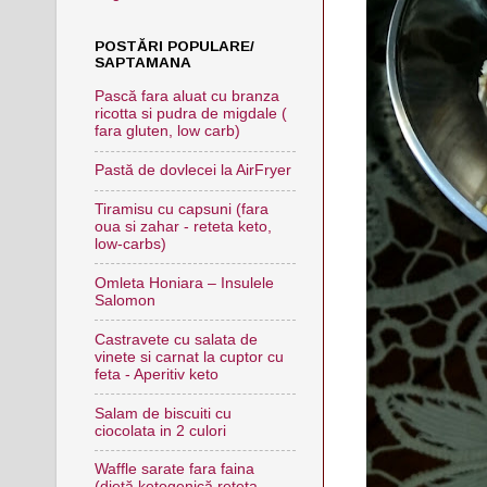
POSTĂRI POPULARE/
SAPTAMANA
Pască fara aluat cu branza
ricotta si pudra de migdale (
fara gluten, low carb)
Pastă de dovlecei la AirFryer
Tiramisu cu capsuni (fara
oua si zahar - reteta keto,
low-carbs)
Omleta Honiara – Insulele
Salomon
Castravete cu salata de
vinete si carnat la cuptor cu
feta - Aperitiv keto
Salam de biscuiti cu
ciocolata in 2 culori
Waffle sarate fara faina
(dietă ketogenică,reteta