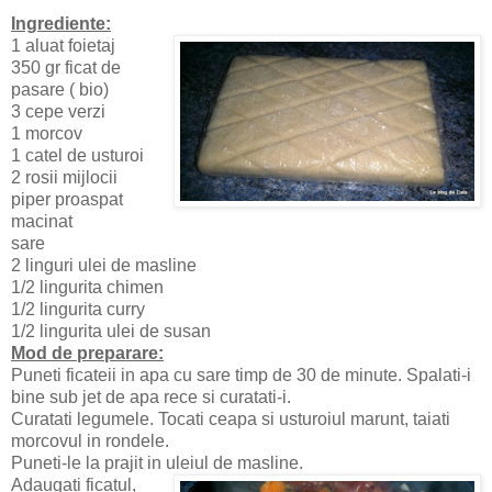
Ingrediente:
1 aluat foietaj
350 gr ficat de
pasare ( bio)
3 cepe verzi
1 morcov
1 catel de usturoi
2 rosii mijlocii
piper proaspat
macinat
sare
2 linguri ulei de masline
1/2 lingurita chimen
1/2 lingurita curry
1/2 lingurita ulei de susan
Mod de preparare:
Puneti ficateii in apa cu sare timp de 30 de minute. Spalati-i
bine sub jet de apa rece si curatati-i.
Curatati legumele. Tocati ceapa si usturoiul marunt, taiati
morcovul in rondele.
Puneti-le la prajit in uleiul de masline.
Adaugati ficatul,