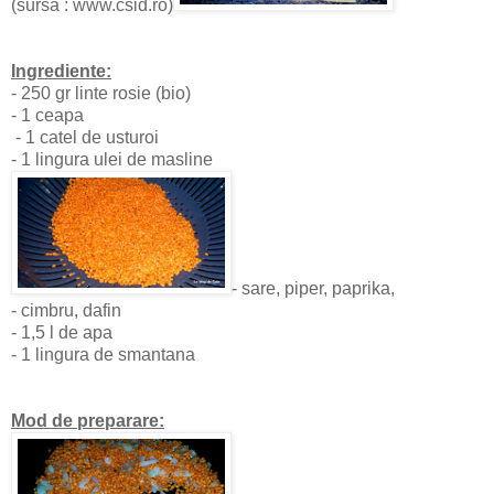
(sursa : www.csid.ro)
Ingrediente:
- 250 gr linte rosie (bio)
- 1 ceapa
- 1 catel de usturoi
- 1 lingura ulei de masline
- sare, piper, paprika,
- cimbru, dafin
- 1,5 l de apa
- 1 lingura de smantana
Mod de preparare: