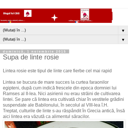
▼
▼
duminică, 1 noiembrie 2015
Supa de linte rosie
Lintea rosie este tipul de linte care fierbe cel mai rapid
Lintea se bucura de mare succes la curtea faraonilor
egipteni, după cum indică frescele din epoca domniei lui
Ramses al II-lea. Nici asirienii nu erau străini de cultivarea
lintei. Se pare că lintea era cultivată chiar în vestitele grădini
suspendate ale Babilonului, în secolul al VIII-lea î.H.
Treptat, culturile de linte s-au răspândit în Grecia antică, însă
aici lintea era văzută ca alimentul săracilor.