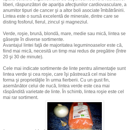
liberi, răspunzători de apariţia afecţiunilor cardiovasculare, a
anumitor tipuri de cancer şi a altor boli asociate îmbătrânirii.
Lintea este o sursă excelentă de minerale, dintre care se
disting fosforul, fierul, zincul şi magneziul.
Verde, roşie, brună, blondă, mare, medie sau mică, lintea se
găseşte în diverse sortimente.
Avantajul lintei faţă de majoritatea leguminoaselor este că,
fiind mai mică, necesită un timp mai redus de pregătire (între
20 şi 30 de minute).
Cele mai indicate sortimente de linte pentru alimentaţie sunt
lintea verde şi cea roşie, care îşi păstrează cel mai bine
forma şi proprietăţile în urma fierberii. Cu un gust fin,
asemănător celui de nucă, lintea verde este cea mai
răspândită varietate de linte. În schimb, lintea roşie este cel
mai rar sortiment.