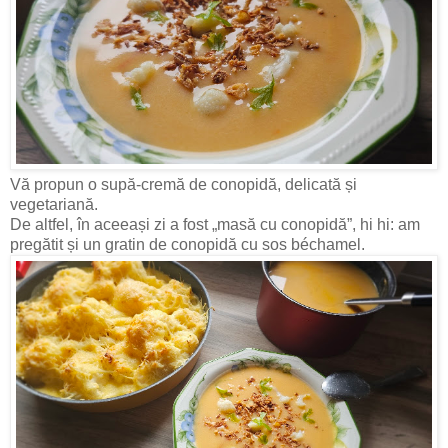
Vă propun o supă-cremă de conopidă, delicată și
vegetariană.
De altfel, în aceeași zi a fost „masă cu conopidă”, hi hi: am
pregătit și un gratin de conopidă cu sos béchamel.