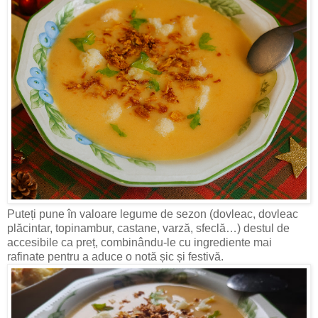
Puteți pune în valoare legume de sezon (dovleac, dovleac
plăcintar, topinambur, castane, varză, sfeclă…) destul de
accesibile ca preț, combinându-le cu ingrediente mai
rafinate pentru a aduce o notă șic și festivă.