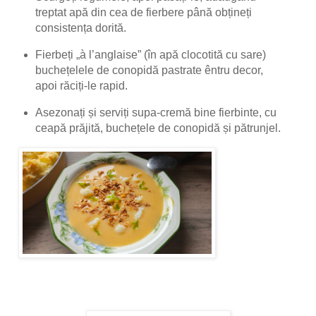
treptat apă din cea de fierbere până obțineți
consistența dorită.
Fierbeți „à l’anglaise” (în apă clocotită cu sare)
buchețelele de conopidă pastrate êntru decor,
apoi răciți-le rapid.
Asezonați și serviți supa-cremă bine fierbinte, cu
ceapă prăjită, buchețele de conopidă și pătrunjel.