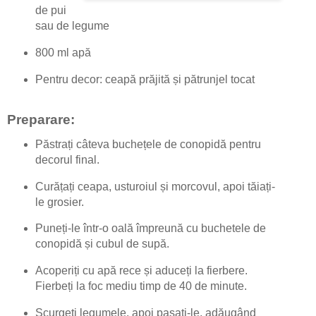
de pui
sau de legume
800 ml apă
Pentru decor: ceapă prăjită și pătrunjel tocat
Preparare:
Păstrați câteva buchețele de conopidă pentru
decorul final.
Curățați ceapa, usturoiul și morcovul, apoi tăiați-
le grosier.
Puneți-le într-o oală împreună cu buchetele de
conopidă și cubul de supă.
Acoperiți cu apă rece și aduceți la fierbere.
Fierbeți la foc mediu timp de 40 de minute.
Scurgeți legumele, apoi pasați-le, adăugând