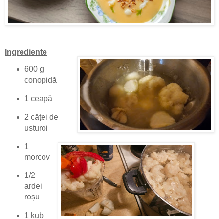
Ingrediente
600 g
conopidă
1 ceapă
2 căței de
usturoi
1
morcov
1/2
ardei
roșu
1 kub