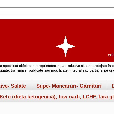
-a specificat altfel, sunt proprietatea mea exclusiva si sunt protejate î
copiate, transmise, publicate sau modificate, integral sau partial si pe o
tive- Salate
Supe- Mancaruri- Garnituri
Keto (dieta ketogenică), low carb, LCHF, fara gl