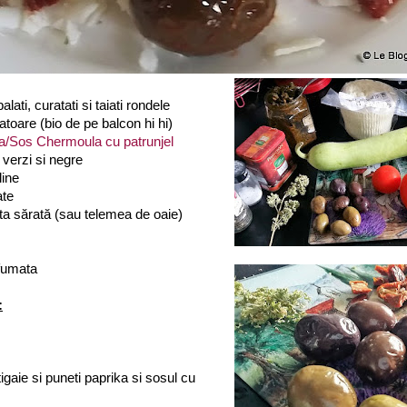
lati, curatati si taiati rondele
atoare (bio de pe balcon hi hi)
a/Sos Chermoula cu patrunjel
verzi si negre
line
ate
ta sărată (sau telemea de oaie)
afumata
:
o tigaie si puneti paprika si sosul cu