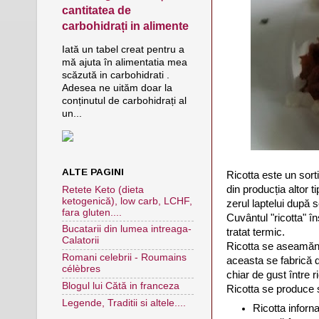
cantitatea de
carbohidrați in alimente
Iată un tabel creat pentru a
mă ajuta în alimentatia mea
scăzută in carbohidrati .
Adesea ne uităm doar la
conținutul de carbohidrați al
un...
ALTE PAGINI
Ricotta este un sort
din producția altor
Retete Keto (dieta
ketogenică), low carb, LCHF,
zerul laptelui după 
fara gluten....
Cuvântul "ricotta" în
Bucatarii din lumea intreaga-
tratat termic.
Calatorii
Ricotta se aseamăn
Romani celebrii - Roumains
aceasta se fabrică d
célèbres
chiar de gust între r
Blogul lui Cătă in franceza
Ricotta se produce 
Legende, Traditii si altele....
Ricotta inforn