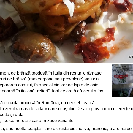
iment de brânză produsă în Italia din resturile rămase
 tipuri de brânză (mascarpone sau provolone) sau din
separarea casului, în special din zer de lapte de oaie.
seamnă în italiană "refiert", fapt ce arată că zerul a fost
ă cu urda produsă în România, cu deosebirea că
in zerul rămas de la fabricarea cașului. De aici provin mici diferențe 
icotta și urdă.
și se comercializează în zece variante:
ata, sau ricotta coaptă – are o crustă distinctivă, maronie, o aromă de 