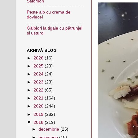
Salomon
Peste alb cu crema de
dovlecei
Gălbiori la tigaie cu pătrunjel
si usturoi
ARHIVĂ BLOG
►
2026
(16)
►
2025
(29)
►
2024
(24)
►
2023
(23)
►
2022
(65)
►
2021
(164)
►
2020
(244)
►
2019
(282)
▼
2018
(219)
►
decembrie
(25)
►
noiembrie
(18)