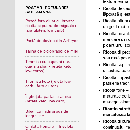
textură ferma. 
POSTĂRI POPULARE/
Ricotta de cas
SAPTAMANA
lăptoasă și es
Ricotta affumi
Pască fara aluat cu branza
ricotta si pudra de migdale (
un gust mai bo
fara gluten, low carb)
Ricotta picantă
mâncare din sud
Pastă de dovlecei la AirFryer
picant unui so
Tajina de picior/rasol de miel
Ricotta di pec
sau rasă pest
Tiramisu cu capsuni (fara
Ricotta suplim
oua si zahar - reteta keto,
și textură put
low-carbs)
Ricotta impasta
Tiramisu keto (reteta low
patiseria tradiț
carb , fara gluten)
Ricota forte –
maturație de l
Îngheţată parfait tiramisu
(reteta keto, low carb)
mucegai albas
Ricotta sărat
Biban cu midii si sos de
mai adesea la
langustine
Ricotta di bufa
Omleta Honiara – Insulele
conținutului m