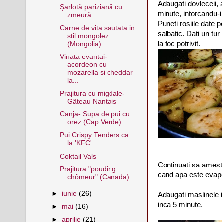
Adaugati dovleceii, 
Şarlotă pariziană cu
minute, intorcandu-i 
zmeură
Puneti rosiile date p
Carne de vita sautata in
salbatic. Dati un tur 
stil mongolez
la foc potrivit.
(Mongolia)
Vinata evantai-
acordeon cu
mozarella si cheddar
la...
Prajitura cu migdale-
Gâteau Nantais
Canja- Supa de pui cu
orez (Cap Verde)
Pui Crispy Tenders ca
la 'KFC'
Coktail Vals
Continuati sa amest
Prajitura "pouding
cand apa este evapo
chômeur" (Canada)
►
iunie
(26)
Adaugati maslinele in
inca 5 minute.
►
mai
(16)
►
aprilie
(21)