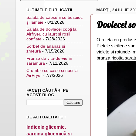
ULTIMELE PUBLICATII
MARȚI, 24 IULIE 20
Salată de căpșuni cu busuioc
Dovlecei so
și lămâie
- 8/1/2026
Salată de dovlecei copți la
Airfryer, cu iaurt și roșii
confiate
- 7/28/2026
O reteta cu produse 
Pietele siciliene su
Sorbet de ananas și
zmeură
- 7/15/2026
violete si rotunde- 
branza ricotta sarat
Frunze de viță-de-vie în
saramură
- 7/12/2026
Crumble cu caise și nuci la
AirFryer
- 7/7/2026
FACEȚI CĂUTĂRI PE
ACEST BLOG
DE ACTUALITATE !
Indicele glicemic,
sarcina glicemică și