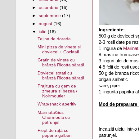
►
octombrie
(16)
►
septembrie
(17)
►
august
(16)
Ingrediente:
▼
iulie
(16)
500 g de dovlecei spa
Tajina de dorada
2-3 rosii date pe raz
Mini pizza de vinete si
1 lingura de
Marinat
dovlecei + Cocktail
8 masline frumoase 
Gratin de vinete cu
3 linguri ulei de mas
brânză Ricotta sărată
4-5 felii de rosii usc
50 g de branza ricot
Dovlecei sotati cu
brânză Ricotta sărată
origan salbatic
sare, piper
Prajitura cu gem de
zmeura si bezea /
1 lingurita paprika 
Noirmoutier
Mod de preparare 
Wrap/snack aperitiv
Marinata/Sos
Chermoula cu
patrunjel
Incalziti uleiul intr-
Piept de rață cu
patrunjel.
pepene galben