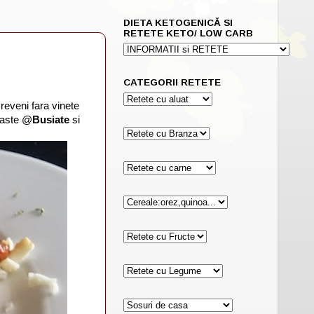
DIETA KETOGENICĂ SI
RETETE KETO/ LOW CARB
CATEGORII RETETE
reveni fara vinete
 paste @
Busiate
si