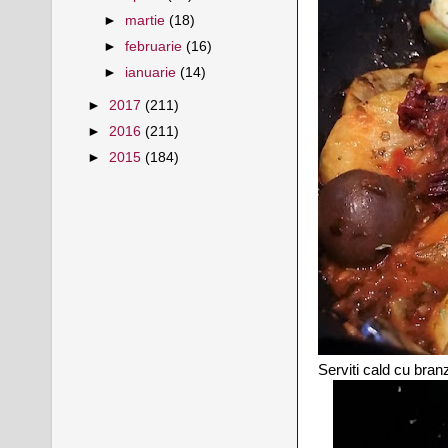
►
martie
(18)
►
februarie
(16)
►
ianuarie
(14)
►
2017
(211)
►
2016
(211)
►
2015
(184)
Serviti cald cu bran