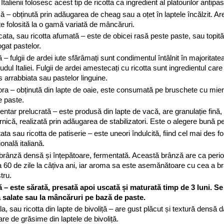
Italienii folosesc acest tip de ricotta ca ingredient al platourilor antipas
ă – obținută prin adăugarea de cheag sau a oțet în laptele încălzit. A
te folosită la o gamă variată de mâncăruri.
cata, sau ricotta afumată – este de obicei rasă peste paste, sau topit
gat pastelor.
 – fulgii de ardei iute sfărâmați sunt condimentul întâlnit în majoritatea
ul Italiei. Fulgii de ardei amestecați cu ricotta sunt ingredientul care
s arrabbiata sau pastelor linguine.
ora – obținută din lapte de oaie, este consumată pe bruschete cu mie
e paste.
entar prelucrată – este produsă din lapte de vacă, are granulație fin
ernică, realizată prin adăugarea de stabilizatori. Este o alegere bună p
ta sau ricotta de patiserie – este uneori îndulcită, fiind cel mai des fo
ională italiană.
 brânză densă și înțepătoare, fermentată. Această brânză are ca peri
a 60 de zile la câțiva ani, iar aroma sa este asemănătoare cu cea a b
tru.
ă – este sărată, presată apoi uscată și maturată timp de 3 luni. Se
 salate sau la mâncăruri pe bază de paste.
la, sau ricotta din lapte de bivoliță – are gust plăcut și textură densă d
are de grăsime din laptele de bivoliță.