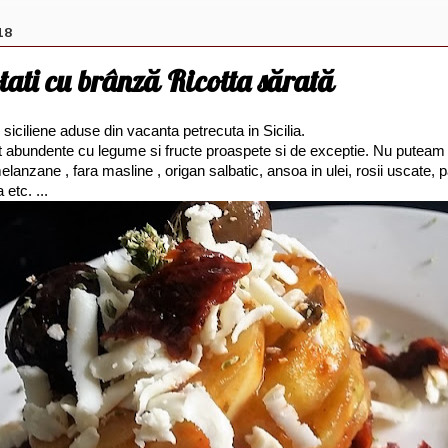
18
tati cu brânză Ricotta sărată
siciliene aduse din vacanta petrecuta in Sicilia.
nt abundente cu legume si fructe proaspete si de exceptie. Nu puteam 
melanzane , fara masline , origan salbatic, ansoa in ulei, rosii uscate,
a etc. ...