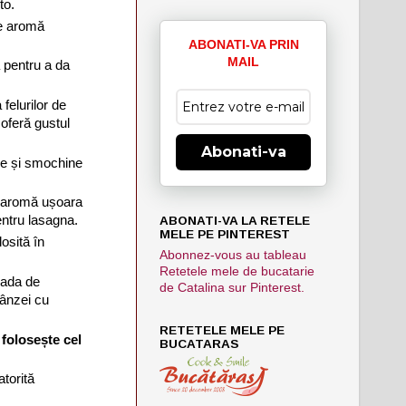
to.
re aromă
ABONATI-VA PRIN
MAIL
ă pentru a da
 felurilor de
 oferă gustul
Abonati-va
re și smochine
ă, aromă ușoara
entru lasagna.
ABONATI-VA LA RETELE
MELE PE PINTEREST
losită în
Abonnez-vous au tableau
Retetele mele de bucatarie
oada de
de Catalina sur Pinterest.
rânzei cu
RETETELE MELE PE
 folosește cel
BUCATARAS
atorită