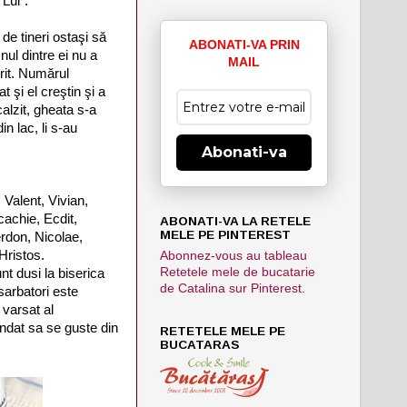
Lui“.
de tineri ostaşi să
ABONATI-VA PRIN
nul dintre ei nu a
MAIL
urit. Numărul
 şi el creştin şi a
calzit, gheata s-a
in lac, li s-au
Abonati-va
 Valent, Vivian,
Acachie, Ecdit,
ABONATI-VA LA RETELE
MELE PE PINTEREST
erdon, Nicolae,
Hristos.
Abonnez-vous au tableau
Retetele mele de bucatarie
nt dusi la biserica
de Catalina sur Pinterest.
sarbatori este
 varsat al
andat sa se guste din
RETETELE MELE PE
BUCATARAS