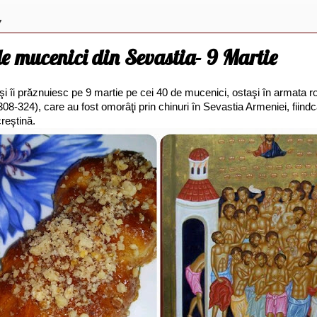
7
de mucenici din Sevastia- 9 Martie
cşi îi prăznuiesc pe 9 martie pe cei 40 de mucenici, ostaşi în armata
(308-324), care au fost omorâţi prin chinuri în Sevastia Armeniei, fiind
creştină.