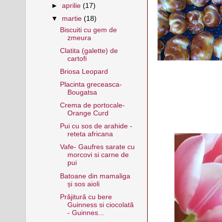
►
aprilie
(17)
▼
martie
(18)
Biscuiti cu gem de
zmeura
Clatita (galette) de
cartofi
Briosa Leopard
Placinta greceasca-
Bougatsa
Crema de portocale-
Orange Curd
Pui cu sos de arahide -
reteta africana
Vafe- Gaufres sarate cu
morcovi si carne de
pui
Batoane din mamaliga
și sos aioli
Prăjitură cu bere
Guinness si ciocolată
- Guinnes...