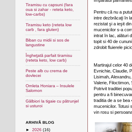
împăratul pământesc,
Tiramisu cu capsuni (fara
oua si zahar - reteta keto,
Pentru că nu a putut
low-carbs)
intre dezbrăcaţi în 
rezistat şi a ieşit d
Tiramisu keto (reteta low
mucenicilor s-a compl
carb , fara gluten)
intrat în lac, alătur
Biban cu midii si sos de
topit si 40 de cununi
langustine
zdrobit fluierele pici
Îngheţată parfait tiramisu
(reteta keto, low carb)
Martirajul celor 40 
Evnichie, Claudie, Pr
Peste alb cu crema de
dovlecei
Lisimah, Alexandru, 
Valerie, Filoctimon,
Omleta Honiara – Insulele
Potrivit traditiei po
Salomon
pentru a fi binecuva
traditia de a se bea
Gălbiori la tigaie cu pătrunjel
si usturoi
mucenicilor. Totusi 
vin rosu si persoan
ARHIVĂ BLOG
►
2026
(16)