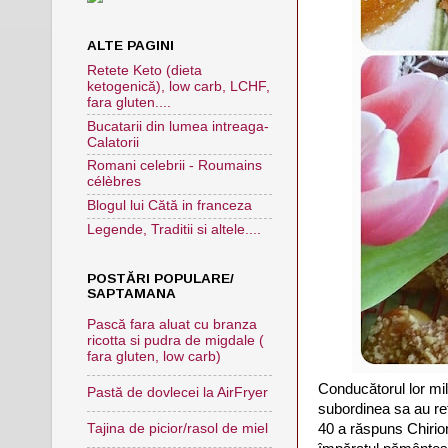
ALTE PAGINI
Retete Keto (dieta
ketogenică), low carb, LCHF,
fara gluten....
Bucatarii din lumea intreaga-
Calatorii
Romani celebrii - Roumains
célèbres
Blogul lui Cătă in franceza
Legende, Traditii si altele....
POSTĂRI POPULARE/
SAPTAMANA
Pască fara aluat cu branza
ricotta si pudra de migdale (
fara gluten, low carb)
Conducătorul lor mil
Pastă de dovlecei la AirFryer
subordinea sa au refu
40 a răspuns Chirion
Tajina de picior/rasol de miel