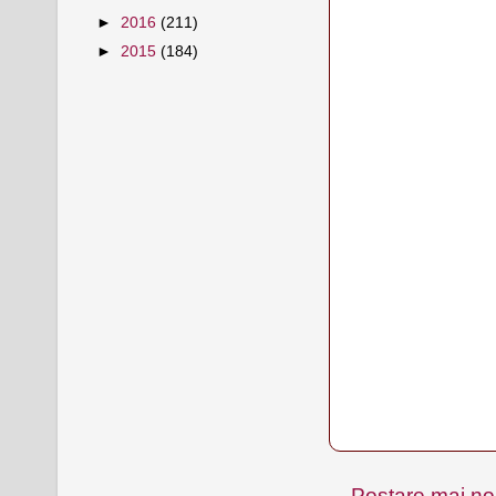
►
2016
(211)
►
2015
(184)
Postare mai n