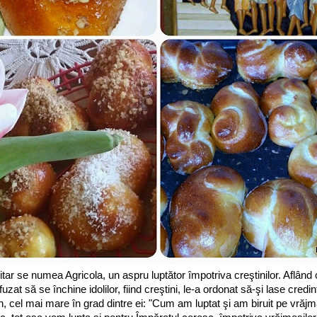
itar se numea Agricola, un aspru luptător împotriva creştinilor. Aflând 
zat să se închine idolilor, fiind creştini, le-a ordonat să-şi lase credi
, cel mai mare în grad dintre ei: "Cum am luptat şi am biruit pe vrăjm