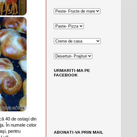
URMARITI-MA PE
FACEBOOK
că 40 de ostaşi din
nţa. În numele celor
aşi, pentru
ABONATI-VA PRIN MAIL