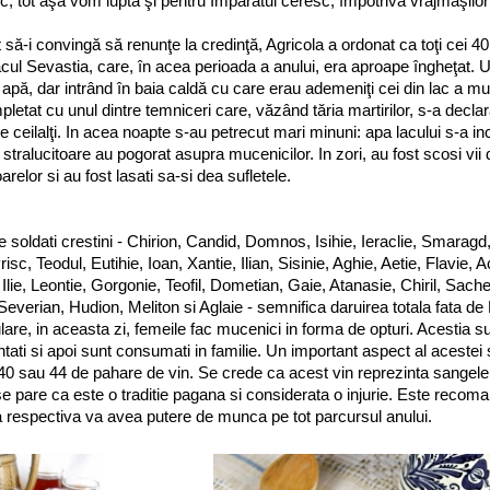
 tot aşa vom lupta şi pentru Împăratul ceresc, împotriva vrăjmaşilor 
 să-i convingă să renunţe la credinţă, Agricola a ordonat ca toţi cei 40 
lacul Sevastia, care, în acea perioada a anului, era aproape îngheţat. U
in apă, dar intrând în baia caldă cu care erau ademeniţi cei din lac a m
etat cu unul dintre temniceri care, văzând tăria martirilor, s-a declarat
i de ceilalţi. In acea noapte s-au petrecut mari minuni: apa lacului s-a in
 stralucitoare au pogorat asupra mucenicilor. In zori, au fost scosi vii d
oarelor si au fost lasati sa-si dea sufletele.
de soldati crestini - Chirion, Candid, Domnos, Isihie, Ieraclie, Smaragd,
isc, Teodul, Eutihie, Ioan, Xantie, Ilian, Sisinie, Aghie, Aetie, Flavie, 
Ilie, Leontie, Gorgonie, Teofil, Dometian, Gaie, Atanasie, Chiril, Sach
 Severian, Hudion, Meliton si Aglaie - semnifica daruirea totala fata de 
pulare, in aceasta zi, femeile fac mucenici in forma de opturi. Acestia su
ntati si apoi sunt consumati in familie. Un important aspect al acestei 
 40 sau 44 de pahare de vin. Se crede ca acest vin reprezinta sangele
se pare ca este o traditie pagana si considerata o injurie. Este recom
a respectiva va avea putere de munca pe tot parcursul anului.