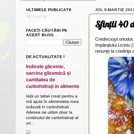
ULTIMELE PUBLICATII
JOI, 9 MARTIE 201
Se încarcă...
Sfinții 40 
FACEȚI CĂUTĂRI PE
ACEST BLOG
Credincioşii ortodo
împăratului Liciniu 
renunţe la credinţa 
DE ACTUALITATE !
Indicele glicemic,
sarcina glicemică și
cantitatea de
carbohidrați in alimente
Iată un tabel creat pentru a
mă ajuta în alimentatia mea
scăzută in carbohidrati .
Adesea ne uităm doar la
conținutul de carbohidrați al
un...