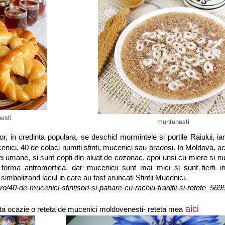
esti
muntenesti
or, in credinta populara, se deschid mormintele si portile Raiului, ia
cenici, 40 de colaci numiti sfinti, mucenici sau bradosi. In Moldova, ac
mei umane, si sunt copti din aluat de cozonac, apoi unsi cu miere si 
forma antromorfica, dar mucenicii sunt mai mici si sunt fierti 
 simbolizand lacul in care au fost aruncati Sfintii Mucenici.
vr.ro/40-de-mucenici-sfintisori-si-pahare-cu-rachiu-traditii-si-retete_569
aici
ta ocazie o reteta de mucenici moldovenesti- reteta mea