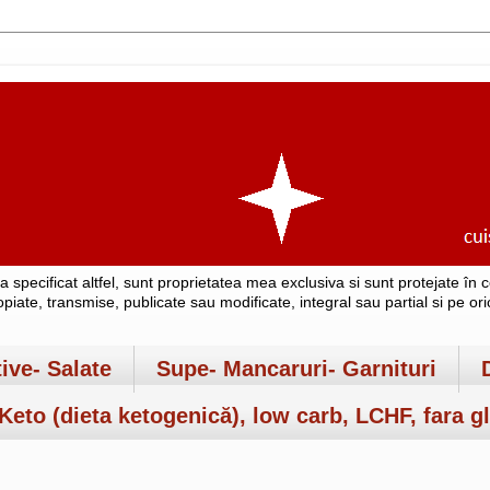
-a specificat altfel, sunt proprietatea mea exclusiva si sunt protejate î
copiate, transmise, publicate sau modificate, integral sau partial si pe o
tive- Salate
Supe- Mancaruri- Garnituri
Keto (dieta ketogenică), low carb, LCHF, fara gl