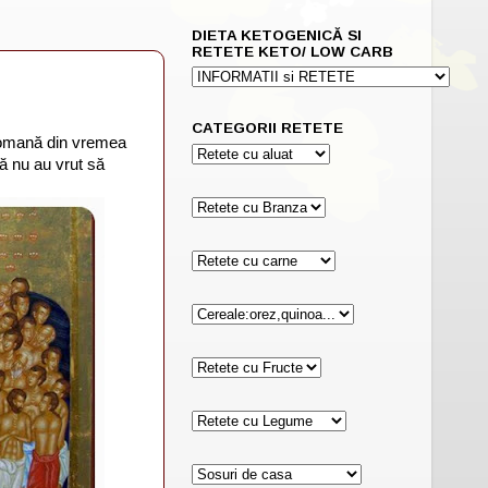
DIETA KETOGENICĂ SI
RETETE KETO/ LOW CARB
CATEGORII RETETE
 romană din vremea
că nu au vrut să