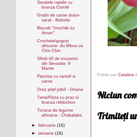
Saratele rapide cu
branza Comté
Gratin de carne dulce-
sarat - Bobotie
Biscuiti "Urechile lui
Aman"
Crochete/gogosi
africane- du Mboa ou
Chin Chin
Sfinții 40 de mucenici
din Sevastia- 9
Martie
Publié par
Catalina
Placinta cu cartofi si
carne
Orez pilaf jollof - Ghana
Niciun com
Tarta/Pizza cu praz si
branza reblochon
Tocana de legume
Trimiteți 
africana - Chakalaka
►
februarie
(16)
►
ianuarie
(16)