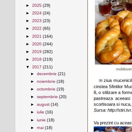
►
2025
(29)
►
2024
(24)
►
2023
(23)
►
2022
(65)
►
2021
(164)
►
2020
(244)
►
2019
(282)
►
2018
(219)
▼
2017
(211)
moldoven
►
decembrie
(21)
n ziua mucenicil
I
►
noiembrie
(18)
cinstea Sfintilor Mu
►
octombrie
(19)
8, o stilizare a for
►
septembrie
(20)
pastreaza aceeasi 
scortisoara si nuca,
►
august
(14)
Sursa: http://stiri.t
►
iulie
(16)
►
iunie
(18)
Va prezint cu aceas
►
mai
(18)