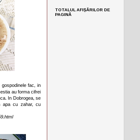
TOTALUL AFIȘĂRILOR DE
PAGINĂ
r gospodinele fac, in
estia au forma cifrei
nuca. In Dobrogea, se
in apa cu zahar, cu
59.html