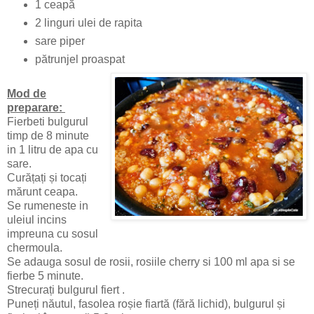
1 ceapă
2 linguri ulei de rapita
sare piper
pătrunjel proaspat
Mod de
preparare:
Fierbeti bulgurul
timp de 8 minute
in 1 litru de apa cu
sare.
Curățați și tocați
mărunt ceapa.
Se rumeneste in
uleiul incins
impreuna cu sosul
chermoula.
Se adauga sosul de rosii, rosiile cherry si 100 ml apa si se
fierbe 5 minute.
Strecurați bulgurul fiert .
Puneți năutul, fasolea roșie fiartă (fără lichid), bulgurul și