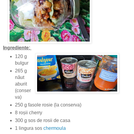
Ingrediente:
120 g
bulgur
265 g
năut
aburit
(conser
va)
250 g fasole rosie (la conserva)
8 roșii cherry
300 g sos de rosii de casa
1 lingura sos
chermoula