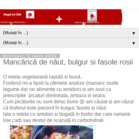
▼
▼
miercuri, 5 iulie 2023
Mancărică de năut, bulgur si fasole rosii
O reteta vegetariană rapidă si bună.
Fosforul mi-a lipsit la ultimele analize (mananc multe
legume dar rar alimente cu amidon) si am avut ca
prescriptie picaturi dimineata, amiaza si seara.
Cum picăturile nu sunt deloc bune 😝 am căutat și am văzut
că fosforul este prezent în bulgur, fasole și năut.
Iata o reteta cu amidon si bogată in fosfor dar care ramane
low carb sau destul de scazută in carbohidrati.