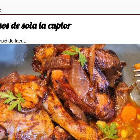
2
sos de soia la cuptor
rapid de facut.