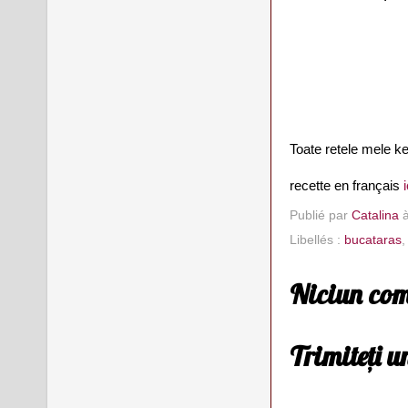
Toate retele mele ke
recette en français
i
Publié par
Catalina
Libellés :
bucataras
Niciun com
Trimiteți 