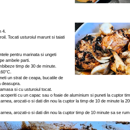
n 4.
oil. Tocati usturoiul marunt si taiati
tele pentru marinata si ungeti
pe ambele parti.
 imbibeze timp de 30 de minute.
 160°C.
neti un strat de ceapa, bucatile de
a deasupra.
amasa si cu usturoiul tocat.
 acoperiti cu un capac sau o foaie de aluminium si puneti la cuptor ti
carnea, arozati-o si dati din nou la cuptor la timp de 10 de minute la 2
 carnea, arozati-o si dati din nou la cuptor timp de 10 minute sa se 