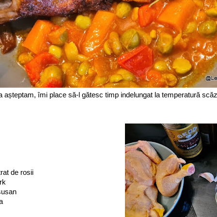
a așteptam, îmi place să-l gătesc timp indelungat la temperatură scăz
rat de rosii
rk
 susan
ta