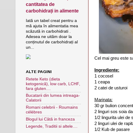
cantitatea de
carbohidrați in alimente
Iată un tabel creat pentru a
mă ajuta în alimentatia mea
scăzută in carbohidrati .
Adesea ne uităm doar la
conținutul de carbohidrați al
un...
Cel mai greu este s
Ingrediente:
ALTE PAGINI
1 cocosel
Retete Keto (dieta
1 ceapa
ketogenică), low carb, LCHF,
2 catei de usturoi
fara gluten....
Bucatarii din lumea intreaga-
Marinata:
Calatorii
30 gr bulion concent
Romani celebrii - Roumains
2 linguri sos soia da
célèbres
1/2 lingurita ulei de
Blogul lui Cătă in franceza
2 linguri ulei de rapi
Legende, Traditii si altele....
1/2 Kub de pasare