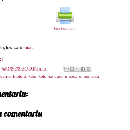
imprimati print
to, low carb -
aici
.
ci
à
5/31/2022 07:00:00 a.m.
,
carne
,
friptură
,
keto
,
ketomancare
,
mancare
,
pui
,
soia
entariu:
un comentariu