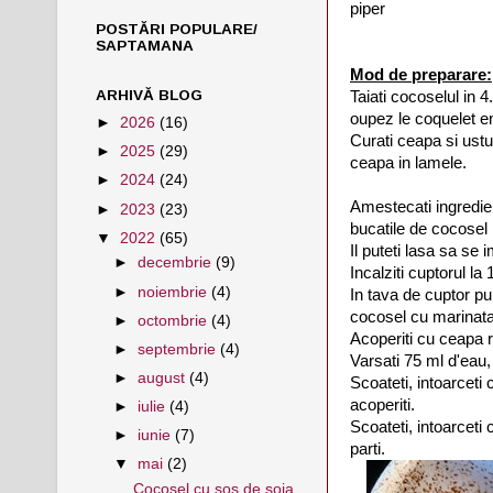
piper
POSTĂRI POPULARE/
SAPTAMANA
Mod de preparare:
ARHIVĂ BLOG
Taiati cocoselul in 4.
oupez le coquelet e
►
2026
(16)
Curati ceapa si ustur
►
2025
(29)
ceapa in lamele.
►
2024
(24)
Amestecati ingredien
►
2023
(23)
bucatile de cocosel 
▼
2022
(65)
Il puteti lasa sa se
►
decembrie
(9)
Incalziti cuptorul la
►
noiembrie
(4)
In tava de cuptor pu
cocosel cu marinat
►
octombrie
(4)
Acoperiti cu ceapa r
►
septembrie
(4)
Varsati 75 ml d'eau,
►
august
(4)
Scoateti, intoarceti 
acoperiti.
►
iulie
(4)
Scoateti, intoarceti
►
iunie
(7)
parti.
▼
mai
(2)
Cocoșel cu sos de soia