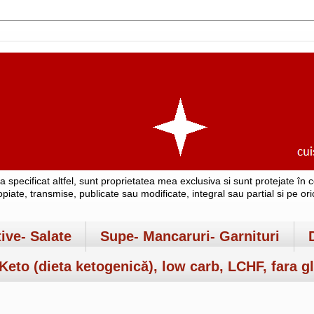
-a specificat altfel, sunt proprietatea mea exclusiva si sunt protejate î
copiate, transmise, publicate sau modificate, integral sau partial si pe o
tive- Salate
Supe- Mancaruri- Garnituri
Keto (dieta ketogenică), low carb, LCHF, fara gl