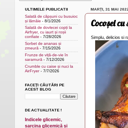
ULTIMELE PUBLICATII
MARȚI, 31 MAI 202
Salată de căpșuni cu busuioc
Cocoșel cu 
și lămâie
- 8/1/2026
Salată de dovlecei copți la
Airfryer, cu iaurt și roșii
confiate
- 7/28/2026
Simplu, delicios si 
Sorbet de ananas și
zmeură
- 7/15/2026
Frunze de viță-de-vie în
saramură
- 7/12/2026
Crumble cu caise și nuci la
AirFryer
- 7/7/2026
FACEȚI CĂUTĂRI PE
ACEST BLOG
DE ACTUALITATE !
Indicele glicemic,
sarcina glicemică și