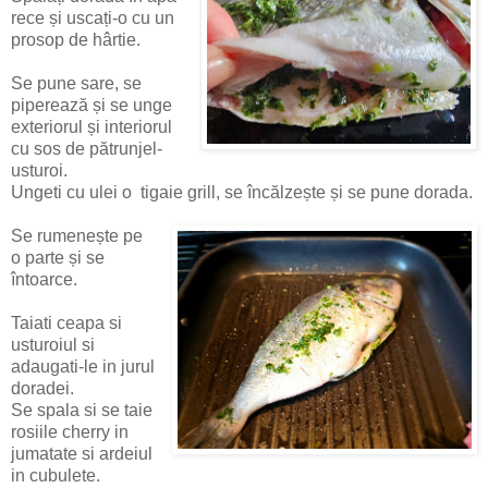
rece și uscați-o cu un
prosop de hârtie.
Se pune sare, se
piperează și se unge
exteriorul și interiorul
cu sos de pătrunjel-
usturoi.
Ungeti cu ulei o tigaie grill, se încălzește și se pune dorada.
Se rumenește pe
o parte și se
întoarce.
Taiati ceapa si
usturoiul si
adaugati-le in jurul
doradei.
Se spala si se taie
rosiile cherry in
jumatate si ardeiul
in cubulete.