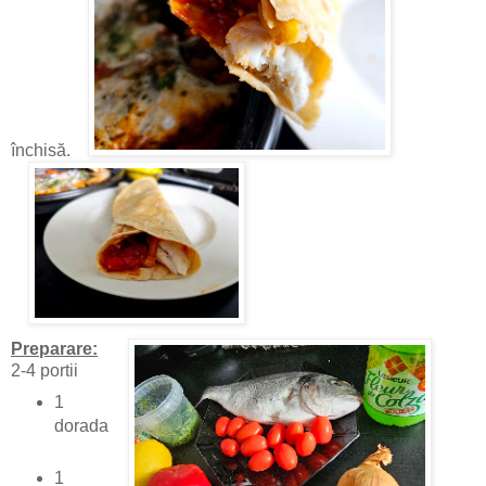
închisă.
Preparare:
2-4 portii
1
dorada
1