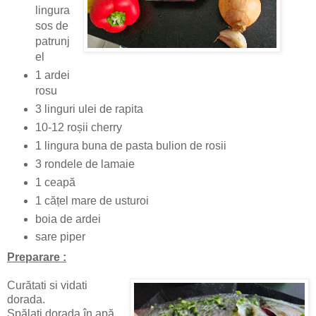
lingura
sos de
patrunj
el
1 ardei
rosu
3 linguri ulei de rapita
10-12 roșii cherry
1 lingura buna de pasta bulion de rosii
3 rondele de lamaie
1 ceapă
1 cățel mare de usturoi
boia de ardei
sare piper
Preparare :
Curătati si vidati
dorada.
Spălați dorada în apă