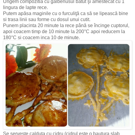
Ungem compozitia cu galbenusul bătut şi amestecat cu 1
lingura de lapte rece.
Putem apăsa maginile cu o furculiţă ca să se lipească bine
si trasa linii sau forme cu dosul unui cutit.
Punem placinta 20 minute la rece până se încinge cuptorul,
apoi coacem timp de 10 minute la 200°C apoi reducem la
180°C si coacem inca 10 de minute.
Se serveste calduta cu cidru (cidrul este o bautura slab