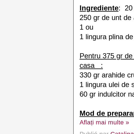
Ingrediente
: 20 
250 gr de unt de
1 ou
1 lingura plina d
Pentru 375 gr de
casa :
330 gr arahide cr
1 lingura ulei de
60 gr indulcitor na
Mod de preparar
Aflați mai multe »
Publié par
Catalina