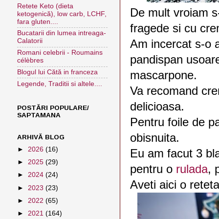
Retete Keto (dieta
De mult vroiam s-
ketogenică), low carb, LCHF,
fara gluten....
fragede si cu cr
Bucatarii din lumea intreaga-
Calatorii
Am incercat s-o a
Romani celebrii - Roumains
pandispan usoare
célèbres
Blogul lui Cătă in franceza
mascarpone.
Legende, Traditii si altele....
Va recomand crema
delicioasa.
POSTĂRI POPULARE/
SAPTAMANA
Pentru foile de p
obisnuita.
ARHIVĂ BLOG
►
2026
(16)
Eu am facut 3 blat
►
2025
(29)
pentru o
rulada
, 
►
2024
(24)
Aveti aici o rete
►
2023
(23)
►
2022
(65)
►
2021
(164)