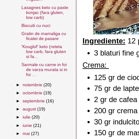
Lasagnes keto cu paste
konjac (fara gluten,
low carb)
Biscuiti cu nuci
Gratin de mamaliga cu
ficatei de pasare
Ingrediente:
12 p
'Kouglof' keto (reteta
3 blaturi fine
low carb, fara gluten
si fa...
Crema:
Sarmale cu carne in foi
de varza murata si in
foi ...
125 gr de cio
►
noiembrie
(20)
75 gr de lapt
►
octombrie
(19)
2 gr de cafea
►
septembrie
(16)
200 gr crema l
►
august
(19)
►
iulie
(20)
30 gr indulcito
►
iunie
(21)
150 gr de ma
►
mai
(27)