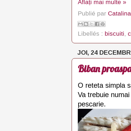
Aflați mai multe »
Publié par
Catalina
Libellés :
biscuiti
,
c
JOI, 24 DECEMBR
Biban proaspat
O reteta simpla s
Va trebuie numai
pescarie.