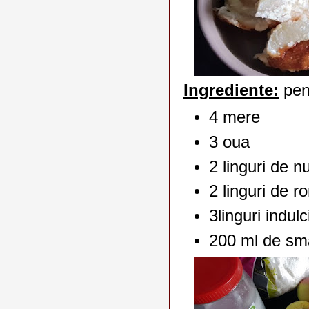
Ingrediente:
pen
4 mere
3 oua
2 linguri de 
2 linguri de r
3linguri indulc
200 ml de sma