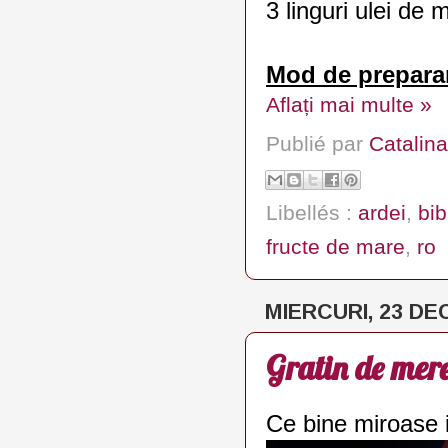
3 linguri ulei de 
Mod de prepara
Aflați mai multe »
Publié par
Catalina
Libellés :
ardei
,
bi
fructe de mare
,
ro
MIERCURI, 23 DE
Gratin de mere
Ce bine miroase i