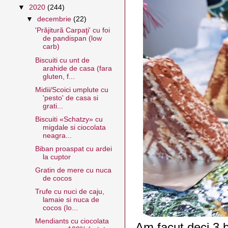
▼
2020
(244)
▼
decembrie
(22)
'Prăjitură Carpaţi' cu foi
de pandispan (low
carb)
Biscuiti cu unt de
arahide de casa (fara
gluten, f...
Midii/Scoici umplute cu
'pesto' de casa si
grati...
Biscuiti «Schatzy» cu
migdale si ciocolata
neagra...
Biban proaspat cu ardei
la cuptor
Gratin de mere cu nuca
de cocos
Trufe cu nuci de caju,
lamaie si nuca de
cocos (lo...
Mendiants cu ciocolata
Am facut deci 3 b