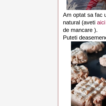
Am optat sa fac u
natural (aveti
aic
de mancare ).
Puteti deasemene