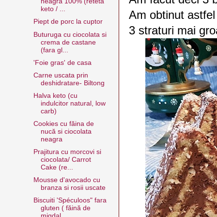
neagra 100% (reteta
keto / ...
Am obtinut astfel 1
Piept de porc la cuptor
3 straturi mai gr
Buturuga cu ciocolata si
crema de castane
(fara gl...
'Foie gras' de casa
Carne uscata prin
deshidratare- Biltong
Halva keto (cu
indulcitor natural, low
carb)
Cookies cu făina de
nucă si ciocolata
neagra
Prajitura cu morcovi si
ciocolata/ Carrot
Cake (re...
Mousse d'avocado cu
branza si rosii uscate
Biscuiti 'Spéculoos" fara
gluten ( făină de
migdal...