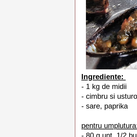
Ingrediente:
- 1 kg de midii
- cimbru si ustur
- sare, paprika
pentru umplutura
- 80 g unt ,1/2 bu