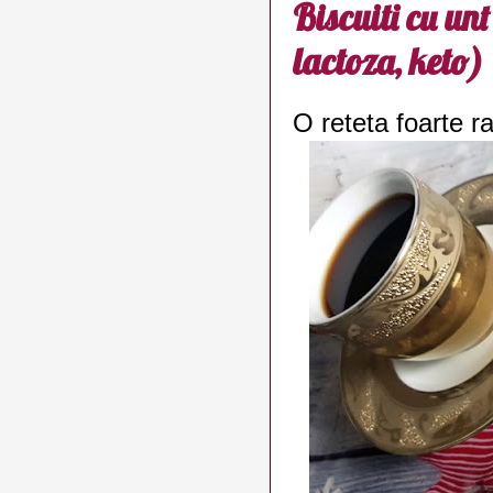
Biscuiti cu un
lactoza, keto)
O reteta foarte r