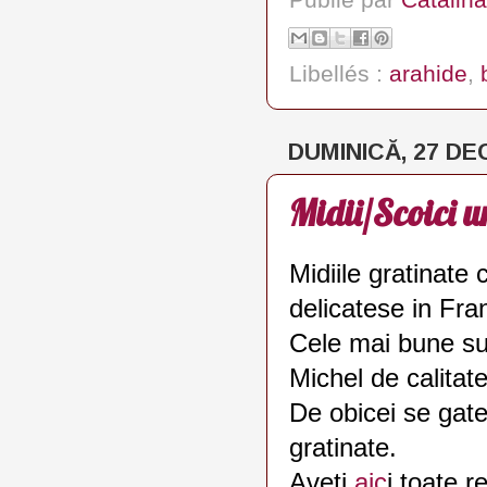
Libellés :
arahide
,
DUMINICĂ, 27 DE
Midii/Scoici u
Midiile gratinate 
delicatese in Fra
Cele mai bune sun
Michel de calitate
De obicei se gate
gratinate.
Aveti
aic
i toate r