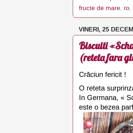
fructe de mare
,
ro
,
VINERI, 25 DECE
Biscuiti «Scha
(reteta fara gl
Crăciun fericit !
O reteta surprinz
In Germana, « Sc
este o bezea par