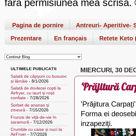
fara permisiunea mea scrisa. ©
Pagina de pornire
Antreuri- Aperitive- 
Prezentare
En français
Retete Keto (
ULTIMELE PUBLICATII
MIERCURI, 30 DE
Salată de căpșuni cu busuioc
și lămâie
- 8/1/2026
'Prăjitură Car
Salată de dovlecei copți la
Airfryer, cu iaurt și roșii
confiate
- 7/28/2026
'Prăjitura Carpaţ
Sorbet de ananas și
zmeură
- 7/15/2026
Forma ei deosebit
Frunze de viță-de-vie în
inzapeziţi.
saramură
- 7/12/2026
Crumble cu caise și nuci la
AirFryer
- 7/7/2026