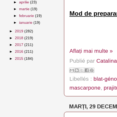
►
aprilie
(23)
►
martie
(19)
Mod de prepara
►
februarie
(19)
►
ianuarie
(19)
►
2019
(282)
►
2018
(219)
►
2017
(211)
Aflați mai multe »
►
2016
(211)
►
2015
(184)
Publié par
Catalina
Libellés :
blat-géno
mascarpone
,
praji
MARȚI, 29 DECEM