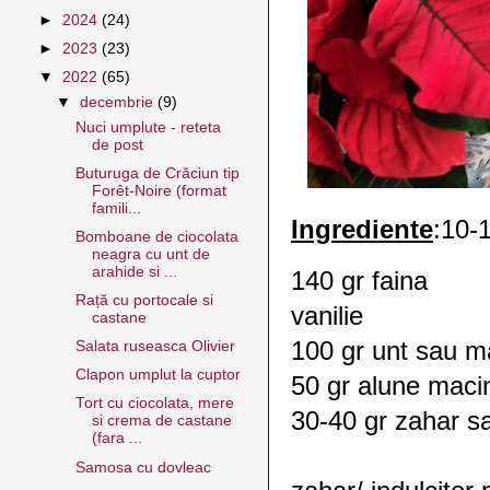
►
2024
(24)
►
2023
(23)
▼
2022
(65)
▼
decembrie
(9)
Nuci umplute - reteta
de post
Buturuga de Crăciun tip
Forêt-Noire (format
famili...
Ingrediente
:10-
Bomboane de ciocolata
neagra cu unt de
arahide si ...
140 gr faina
Rață cu portocale si
vanilie
castane
100 gr unt sau m
Salata ruseasca Olivier
Clapon umplut la cuptor
50 gr alune maci
Tort cu ciocolata, mere
30-40 gr zahar sa
si crema de castane
(fara ...
Samosa cu dovleac