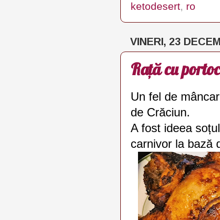
ketodesert
,
ro
VINERI, 23 DECE
Rață cu portoc
Un fel de mâncare
de Crăciun.
A fost ideea soțu
carnivor la bază d