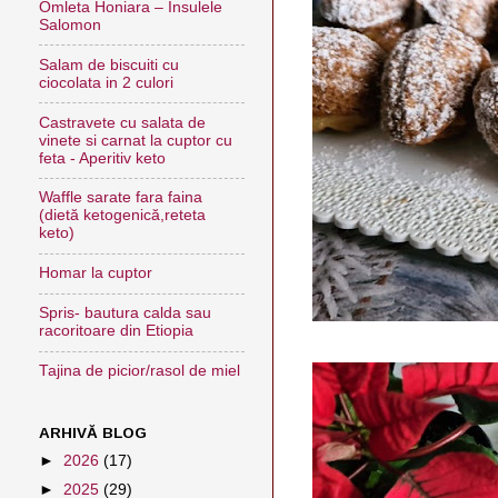
Omleta Honiara – Insulele
Salomon
Salam de biscuiti cu
ciocolata in 2 culori
Castravete cu salata de
vinete si carnat la cuptor cu
feta - Aperitiv keto
Waffle sarate fara faina
(dietă ketogenică,reteta
keto)
Homar la cuptor
Spris- bautura calda sau
racoritoare din Etiopia
Tajina de picior/rasol de miel
ARHIVĂ BLOG
►
2026
(17)
►
2025
(29)