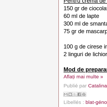
Pentru crema de 
150 gr de ciocol
60 ml de lapte
300 ml de smanta
75 gr de mascar
100 g de cirese i
2 linguri de lich
Mod de prepara
Aflați mai multe »
Publié par
Catalina
Libellés :
blat-géno