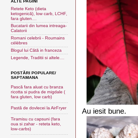
ALTE PAGINI
Retete Keto (dieta
ketogenică), low carb, LCHF,
fara gluten....
Bucatarii din lumea intreaga-
Calatorii
Romani celebrii - Roumains
célèbres
Blogul lui Cătă in franceza
Legende, Traditii si altele....
POSTĂRI POPULARE/
SAPTAMANA
Pască fara aluat cu branza
ricotta si pudra de migdale (
fara gluten, low carb)
Pastă de dovlecei la AirFryer
Au iesit bune.
Tiramisu cu capsuni (fara
oua si zahar - reteta keto,
low-carbs)