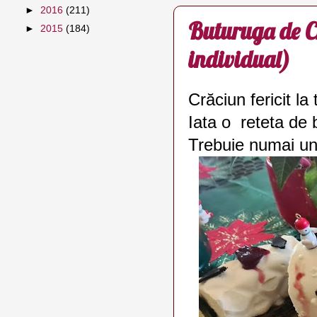
►
2016
(211)
Buturuga de Cr
►
2015
(184)
individual)
Crăciun fericit la t
Iata o reteta de 
Trebuie numai un 