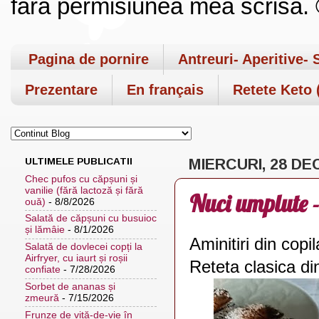
fara permisiunea mea scrisa. ©
Pagina de pornire
Antreuri- Aperitive- 
Prezentare
En français
Retete Keto (
ULTIMELE PUBLICATII
MIERCURI, 28 DE
Chec pufos cu căpșuni și
vanilie (fără lactoză și fără
Nuci umplute -
ouă)
- 8/8/2026
Salată de căpșuni cu busuioc
și lămâie
- 8/1/2026
Aminitiri din copil
Salată de dovlecei copți la
Airfryer, cu iaurt și roșii
Reteta clasica di
confiate
- 7/28/2026
Sorbet de ananas și
zmeură
- 7/15/2026
Frunze de viță-de-vie în