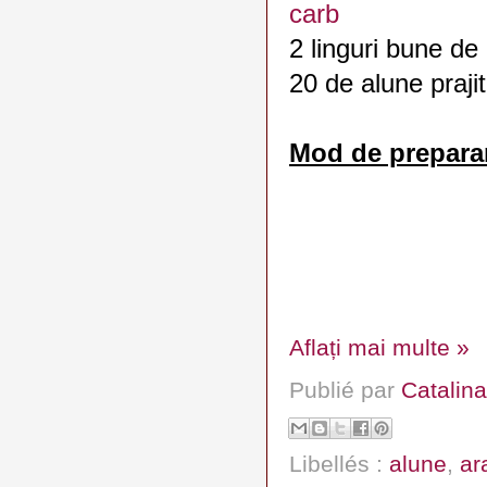
carb
2 linguri bune de
20 de alune praji
Mod de preparar
Aflați mai multe »
Publié par
Catalina
Libellés :
alune
,
ar