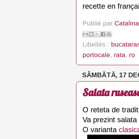
recette en frança
Publié par
Catalina
Libellés :
bucatara
portocale
,
rata
,
ro
SÂMBĂTĂ, 17 DE
Salata ruseasc
O reteta de tradit
Va prezint salata
O varianta
clasic