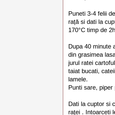
Puneti 3-4 felii d
rață si dati la cup
170°C timp de 2h
Dupa 40 minute a
din grasimea lasa
jurul ratei cartofu
taiat bucati, catei
lamele.
Punti sare, piper
Dati la cuptor si 
raței . Intoarcet