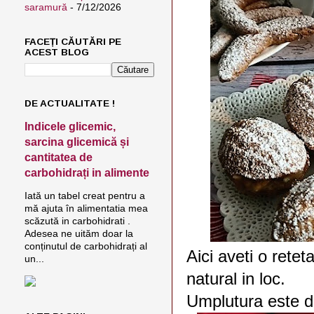
saramură
- 7/12/2026
FACEȚI CĂUTĂRI PE
ACEST BLOG
DE ACTUALITATE !
Indicele glicemic,
sarcina glicemică și
cantitatea de
carbohidrați in alimente
Iată un tabel creat pentru a
mă ajuta în alimentatia mea
scăzută in carbohidrati .
Adesea ne uităm doar la
conținutul de carbohidrați al
Aici aveti o retet
un...
natural in loc.
Umplutura este d