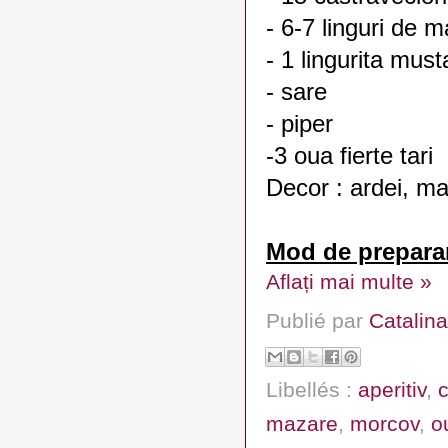
- 6-7 linguri de 
- 1 lingurita must
- sare
- piper
-3 oua fierte tari
Decor : ardei, m
Mod de preparar
Aflați mai multe »
Publié par
Catalina
Libellés :
aperitiv
,
mazare
,
morcov
,
o