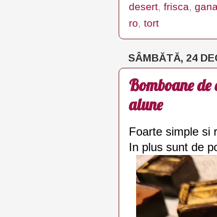
desert
,
frisca
,
gan
ro
,
tort
SÂMBĂTĂ, 24 DE
Bomboane de c
alune
Foarte simple si 
In plus sunt de p