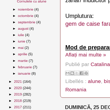
zahar/ indulcitor
Cornulete cu alune
►
noiembrie
(4)
Umplutura:
►
octombrie
(4)
►
septembrie
(4)
gem de caise far
►
august
(4)
►
iulie
(4)
►
iunie
(7)
Mod de preparar
►
mai
(2)
Aflați mai multe »
►
aprilie
(5)
►
martie
(7)
Publié par
Catalina
►
februarie
(7)
►
ianuarie
(8)
Libellés :
alune
,
bi
►
2021
(164)
►
2020
(244)
Romania
►
2019
(282)
►
2018
(219)
DUMINICĂ, 25 DE
►
2017
(211)