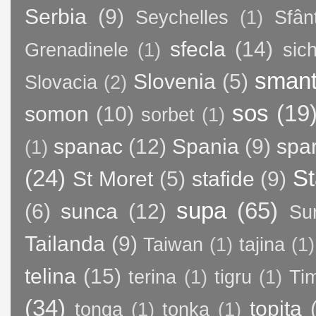
Serbia
(9)
Seychelles
(1)
Sfân
sfecla
(14)
Grenadinele
(1)
sic
sman
Slovenia
(5)
Slovacia
(2)
sos
(19
somon
(10)
sorbet
(1)
spanac
(12)
Spania
(9)
spa
(1)
(24)
St
St Moret
(5)
stafide
(9)
supa
(65)
(6)
sunca
(12)
Su
Tailanda
(9)
Taiwan
(1)
tajina
(1)
telina
(15)
terina
(1)
tigru
(1)
Ti
(34)
topita
tonga
(1)
tonka
(1)