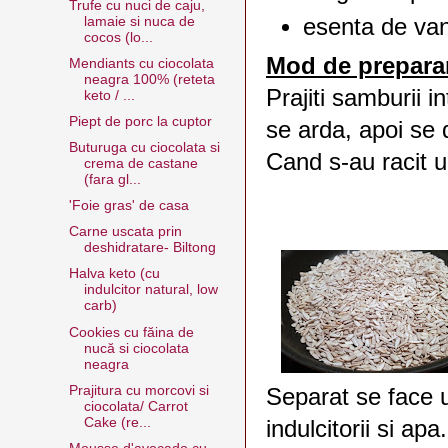
Trufe cu nuci de caju,
lamaie si nuca de
esenta de van
cocos (lo...
Mod de prepara
Mendiants cu ciocolata
neagra 100% (reteta
Prajiti samburii 
keto / ...
Piept de porc la cuptor
se arda, apoi se
Buturuga cu ciocolata si
Cand s-au racit un
crema de castane
(fara gl...
'Foie gras' de casa
Carne uscata prin
deshidratare- Biltong
Halva keto (cu
indulcitor natural, low
carb)
Cookies cu făina de
nucă si ciocolata
neagra
Prajitura cu morcovi si
Separat se face u
ciocolata/ Carrot
Cake (re...
indulcitorii si apa.