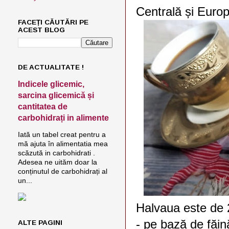
Centrală și Europ
FACEȚI CĂUTĂRI PE
ACEST BLOG
DE ACTUALITATE !
Indicele glicemic,
sarcina glicemică și
cantitatea de
carbohidrați in alimente
Iată un tabel creat pentru a
mă ajuta în alimentatia mea
scăzută in carbohidrati .
Adesea ne uităm doar la
conținutul de carbohidrați al
un...
Halvaua este de 2
- pe bază de făi
ALTE PAGINI