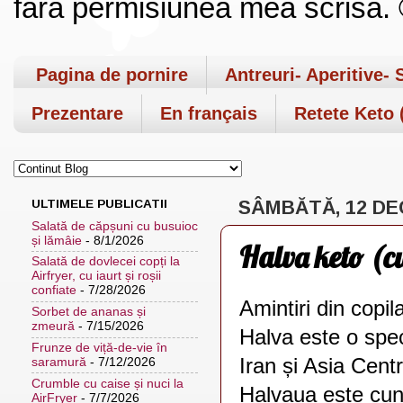
fara permisiunea mea scrisa. ©
Pagina de pornire
Antreuri- Aperitive- 
Prezentare
En français
Retete Keto (
ULTIMELE PUBLICATII
SÂMBĂTĂ, 12 DE
Salată de căpșuni cu busuioc
și lămâie
- 8/1/2026
Halva keto (cu
Salată de dovlecei copți la
Airfryer, cu iaurt și roșii
confiate
- 7/28/2026
Amintiri din copil
Sorbet de ananas și
zmeură
- 7/15/2026
Halva este o speci
Frunze de viță-de-vie în
Iran și Asia Cent
saramură
- 7/12/2026
Crumble cu caise și nuci la
Halvaua este cuno
AirFryer
- 7/7/2026