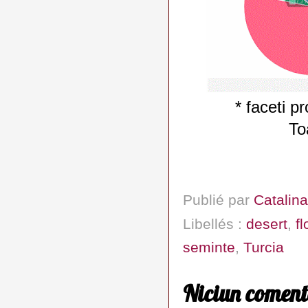
* faceti pr
To
Publié par
Catalina
Libellés :
desert
,
f
seminte
,
Turcia
Niciun coment