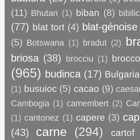
(11)
biban
(8)
Bhutan
(1)
bibili
(77)
blat-génoise
blat tort
(4)
br
(5)
Botswana
(1)
bradut
(2)
briosa
(38)
brocco
brocciu
(1)
(965)
budinca
(17)
Bulgaria
busuioc
(5)
cacao
(9)
(1)
caesa
Cambogia
(1)
camembert
(2)
Ca
cap
capere
(3)
(1)
cantonez
(1)
carne
(294)
(43)
cartof