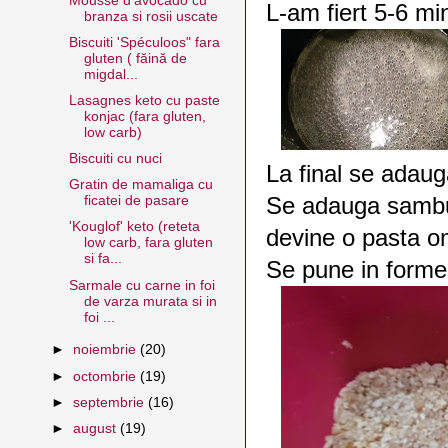
Mousse d'avocado cu
L-am fiert 5-6 mi
branza si rosii uscate
Biscuiti 'Spéculoos" fara
gluten ( făină de
migdal...
Lasagnes keto cu paste
konjac (fara gluten,
low carb)
Biscuiti cu nuci
La final se adaug
Gratin de mamaliga cu
Se adauga sambur
ficatei de pasare
'Kouglof' keto (reteta
devine o pasta 
low carb, fara gluten
si fa...
Se pune in forme
Sarmale cu carne in foi
de varza murata si in
foi ...
►
noiembrie
(20)
►
octombrie
(19)
►
septembrie
(16)
►
august
(19)