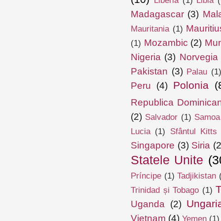
Liberia
(1)
Libia
(
Madagascar
(3)
Mal
Mauritiu
Mauritania
(1)
Mozambic
(2)
Mun
(1)
Nigeria
(3)
Norvegia
Pakistan
(3)
Palau
(1
Polonia
(
Peru
(4)
Republica Dominica
(2)
Salvador
(1)
Samoa
Lucia
(1)
Sfântul Kitts
Singapore
(3)
Siria
(2
Statele Unite
(3
Príncipe
(1)
Tadjikistan
T
Trinidad și Tobago
(1)
Ungari
Uganda
(2)
Vietnam
(4)
Yemen
(1)