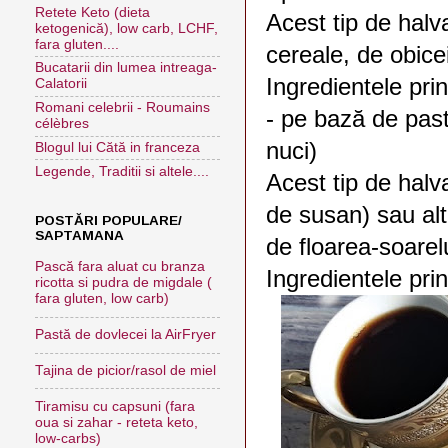
Retete Keto (dieta
Acest tip de halv
ketogenică), low carb, LCHF,
fara gluten....
cereale, de obice
Bucatarii din lumea intreaga-
Ingredientele prin
Calatorii
Romani celebrii - Roumains
- pe bază de past
célèbres
nuci)
Blogul lui Cătă in franceza
Legende, Traditii si altele....
Acest tip de halv
de susan) sau alt
POSTĂRI POPULARE/
SAPTAMANA
de floarea-soarel
Pască fara aluat cu branza
Ingredientele prin
ricotta si pudra de migdale (
fara gluten, low carb)
Pastă de dovlecei la AirFryer
Tajina de picior/rasol de miel
Tiramisu cu capsuni (fara
oua si zahar - reteta keto,
low-carbs)