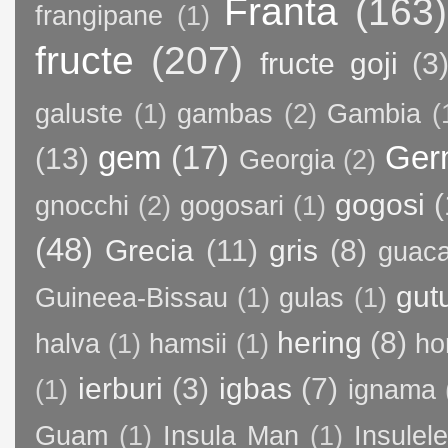
Franta
(163)
frangipane
(1)
fructe
(207)
fructe goji
(3
galuste
(1)
gambas
(2)
Gambia
(
gem
(17)
Ger
(13)
Georgia
(2)
gogosi
(
gnocchi
(2)
gogosari
(1)
(48)
Grecia
(11)
gris
(8)
guac
gut
Guineea-Bissau
(1)
gulas
(1)
hering
(8)
halva
(1)
hamsii
(1)
ho
ierburi
(3)
igbas
(7)
(1)
ignama
Guam
(1)
Insula Man
(1)
Insule