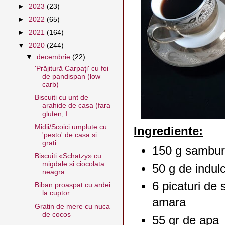
►
2023
(23)
►
2022
(65)
►
2021
(164)
▼
2020
(244)
▼
decembrie
(22)
'Prăjitură Carpaţi' cu foi
de pandispan (low
carb)
Biscuiti cu unt de
arahide de casa (fara
gluten, f...
Midii/Scoici umplute cu
Ingrediente:
'pesto' de casa si
grati...
150 g samburi
Biscuiti «Schatzy» cu
migdale si ciocolata
50 g de indulc
neagra...
6 picaturi de
Biban proaspat cu ardei
la cuptor
amara
Gratin de mere cu nuca
de cocos
55 gr de apa