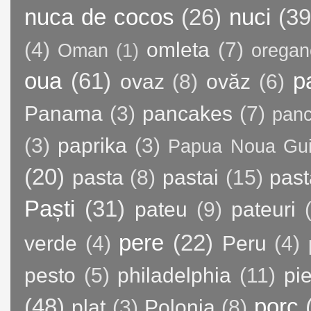
nuca de cocos
(26)
nuci
(39
(4)
omleta
(7)
Oman
(1)
oregan
oua
(61)
p
ovaz
(8)
ovăz
(6)
Panama
(3)
pancakes
(7)
panc
(3)
paprika
(3)
Papua Noua Gu
(20)
pasta
(8)
pastai
(15)
past
Paști
(31)
pateu
(9)
pateuri
pere
(22)
verde
(4)
Peru
(4)
pesto
(5)
philadelphia
(11)
pie
(48)
porc
plat
(3)
Polonia
(8)