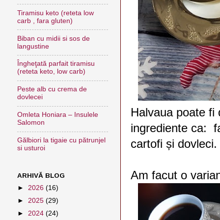
Tiramisu keto (reteta low
carb , fara gluten)
Biban cu midii si sos de
langustine
Îngheţată parfait tiramisu
(reteta keto, low carb)
Peste alb cu crema de
dovlecei
Halvaua poate fi
Omleta Honiara – Insulele
Salomon
ingrediente ca: f
Gălbiori la tigaie cu pătrunjel
cartofi și dovleci.
si usturoi
Am facut o varian
ARHIVĂ BLOG
►
2026
(16)
►
2025
(29)
►
2024
(24)