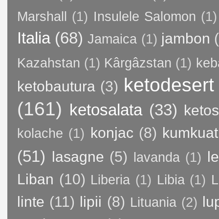
Marshall
(1)
Insulele Salomon
(1)
Italia
(68)
jambon
Jamaica
(1)
Kazahstan
(1)
Kârgâzstan
(1)
keb
ketodesert
ketobautura
(3)
(161)
ketosalata
(33)
keto
konjac
(8)
kumkuat
kolache
(1)
(51)
lasagne
(5)
l
lavanda
(1)
Liban
(10)
Liberia
(1)
Libia
(1)
L
linte
(11)
lipii
(8)
lu
Lituania
(2)