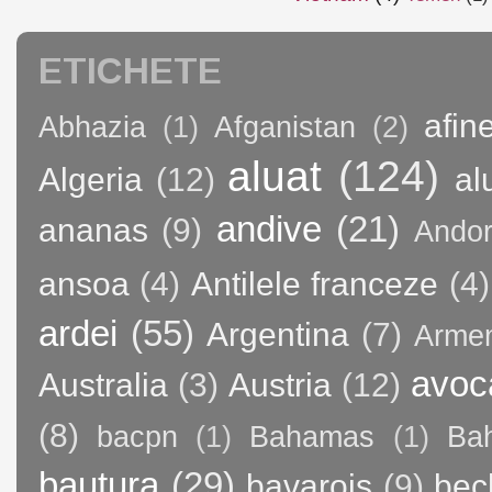
ETICHETE
afin
Abhazia
(1)
Afganistan
(2)
aluat
(124)
Algeria
(12)
al
andive
(21)
ananas
(9)
Andor
ansoa
(4)
Antilele franceze
(4)
ardei
(55)
Argentina
(7)
Arme
avoc
Australia
(3)
Austria
(12)
(8)
bacpn
(1)
Bahamas
(1)
Bah
bautura
(29)
bavarois
(9)
bec