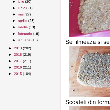
►
iulie
(20)
►
iunie
(21)
►
mai
(27)
►
aprilie
(23)
►
martie
(19)
►
februarie
(19)
►
ianuarie
(19)
Se filmeaza si se 
►
2019
(282)
►
2018
(219)
►
2017
(211)
►
2016
(211)
►
2015
(184)
Scoateti din forma 