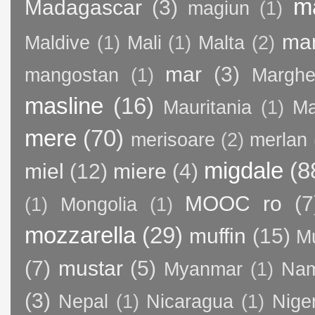
m
Madagascar
(3)
magiun
(1)
ma
Maldive
(1)
Mali
(1)
Malta
(2)
mar
(3)
mangostan
(1)
Margher
masline
(16)
Mauritania
(1)
Ma
mere
(70)
merisoare
(2)
merlan
migdale
(8
miel
(12)
miere
(4)
MOOC ro
(7
(1)
Mongolia
(1)
mozzarella
(29)
muffin
(15)
M
(7)
mustar
(5)
Myanmar
(1)
Nam
(3)
Nepal
(1)
Nicaragua
(1)
Nige