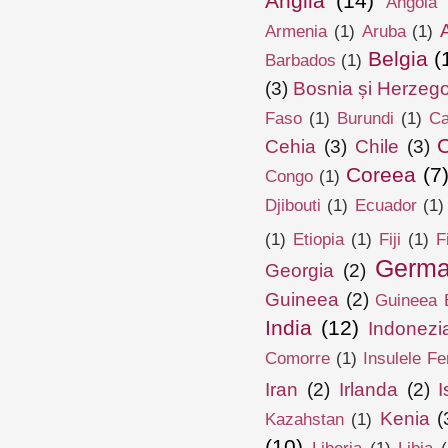
Anglia
(14)
Angola
Armenia
(1)
Aruba
(1)
Belgia
(
Barbados
(1)
(3)
Bosnia și Herzeg
Faso
(1)
Burundi
(1)
Ca
Cehia
(3)
Chile
(3)
Coreea
(7
Congo
(1)
Djibouti
(1)
Ecuador
(1)
(1)
Etiopia
(1)
Fiji
(1)
F
Germa
Georgia
(2)
Guineea
(2)
Guineea E
India
(12)
Indonezi
Comorre
(1)
Insulele Fe
Iran
(2)
Irlanda
(2)
I
Kenia
(
Kazahstan
(1)
(10)