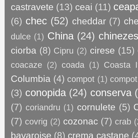
ceap
castravete
(13)
ceai
(11)
chec
(52)
(6)
cheddar
(7)
ch
China
(24)
chineze
dulce
(1)
ciorba
(8)
cirese
(15)
Cipru
(2)
coacaze
(2)
coada
(1)
Coasta I
Columbia
(4)
compot
(1)
compot
conopida
(24)
conserva
(3)
(7)
cornulete
(5)
C
coriandru
(1)
(7)
cozonac
(7)
covrig
(2)
crab
(
bavaroise
(8)
crema castane
(