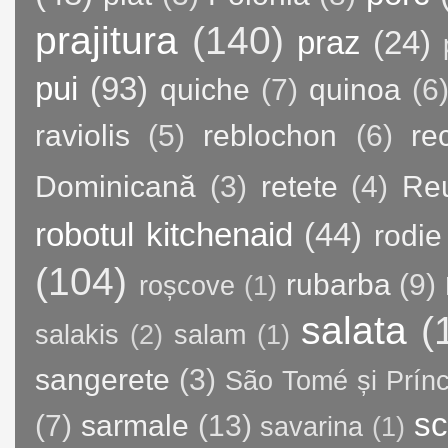
prajitura
(140)
praz
(24)
pui
(93)
quiche
(7)
quinoa
(6
raviolis
(5)
reblochon
(6)
re
Dominicană
(3)
retete
(4)
Re
robotul kitchenaid
(44)
rodie
(104)
rubarba
(9)
roșcove
(1)
salata
(
salakis
(2)
salam
(1)
sangerete
(3)
São Tomé și Prínc
sc
(7)
sarmale
(13)
savarina
(1)