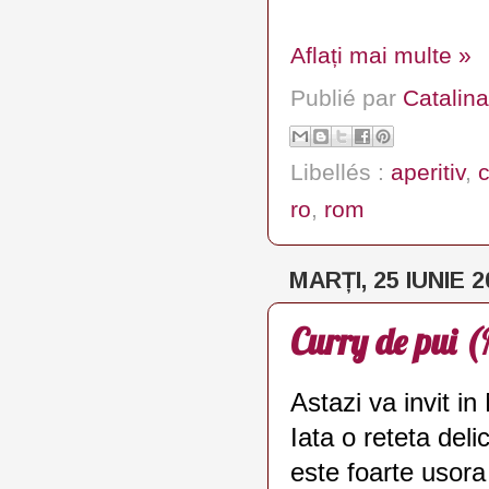
Aflați mai multe »
Publié par
Catalina
Libellés :
aperitiv
,
c
ro
,
rom
MARȚI, 25 IUNIE 2
Curry de pui 
Astazi va invit i
Iata o reteta deli
este foarte usora