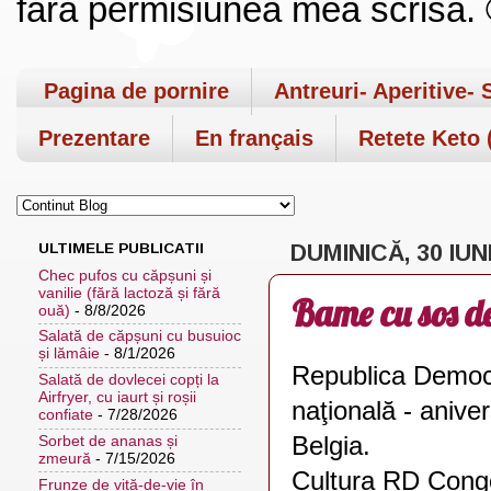
fara permisiunea mea scrisa. ©
Pagina de pornire
Antreuri- Aperitive- 
Prezentare
En français
Retete Keto (
ULTIMELE PUBLICATII
DUMINICĂ, 30 IUN
Chec pufos cu căpșuni și
vanilie (fără lactoză și fără
Bame cu sos de
ouă)
- 8/8/2026
Salată de căpșuni cu busuioc
și lămâie
- 8/1/2026
Republica Democ
Salată de dovlecei copți la
Airfryer, cu iaurt și roșii
naţională - anive
confiate
- 7/28/2026
Belgia.
Sorbet de ananas și
zmeură
- 7/15/2026
Cultura RD Congo
Frunze de viță-de-vie în