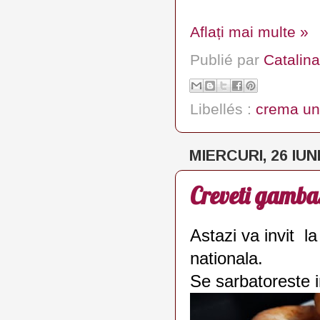
Aflați mai multe »
Publié par
Catalina
Libellés :
crema un
MIERCURI, 26 IUN
Creveti gamba
Astazi va invit l
nationala.
Se sarbatoreste 