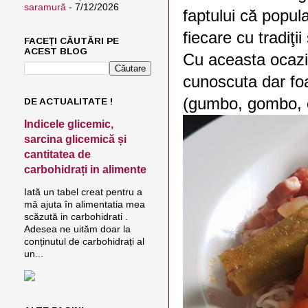
saramură
- 7/12/2026
faptului că popul
fiecare cu tradiţii
FACEȚI CĂUTĂRI PE
ACEST BLOG
Cu aceasta ocazi
cunoscuta dar fo
(gumbo, gombo, o
DE ACTUALITATE !
Indicele glicemic,
sarcina glicemică și
cantitatea de
carbohidrați in alimente
Iată un tabel creat pentru a
mă ajuta în alimentatia mea
scăzută in carbohidrati .
Adesea ne uităm doar la
conținutul de carbohidrați al
un...