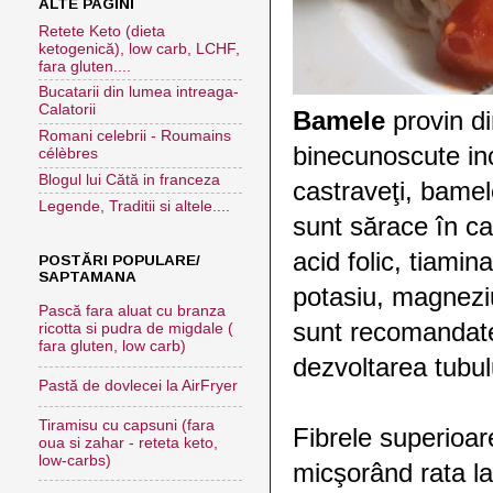
ALTE PAGINI
Retete Keto (dieta
ketogenică), low carb, LCHF,
fara gluten....
Bucatarii din lumea intreaga-
Calatorii
Bamele
provin di
Romani celebrii - Roumains
binecunoscute inc
célèbres
Blogul lui Cătă in franceza
castraveţi, bamel
Legende, Traditii si altele....
sunt sărace în cal
acid folic, tiamina
POSTĂRI POPULARE/
SAPTAMANA
potasiu, magneziu
Pască fara aluat cu branza
sunt recomandate 
ricotta si pudra de migdale (
fara gluten, low carb)
dezvoltarea tubulu
Pastă de dovlecei la AirFryer
Tiramisu cu capsuni (fara
Fibrele superioare
oua si zahar - reteta keto,
low-carbs)
micşorând rata la 