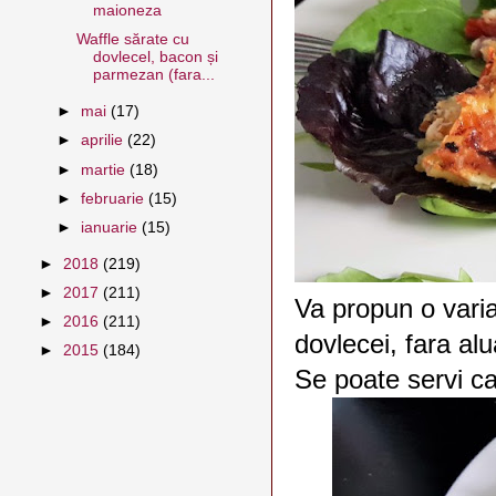
maioneza
Waffle sărate cu
dovlecel, bacon și
parmezan (fara...
►
mai
(17)
►
aprilie
(22)
►
martie
(18)
►
februarie
(15)
►
ianuarie
(15)
►
2018
(219)
►
2017
(211)
Va propun o varia
►
2016
(211)
dovlecei, fara al
►
2015
(184)
Se poate servi ca