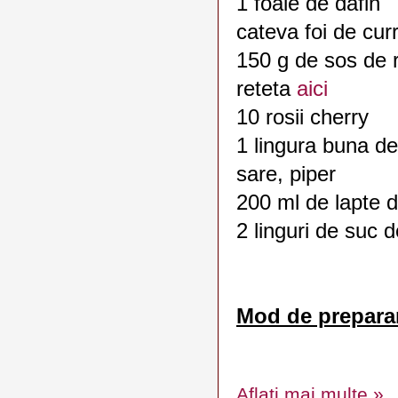
1 foaie de dafin
cateva foi de curr
150 g de sos de r
reteta
aici
10 rosii cherry
1 lingura buna de
sare, piper
200 ml de lapte 
2 linguri de suc 
Mod de prepara
Aflați mai multe »