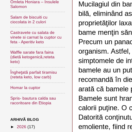
Omleta Honiara – Insulele
Mucilagiul din ba
Salomon
bilă, eliminând ast
Salam de biscuiti cu
proprietăţilor laxa
ciocolata in 2 culori
bame menţin sănăt
Castravete cu salata de
vinete si carnat la cuptor cu
Precum un panace
feta - Aperitiv keto
organism. Astfel,
Waffle sarate fara faina
(dietă ketogenică,reteta
simptomele de inte
keto)
bamele au un pute
Îngheţată parfait tiramisu
(reteta keto, low carb)
recomandă în diet
arată că bamele 
Homar la cuptor
Bamele sunt hran
Spris- bautura calda sau
racoritoare din Etiopia
calorii puţine. O
Datorită conţinutu
ARHIVĂ BLOG
emoliente, fiind 
►
2026
(17)