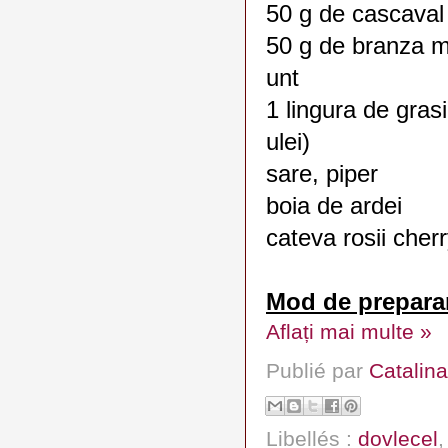
50 g de cascaval
50 g de branza m
unt
1 lingura de gras
ulei)
sare, piper
boia de ardei
cateva rosii cher
Mod de prepara
Aflați mai multe »
Publié par
Catalina
Libellés :
dovlecel