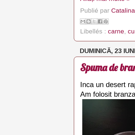
Publié par
Catalina
Libellés :
carne
,
cu
DUMINICĂ, 23 IUN
Spuma de branz
Inca un desert rap
Am folosit branza