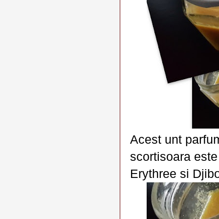
Acest unt parfu
scortisoara este 
Erythree si Djibo