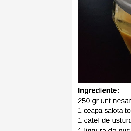
Ingrediente:
250 gr unt nesa
1 ceapa salota t
1 catel de usturo
1 lingura de pud