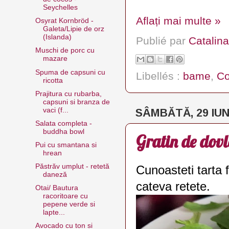
Seychelles
Aflați mai multe »
Osyrat Kornbröd -
Galeta/Lipie de orz
(Islanda)
Publié par
Catalina
Muschi de porc cu
mazare
Spuma de capsuni cu
Libellés :
bame
,
C
ricotta
Prajitura cu rubarba,
capsuni si branza de
vaci (f...
SÂMBĂTĂ, 29 IUN
Salata completa -
buddha bowl
Gratin de dovl
Pui cu smantana si
hrean
Păstrăv umplut - retetă
Cunoasteti tarta 
daneză
cateva retete.
Otai/ Bautura
racoritoare cu
pepene verde si
lapte...
Avocado cu ton si