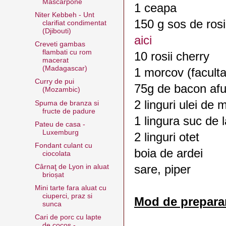
Mascarpone
1 ceapa
Niter Kebbeh - Unt
150 g sos de rosi
clarifiat condimentat
(Djibouti)
aici
Creveti gambas
flambati cu rom
10 rosii cherry
macerat
(Madagascar)
1 morcov (faculta
Curry de pui
75g de bacon afum
(Mozambic)
2 linguri ulei de 
Spuma de branza si
fructe de padure
1 lingura suc de 
Pateu de casa -
Luxemburg
2 linguri otet
Fondant culant cu
boia de ardei
ciocolata
sare, piper
Cârnaţ de Lyon in aluat
brioșat
Mini tarte fara aluat cu
ciuperci, praz si
Mod de prepara
sunca
Cari de porc cu lapte
de cocos -