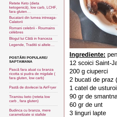
Retete Keto (dieta
ketogenică), low carb, LCHF,
fara gluten....
Bucatarii din lumea intreaga-
Calatorii
Romani celebrii - Roumains
célèbres
Blogul lui Cătă in franceza
Legende, Traditii si altele....
Ingrediente:
pent
POSTĂRI POPULARE/
12 scoici Saint-
SAPTAMANA
Pască fara aluat cu branza
200 g ciuperci
ricotta si pudra de migdale (
fara gluten, low carb)
2 bucati de praz 
1 catel de usturoi
Pastă de dovlecei la AirFryer
90 gr de smantn
Tiramisu keto (reteta low
carb , fara gluten)
60 gr de unt
Budinca cu branza, mere
3 linguri lapte
caramelizate si stafide