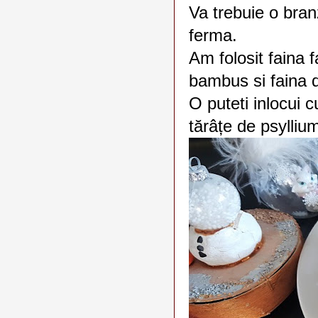
Va trebuie o bran
ferma.
Am folosit faina 
bambus si faina d
O puteti inlocui 
tărâțe de psylliu