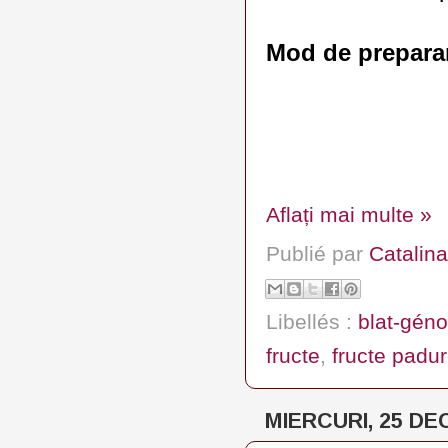
Mod de prepara
Aflați mai multe »
Publié par
Catalina
Libellés :
blat-géno
fructe
,
fructe padu
MIERCURI, 25 DE