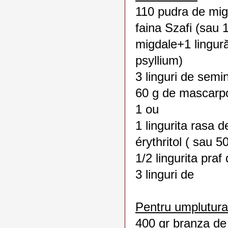
110 pudra de mig
faina Szafi (sau 
migdale+1 lingură
psyllium)
3 linguri de semin
60 g de mascarp
1 ou
1 lingurita rasa d
érythritol ( sau 5
1/2 lingurita praf
3 linguri de
Pentru umplutura
400 gr branza de