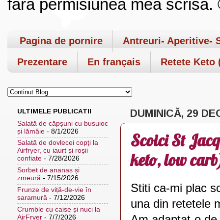
fara permisiunea mea scrisa. ©
Pagina de pornire
Antreuri- Aperitive- 
Prezentare
En français
Retete Keto (
ULTIMELE PUBLICATII
DUMINICĂ, 29 DE
Salată de căpșuni cu busuioc
și lămâie
- 8/1/2026
Scoici St Jacq
Salată de dovlecei copți la
Airfryer, cu iaurt și roșii
keto, low carb
confiate
- 7/28/2026
Sorbet de ananas și
zmeură
- 7/15/2026
Stiti ca-mi plac s
Frunze de viță-de-vie în
saramură
- 7/12/2026
una din retetele 
Crumble cu caise și nuci la
Am adaptat-o de d
AirFryer
- 7/7/2026