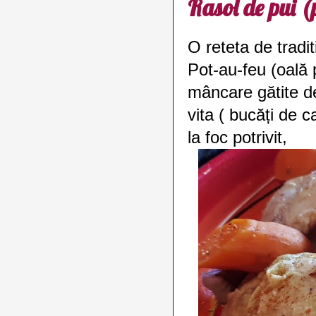
Rasol de pui (
O reteta de tradi
Pot-au-feu (oală 
mâncare gătite de
vita ( bucăți de 
la foc potrivit,