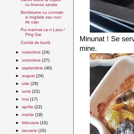
cu branza sarata
Bomboane cu curmale
si migdale sau nuci
de caju
Pui marinat ca-n Laos /
Ping Gai
Minunat ! Se serv
Ciorbă de burtă
mine.
►
noiembrie
(24)
►
octombrie
(27)
►
septembrie
(40)
►
august
(24)
►
iulie
(29)
►
iunie
(22)
►
mai
(17)
►
aprilie
(22)
►
martie
(18)
►
februarie
(15)
►
ianuarie
(15)