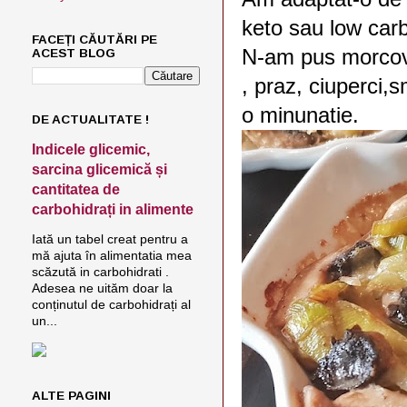
keto sau low carb
FACEȚI CĂUTĂRI PE
N-am pus morcovi,
ACEST BLOG
, praz, ciuperci,
o minunatie.
DE ACTUALITATE !
Indicele glicemic,
sarcina glicemică și
cantitatea de
carbohidrați in alimente
Iată un tabel creat pentru a
mă ajuta în alimentatia mea
scăzută in carbohidrati .
Adesea ne uităm doar la
conținutul de carbohidrați al
un...
ALTE PAGINI