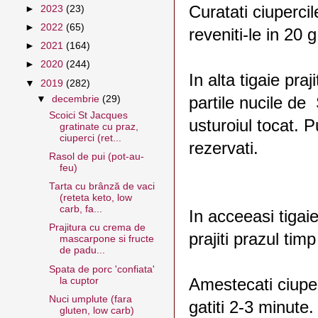
Curatati ciupercile 
►
2023
(23)
►
2022
(65)
reveniti-le in 20 
►
2021
(164)
►
2020
(244)
In alta tigaie praj
▼
2019
(282)
partile nucile de
▼
decembrie
(29)
Scoici St Jacques
usturoiul tocat. P
gratinate cu praz,
ciuperci (ret...
rezervati.
Rasol de pui (pot-au-
feu)
Tarta cu brânză de vaci
(reteta keto, low
carb, fa...
In acceeasi tigai
Prajitura cu crema de
prajiti prazul tim
mascarpone si fructe
de padu...
Spata de porc 'confiata'
la cuptor
Amestecati ciuper
Nuci umplute (fara
gatiti 2-3 minute.
gluten, low carb)