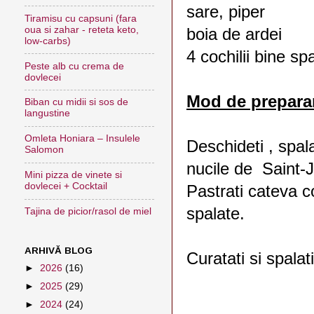
sare, piper
Tiramisu cu capsuni (fara
oua si zahar - reteta keto,
boia de ardei
low-carbs)
4 cochilii bine s
Peste alb cu crema de
dovlecei
Mod de prepara
Biban cu midii si sos de
langustine
Omleta Honiara – Insulele
Deschideti , spala
Salomon
nucile de Saint-
Mini pizza de vinete si
dovlecei + Cocktail
Pastrati cateva co
spalate.
Tajina de picior/rasol de miel
ARHIVĂ BLOG
Curatati si spalat
►
2026
(16)
►
2025
(29)
►
2024
(24)