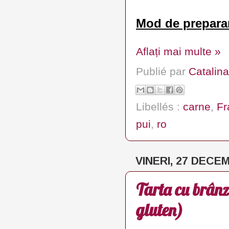
Mod de prepara
Aflați mai multe »
Publié par
Catalina
Libellés :
carne
,
Fr
pui
,
ro
VINERI, 27 DECE
Tarta cu brânz
gluten)