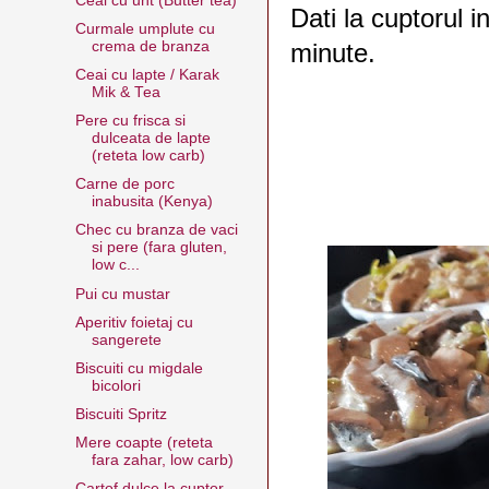
Ceai cu unt (Butter tea)
Dati la cuptorul i
Curmale umplute cu
crema de branza
minute.
Ceai cu lapte / Karak
Mik & Tea
Pere cu frisca si
dulceata de lapte
(reteta low carb)
Carne de porc
inabusita (Kenya)
Chec cu branza de vaci
si pere (fara gluten,
low c...
Pui cu mustar
Aperitiv foietaj cu
sangerete
Biscuiti cu migdale
bicolori
Biscuiti Spritz
Mere coapte (reteta
fara zahar, low carb)
Cartof dulce la cuptor