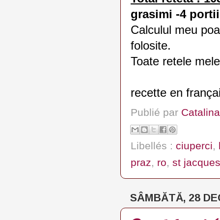
grasimi -4 portii
Calculul meu poat
folosite.
Toate retele mele
recette en frança
Publié par
Catalina
Libellés :
ciuperci
,
praz
,
ro
,
st jacque
SÂMBĂTĂ, 28 DE