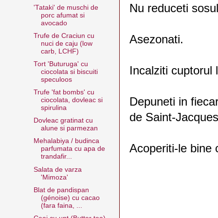
Nu reduceti sosul
'Tataki' de muschi de
porc afumat si
avocado
Trufe de Craciun cu
Asezonati.
nuci de caju (low
carb, LCHF)
Tort 'Buturuga' cu
Incalziti cuptorul
ciocolata si biscuiti
speculoos
Trufe 'fat bombs' cu
Depuneti in fieca
ciocolata, dovleac si
spirulina
de Saint-Jacques
Dovleac gratinat cu
alune si parmezan
Mehalabiya / budinca
Acoperiti-le bine 
parfumata cu apa de
trandafir...
Salata de varza
'Mimoza'
Blat de pandispan
(génoise) cu cacao
(fara faina, ...