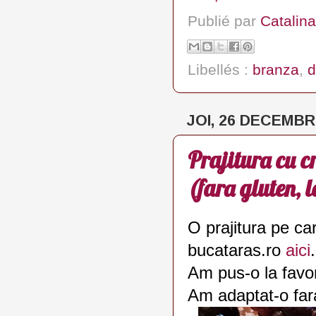
Publié par
Catalina
Libellés :
branza
,
d
JOI, 26 DECEMBR
Prajitura cu c
(fara gluten, 
O prajitura pe ca
bucataras.ro
aici
.
Am pus-o la favor
Am adaptat-o fara