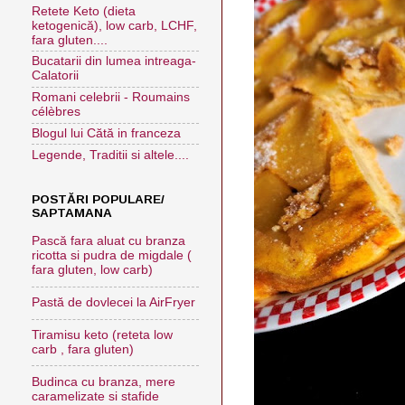
Retete Keto (dieta
ketogenică), low carb, LCHF,
fara gluten....
Bucatarii din lumea intreaga-
Calatorii
Romani celebrii - Roumains
célèbres
Blogul lui Cătă in franceza
Legende, Traditii si altele....
POSTĂRI POPULARE/
SAPTAMANA
Pască fara aluat cu branza
ricotta si pudra de migdale (
fara gluten, low carb)
Pastă de dovlecei la AirFryer
Tiramisu keto (reteta low
carb , fara gluten)
Budinca cu branza, mere
caramelizate si stafide