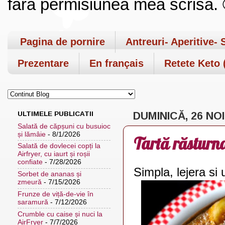
fara permisiunea mea scrisa. ©
Pagina de pornire
Antreuri- Aperitive- 
Prezentare
En français
Retete Keto (
ULTIMELE PUBLICATII
DUMINICĂ, 26 NO
Salată de căpșuni cu busuioc
și lămâie
- 8/1/2026
Tartă răsturna
Salată de dovlecei copți la
Airfryer, cu iaurt și roșii
confiate
- 7/28/2026
Simpla, lejera si 
Sorbet de ananas și
zmeură
- 7/15/2026
Frunze de viță-de-vie în
saramură
- 7/12/2026
Crumble cu caise și nuci la
AirFryer
- 7/7/2026