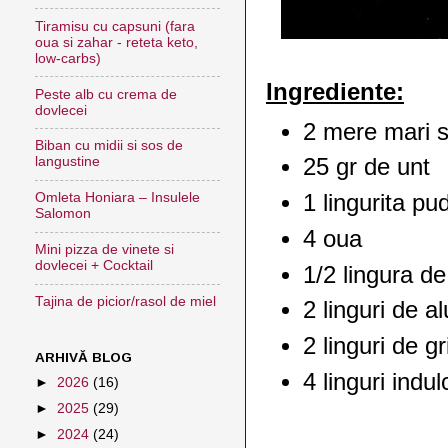
Tiramisu cu capsuni (fara
oua si zahar - reteta keto,
low-carbs)
Ingrediente:
Peste alb cu crema de
dovlecei
2 mere mari sa
Biban cu midii si sos de
langustine
25 gr de unt
1 lingurita pu
Omleta Honiara – Insulele
Salomon
4 oua
Mini pizza de vinete si
dovlecei + Cocktail
1/2 lingura de
Tajina de picior/rasol de miel
2 linguri de 
2 linguri de gr
ARHIVĂ BLOG
4 linguri indu
►
2026
(16)
►
2025
(29)
►
2024
(24)