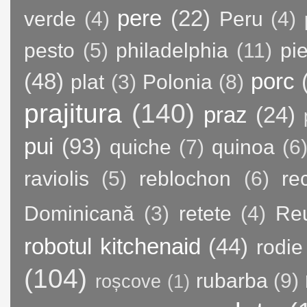
pere
(22)
verde
(4)
Peru
(4)
pesto
(5)
philadelphia
(11)
pie
(48)
porc
plat
(3)
Polonia
(8)
prajitura
(140)
praz
(24)
pui
(93)
quiche
(7)
quinoa
(6
raviolis
(5)
reblochon
(6)
re
Dominicană
(3)
retete
(4)
Re
robotul kitchenaid
(44)
rodie
(104)
rubarba
(9)
roșcove
(1)