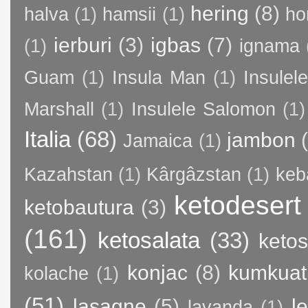
hering
(8)
halva
(1)
hamsii
(1)
ho
ierburi
(3)
igbas
(7)
(1)
ignama
Guam
(1)
Insula Man
(1)
Insule
Marshall
(1)
Insulele Salomon
(1)
Italia
(68)
jambon
Jamaica
(1)
Kazahstan
(1)
Kârgâzstan
(1)
keb
ketodesert
ketobautura
(3)
(161)
ketosalata
(33)
keto
konjac
(8)
kumkuat
kolache
(1)
(51)
lasagne
(5)
l
lavanda
(1)