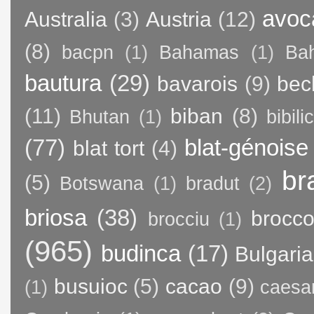
avoc
Australia
(3)
Austria
(12)
(8)
bacpn
(1)
Bahamas
(1)
Bah
bautura
(29)
bavarois
(9)
bec
(11)
biban
(8)
Bhutan
(1)
bibili
(77)
blat-génoise
blat tort
(4)
br
(5)
Botswana
(1)
bradut
(2)
briosa
(38)
brocco
brocciu
(1)
(965)
budinca
(17)
Bulgaria
busuioc
(5)
cacao
(9)
(1)
caesa