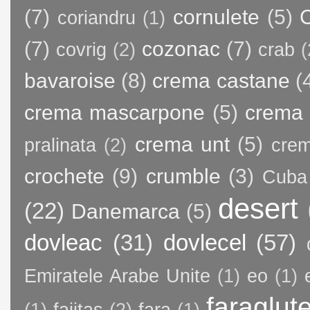
(7)
cornulete
(5)
C
coriandru
(1)
(7)
cozonac
(7)
covrig
(2)
crab
(
bavaroise
(8)
crema castane
(
crema mascarpone
(5)
crema 
crema unt
(5)
pralinata
(2)
crem
crochete
(9)
crumble
(3)
Cuba
desert
(22)
Danemarca
(5)
dovleac
(31)
dovlecel
(57)
Emiratele Arabe Unite
(1)
eo
(1)
faraglut