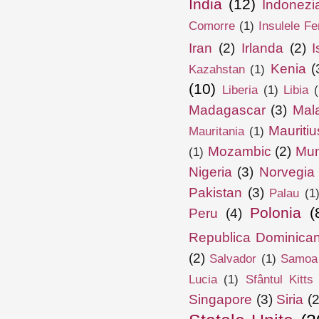
India
(12)
Indonezi
Comorre
(1)
Insulele Fe
Iran
(2)
Irlanda
(2)
I
Kenia
(
Kazahstan
(1)
(10)
Liberia
(1)
Libia
(
Madagascar
(3)
Mal
Mauritiu
Mauritania
(1)
Mozambic
(2)
Mun
(1)
Nigeria
(3)
Norvegia
Pakistan
(3)
Palau
(1
Polonia
(
Peru
(4)
Republica Dominica
(2)
Salvador
(1)
Samoa
Lucia
(1)
Sfântul Kitts
Singapore
(3)
Siria
(2