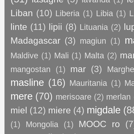
Liban
(10)
Liberia
(1)
Libia
(1)
L
linte
(11)
lipii
(8)
lu
Lituania
(2)
m
Madagascar
(3)
magiun
(1)
ma
Maldive
(1)
Mali
(1)
Malta
(2)
mar
(3)
mangostan
(1)
Margher
masline
(16)
Mauritania
(1)
Ma
mere
(70)
merisoare
(2)
merlan
migdale
(8
miel
(12)
miere
(4)
MOOC ro
(7
(1)
Mongolia
(1)