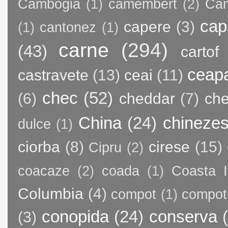
Cambogia
(1)
camembert
(2)
Ca
cap
capere
(3)
(1)
cantonez
(1)
carne
(294)
(43)
cartof
ceap
castravete
(13)
ceai
(11)
chec
(52)
(6)
cheddar
(7)
ch
China
(24)
chineze
dulce
(1)
ciorba
(8)
cirese
(15)
Cipru
(2)
coacaze
(2)
coada
(1)
Coasta I
Columbia
(4)
compot
(1)
compot
conopida
(24)
conserva
(3)