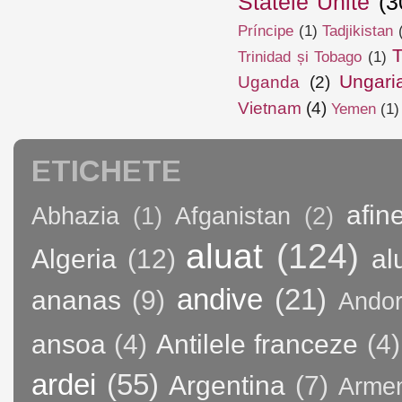
Statele Unite
(3
Príncipe
(1)
Tadjikistan
T
Trinidad și Tobago
(1)
Ungari
Uganda
(2)
Vietnam
(4)
Yemen
(1)
ETICHETE
afin
Abhazia
(1)
Afganistan
(2)
aluat
(124)
Algeria
(12)
al
andive
(21)
ananas
(9)
Andor
ansoa
(4)
Antilele franceze
(4)
ardei
(55)
Argentina
(7)
Arme