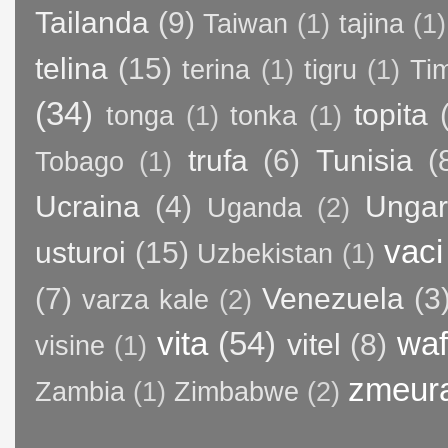
Tailanda
(9)
Taiwan
(1)
tajina
(1)
telina
(15)
terina
(1)
tigru
(1)
Ti
(34)
topita
tonga
(1)
tonka
(1)
trufa
(6)
Tunisia
(
Tobago
(1)
Ucraina
(4)
Ungar
Uganda
(2)
vaci
usturoi
(15)
Uzbekistan
(1)
(7)
Venezuela
(3
varza kale
(2)
vita
(54)
waf
vitel
(8)
visine
(1)
zmeur
Zambia
(1)
Zimbabwe
(2)