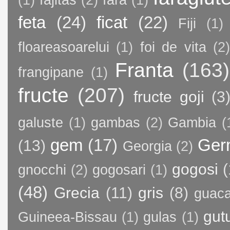
(1)
fajitas
(2)
fara
(1)
feta
(24)
ficat
(22)
Fiji
(1)
floareasoarelui
(1)
foi de vita
(2)
Franta
(163)
frangipane
(1)
fructe
(207)
fructe goji
(3
galuste
(1)
gambas
(2)
Gambia
(
gem
(17)
Ger
(13)
Georgia
(2)
gogosi
(
gnocchi
(2)
gogosari
(1)
(48)
Grecia
(11)
gris
(8)
guac
gut
Guineea-Bissau
(1)
gulas
(1)