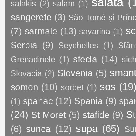
salata
(
salakis
(2)
salam
(1)
sangerete
(3)
São Tomé și Prínc
sc
(7)
sarmale
(13)
savarina
(1)
Serbia
(9)
Seychelles
(1)
Sfân
sfecla
(14)
Grenadinele
(1)
sic
sman
Slovenia
(5)
Slovacia
(2)
sos
(19
somon
(10)
sorbet
(1)
spanac
(12)
Spania
(9)
spa
(1)
(24)
St
St Moret
(5)
stafide
(9)
supa
(65)
(6)
sunca
(12)
Su