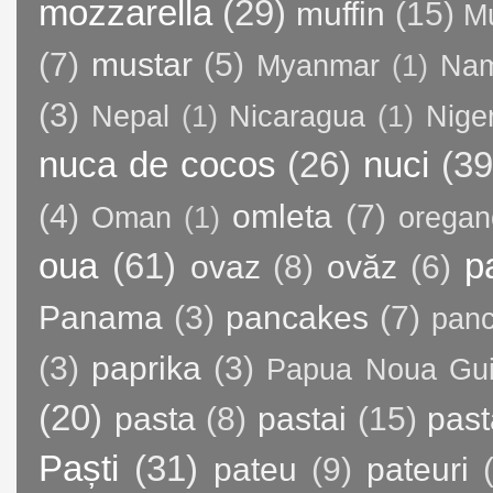
mozzarella
(29)
muffin
(15)
M
(7)
mustar
(5)
Myanmar
(1)
Nam
(3)
Nepal
(1)
Nicaragua
(1)
Nige
nuca de cocos
(26)
nuci
(39
(4)
omleta
(7)
Oman
(1)
oregan
oua
(61)
p
ovaz
(8)
ovăz
(6)
Panama
(3)
pancakes
(7)
panc
(3)
paprika
(3)
Papua Noua Gu
(20)
pasta
(8)
pastai
(15)
past
Paști
(31)
pateu
(9)
pateuri