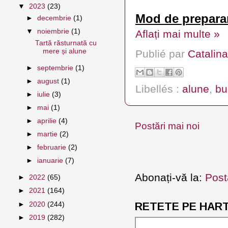
▼
2023
(23)
Mod de prepara
►
decembrie
(1)
▼
noiembrie
(1)
Aflați mai multe »
Tartă răsturnată cu
mere și alune
Publié par
Catalina
►
septembrie
(1)
►
august
(1)
Libellés :
alune
,
bu
►
iulie
(3)
►
mai
(1)
►
aprilie
(4)
Postări mai noi
►
martie
(2)
►
februarie
(2)
►
ianuarie
(7)
Abonați-vă la:
Post
►
2022
(65)
►
2021
(164)
►
2020
(244)
RETETE PE HARTA
►
2019
(282)