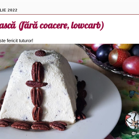
LIE 2022
ască (fără coacere, lowcarb)
te fericit tuturor!