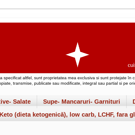
-a specificat altfel, sunt proprietatea mea exclusiva si sunt protejate î
copiate, transmise, publicate sau modificate, integral sau partial si pe o
tive- Salate
Supe- Mancaruri- Garnituri
Keto (dieta ketogenică), low carb, LCHF, fara gl