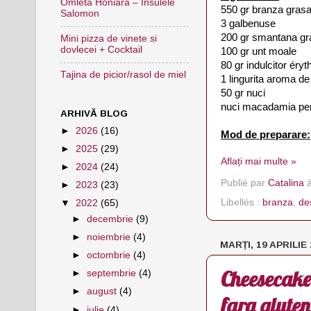
Omleta Honiara – Insulele
550 gr branza gras
Salomon
3 galbenuse
200 gr smantana g
Mini pizza de vinete si
dovlecei + Cocktail
100 gr unt moale
80 gr indulcitor éryt
Tajina de picior/rasol de miel
1 lingurita aroma de 
50 gr nuci
nuci macadamia pen
ARHIVĂ BLOG
►
2026
(16)
Mod de preparare:
►
2025
(29)
Aflați mai multe »
►
2024
(24)
Publié par
Catalina
►
2023
(23)
Libellés :
branza
,
de
▼
2022
(65)
►
decembrie
(9)
►
noiembrie
(4)
MARȚI, 19 APRILIE
►
octombrie
(4)
Cheesecake 
►
septembrie
(4)
►
august
(4)
fara gluten
►
iulie
(4)