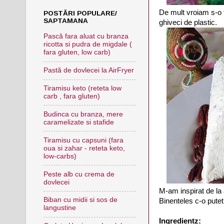
De mult vroiam s-o f
POSTĂRI POPULARE/
SAPTAMANA
ghiveci de plastic.
Pască fara aluat cu branza
ricotta si pudra de migdale (
fara gluten, low carb)
Pastă de dovlecei la AirFryer
Tiramisu keto (reteta low
carb , fara gluten)
Budinca cu branza, mere
caramelizate si stafide
Tiramisu cu capsuni (fara
oua si zahar - reteta keto,
low-carbs)
Peste alb cu crema de
dovlecei
M-am inspirat de l
Biban cu midii si sos de
Binenteles c-o putet
langustine
Ingredientz: