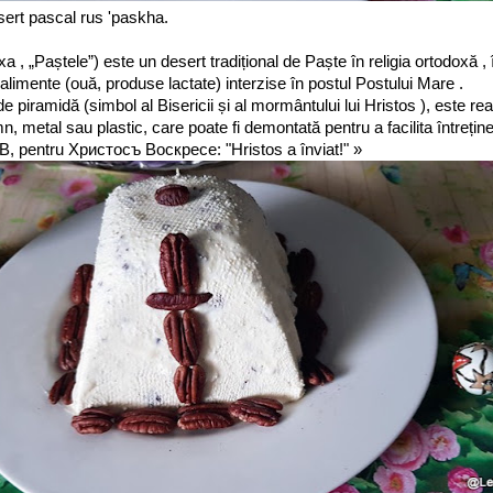
sert pascal rus 'paskha.
а , „Paștele”) este un desert tradițional de Paște în religia ortodoxă , 
limente (ouă, produse lactate) interzise în postul Postului Mare .
e piramidă (simbol al Bisericii și al mormântului lui Hristos ), este rea
emn, metal sau plastic, care poate fi demontată pentru a facilita întreț
ХВ, pentru Христосъ Воскресе: "Hristos a înviat!" »