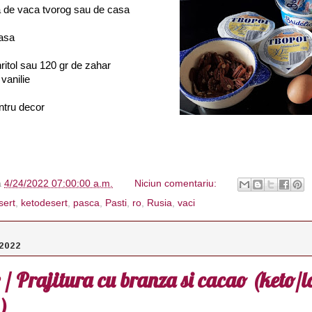
a de vaca tvorog sau de casa
rasa
hritol sau 120 gr de zahar
vanilie
tru decor
à
4/24/2022 07:00:00 a.m.
Niciun comentariu:
sert
,
ketodesert
,
pasca
,
Pasti
,
ro
,
Rusia
,
vaci
 2022
/ Prajitura cu branza si cacao (keto/l
)