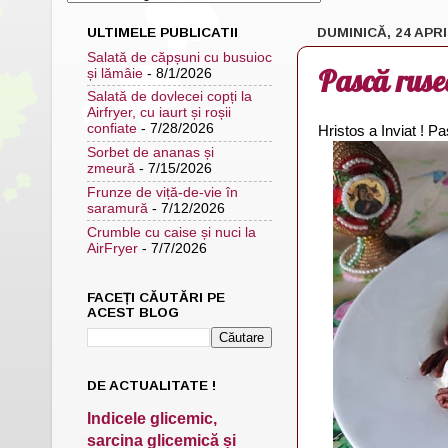
ULTIMELE PUBLICATII
DUMINICĂ, 24 APRI
Salată de căpșuni cu busuioc
Pască ruse
și lămâie
- 8/1/2026
Salată de dovlecei copți la
Airfryer, cu iaurt și roșii
confiate
- 7/28/2026
Hristos a Inviat ! Pas
Sorbet de ananas și
zmeură
- 7/15/2026
Frunze de viță-de-vie în
saramură
- 7/12/2026
Crumble cu caise și nuci la
AirFryer
- 7/7/2026
FACEȚI CĂUTĂRI PE
ACEST BLOG
DE ACTUALITATE !
Indicele glicemic,
sarcina glicemică și