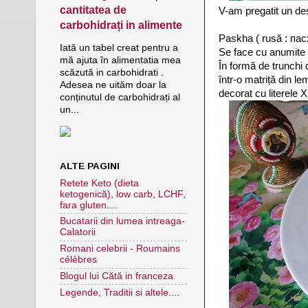
cantitatea de
V-am pregatit un de
carbohidrați in alimente
Paskha ( rusă : пасх
Iată un tabel creat pentru a
Se face cu anumite a
mă ajuta în alimentatia mea
În formă de trunchi d
scăzută in carbohidrati .
într-o matriță din l
Adesea ne uităm doar la
decorat cu literele 
conținutul de carbohidrați al
un...
ALTE PAGINI
Retete Keto (dieta
ketogenică), low carb, LCHF,
fara gluten....
Bucatarii din lumea intreaga-
Calatorii
Romani celebrii - Roumains
célèbres
Blogul lui Cătă in franceza
Legende, Traditii si altele....