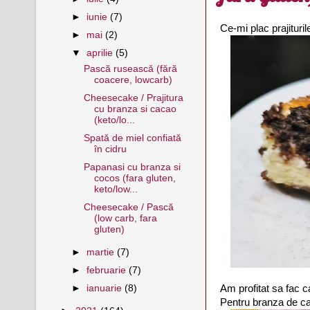
►
iunie
(7)
Ce-mi plac prajituri
►
mai
(2)
▼
aprilie
(5)
Pască rusească (fără
coacere, lowcarb)
Cheesecake / Prajitura
cu branza si cacao
(keto/lo...
Spată de miel confiată
în cidru
Papanasi cu branza si
cocos (fara gluten,
keto/low...
Cheesecake / Pască
(low carb, fara
gluten)
►
martie
(7)
►
februarie
(7)
Am profitat sa fac 
►
ianuarie
(8)
Pentru branza de ca