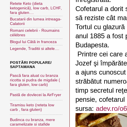
Retete Keto (dieta
Cofetarul a dorit 
ketogenică), low carb, LCHF,
fara gluten....
să reziste cât ma
Bucatarii din lumea intreaga-
Calatorii
Tortul cu glazură
Romani celebrii - Roumains
anul 1885 a fost 
célèbres
Blogul lui Cătă in franceza
Budapesta.
Legende, Traditii si altele....
Printre cei care 
Jozef şi împărăte
POSTĂRI POPULARE/
SAPTAMANA
a ajuns cunoscut
Pască fara aluat cu branza
străbătut numeroa
ricotta si pudra de migdale (
fara gluten, low carb)
timp secretul reţe
Pastă de dovlecei la AirFryer
pensie, cofetarul 
Tiramisu keto (reteta low
sursa:
adev.ro/o
carb , fara gluten)
Budinca cu branza, mere
caramelizate si stafide