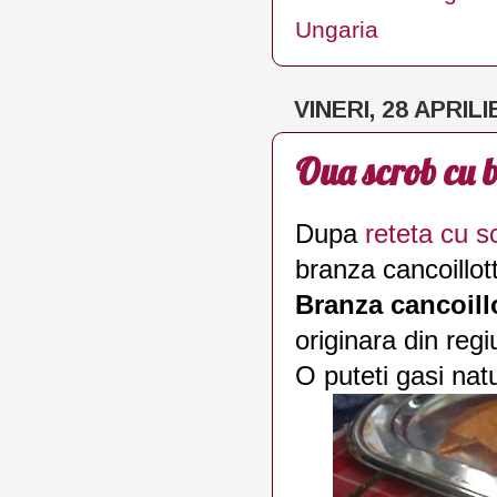
Ungaria
VINERI, 28 APRILI
Oua scrob cu b
Dupa
reteta cu s
branza cancoillot
Branza cancoill
originara din re
O puteti gasi nat