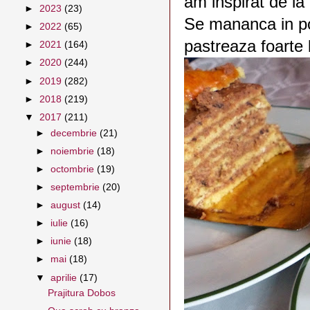
am inspirat de la
►
2023
(23)
Se mananca in por
►
2022
(65)
pastreaza foarte b
►
2021
(164)
►
2020
(244)
►
2019
(282)
►
2018
(219)
▼
2017
(211)
►
decembrie
(21)
►
noiembrie
(18)
►
octombrie
(19)
►
septembrie
(20)
►
august
(14)
►
iulie
(16)
►
iunie
(18)
►
mai
(18)
▼
aprilie
(17)
Prajitura Dobos