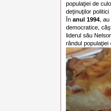
populaţiei de culo
deţinuţilor politici
În
anul 1994
, au
democratice, câşt
liderul său Nelso
rândul populaţiei 