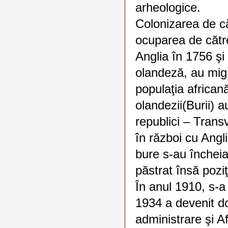
arheologice.
Colonizarea de că
ocuparea de cătr
Anglia în 1756 şi 
olandeză, au migr
populaţia african
olandezii(Burii) a
republici – Trans
în război cu Angli
bure s-au încheiat
păstrat însă poziţ
În anul 1910, s-a
1934 a devenit d
administrare şi A