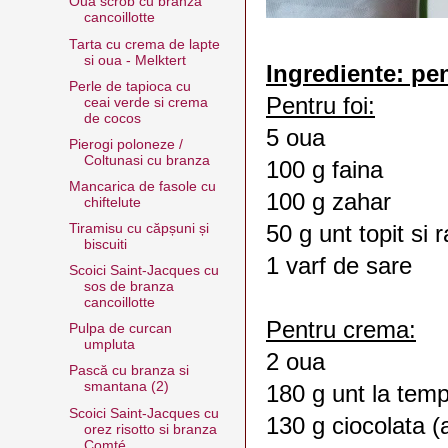
Oua scrob cu branza
cancoillotte
Tarta cu crema de lapte
si oua - Melktert
Ingrediente: pe
Perle de tapioca cu
Pentru foi:
ceai verde si crema
de cocos
5 oua
Pierogi poloneze /
Coltunasi cu branza
100 g faina
Mancarica de fasole cu
100 g zahar
chiftelute
50 g unt topit si r
Tiramisu cu căpșuni și
biscuiti
1 varf de sare
Scoici Saint-Jacques cu
sos de branza
cancoillotte
Pentru crema:
Pulpa de curcan
umpluta
2 oua
Pască cu branza si
smantana (2)
180 g unt la tem
Scoici Saint-Jacques cu
130 g ciocolata 
orez risotto si branza
Comté