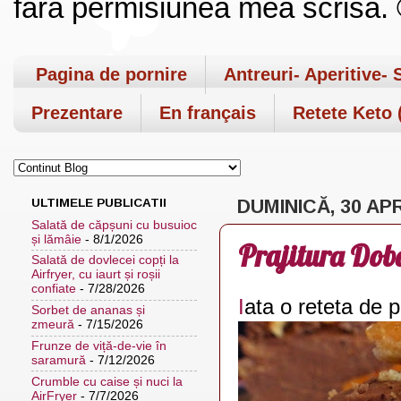
fara permisiunea mea scrisa. ©
Pagina de pornire
Antreuri- Aperitive- 
Prezentare
En français
Retete Keto (
ULTIMELE PUBLICATII
DUMINICĂ, 30 APR
Salată de căpșuni cu busuioc
și lămâie
- 8/1/2026
Prajitura Dob
Salată de dovlecei copți la
Airfryer, cu iaurt și roșii
confiate
- 7/28/2026
I
ata o reteta de p
Sorbet de ananas și
zmeură
- 7/15/2026
Frunze de viță-de-vie în
saramură
- 7/12/2026
Crumble cu caise și nuci la
AirFryer
- 7/7/2026