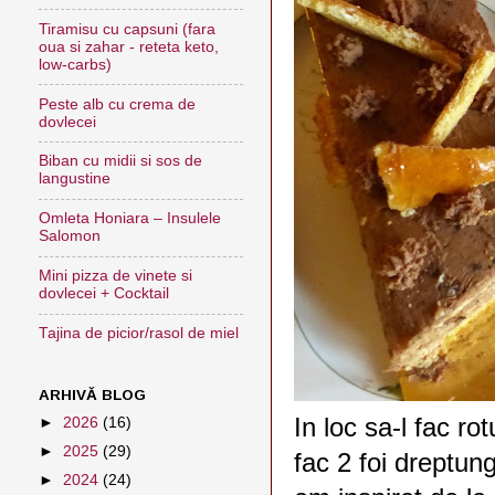
Tiramisu cu capsuni (fara
oua si zahar - reteta keto,
low-carbs)
Peste alb cu crema de
dovlecei
Biban cu midii si sos de
langustine
Omleta Honiara – Insulele
Salomon
Mini pizza de vinete si
dovlecei + Cocktail
Tajina de picior/rasol de miel
ARHIVĂ BLOG
In loc sa-l fac ro
►
2026
(16)
►
2025
(29)
fac 2 foi dreptung
►
2024
(24)