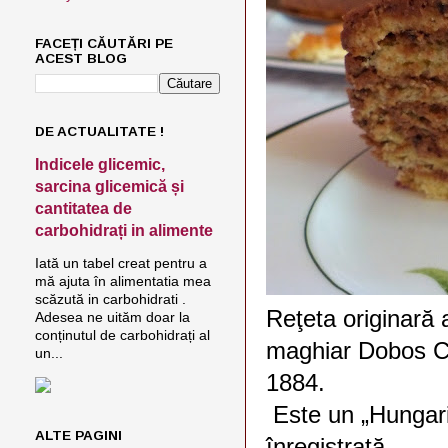
FACEȚI CĂUTĂRI PE
ACEST BLOG
DE ACTUALITATE !
Indicele glicemic,
sarcina glicemică și
cantitatea de
carbohidrați in alimente
Iată un tabel creat pentru a
mă ajuta în alimentatia mea
scăzută in carbohidrati .
Reţeta originară 
Adesea ne uităm doar la
conținutul de carbohidrați al
maghiar Dobos C.
un...
1884.
Este un „Hungari
ALTE PAGINI
înregistrată.