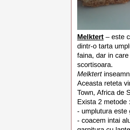
Melktert
– este c
dintr-o tarta ump
faina, dar in car
scortisoara.
Melktert
inseam
Aceasta reteta vi
Town, Africa de S
Exista 2 metode 
- umplutura este g
- coacem intai al
garnitura cu lapt