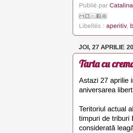
Publié par
Catalina
Libellés :
aperitiv
,
JOI, 27 APRILIE 2
Tarta cu crema
Astazi 27 aprilie 
aniversarea libert
Teritoriul actual 
timpuri de tribur
considerată leagăn