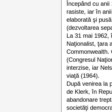
Începând cu anii 
rasiste, iar în an
elaborată şi pusă
(dezvoltarea sepa
La 31 mai 1962, 
Naţionalist, ţara 
Commonwealth. Org
(Congresul Naţion
interzise, iar Nel
viaţă (1964).
După venirea la p
de Klerk, în Rep
abandonare trepta
societăţi democrat