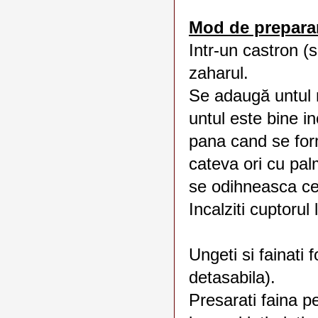
Mod de prepara
Intr-un castron (s
zaharul.
Se adaugă untul 
untul este bine i
pana cand se for
cateva ori cu palm
se odihneasca cel
Incalziti cuptorul
Ungeti si fainati 
detasabila).
Presarati faina p