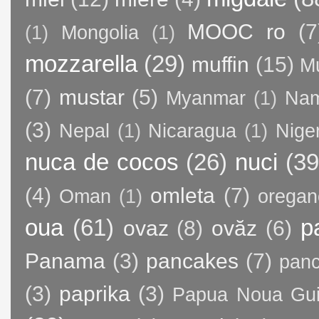
MOOC ro
(7
(1)
Mongolia
(1)
mozzarella
(29)
muffin
(15)
M
(7)
mustar
(5)
Myanmar
(1)
Nam
(3)
Nepal
(1)
Nicaragua
(1)
Nige
nuca de cocos
(26)
nuci
(39
(4)
omleta
(7)
Oman
(1)
oregan
oua
(61)
p
ovaz
(8)
ovăz
(6)
Panama
(3)
pancakes
(7)
panc
(3)
paprika
(3)
Papua Noua Gu