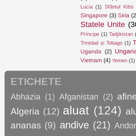
Lucia
(1)
Sfântul Kitts
Singapore
(3)
Siria
(2
Statele Unite
(3
Príncipe
(1)
Tadjikistan
T
Trinidad și Tobago
(1)
Ungari
Uganda
(2)
Vietnam
(4)
Yemen
(1)
ETICHETE
afin
Abhazia
(1)
Afganistan
(2)
aluat
(124)
Algeria
(12)
al
andive
(21)
ananas
(9)
Andor