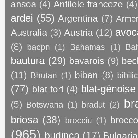
ansoa
(4)
Antilele franceze
(4)
ardei
(55)
Argentina
(7)
Arme
avoc
Australia
(3)
Austria
(12)
(8)
bacpn
(1)
Bahamas
(1)
Bah
bautura
(29)
bavarois
(9)
bec
(11)
biban
(8)
Bhutan
(1)
bibili
(77)
blat-génoise
blat tort
(4)
br
(5)
Botswana
(1)
bradut
(2)
briosa
(38)
brocco
brocciu
(1)
(965)
budinca
(17)
Bulgaria