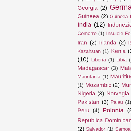
Germa
Georgia
(2)
Guineea
(2)
Guineea E
India
(12)
Indonezi
Comorre
(1)
Insulele Fe
Iran
(2)
Irlanda
(2)
I
Kenia
(
Kazahstan
(1)
(10)
Liberia
(1)
Libia
(
Madagascar
(3)
Mal
Mauritiu
Mauritania
(1)
Mozambic
(2)
Mun
(1)
Nigeria
(3)
Norvegia
Pakistan
(3)
Palau
(1
Polonia
(
Peru
(4)
Republica Dominica
(2)
Salvador
(1)
Samoa