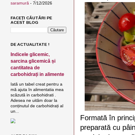
saramură
- 7/12/2026
FACEȚI CĂUTĂRI PE
ACEST BLOG
DE ACTUALITATE !
Indicele glicemic,
sarcina glicemică și
cantitatea de
carbohidrați in alimente
Iată un tabel creat pentru a
mă ajuta în alimentatia mea
scăzută in carbohidrati .
Adesea ne uităm doar la
conținutul de carbohidrați al
un...
Formată în princi
preparată cu pâin