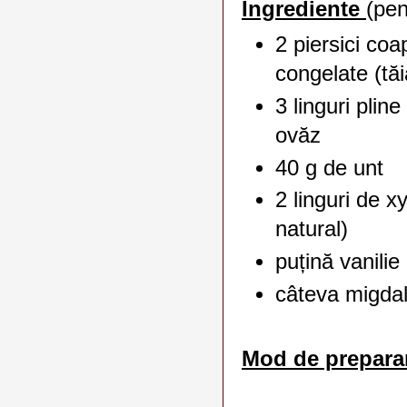
Ingrediente
(pen
2 piersici coa
congelate (tăia
3 linguri pline
ovăz
40 g de unt
2 linguri de xy
natural)
puțină vanilie
câteva migdal
Mod de prepara