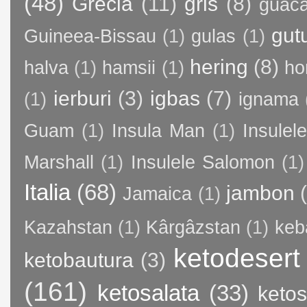
(48)
Grecia
(11)
gris
(8)
guac
gut
Guineea-Bissau
(1)
gulas
(1)
hering
(8)
halva
(1)
hamsii
(1)
ho
ierburi
(3)
igbas
(7)
(1)
ignama
Guam
(1)
Insula Man
(1)
Insule
Marshall
(1)
Insulele Salomon
(1)
Italia
(68)
jambon
Jamaica
(1)
Kazahstan
(1)
Kârgâzstan
(1)
keb
ketodesert
ketobautura
(3)
(161)
ketosalata
(33)
keto