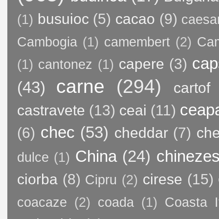
busuioc
(5)
cacao
(9)
(1)
caesa
Cambogia
(1)
camembert
(2)
Ca
cap
capere
(3)
(1)
cantonez
(1)
carne
(294)
(43)
cartof
ceap
castravete
(13)
ceai
(11)
chec
(53)
(6)
cheddar
(7)
ch
China
(24)
chineze
dulce
(1)
ciorba
(8)
cirese
(15)
Cipru
(2)
coacaze
(2)
coada
(1)
Coasta I