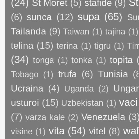
(24)
St
St Moret
(5)
stafide
(9)
supa
(65)
(6)
sunca
(12)
Su
Tailanda
(9)
Taiwan
(1)
tajina
(1)
telina
(15)
terina
(1)
tigru
(1)
Ti
(34)
topita
tonga
(1)
tonka
(1)
trufa
(6)
Tunisia
(
Tobago
(1)
Ucraina
(4)
Ungar
Uganda
(2)
vaci
usturoi
(15)
Uzbekistan
(1)
(7)
Venezuela
(3
varza kale
(2)
vita
(54)
waf
vitel
(8)
visine
(1)