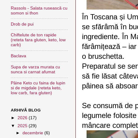
Rassols - Salata rusească cu
somon si thon
În Toscana și Umb
Drob de pui
se sfărâmă în buc
ingrediente. În M
Chiftelute de ton rapide
(reteta fara gluten, keto, low
fărâmițează – iar
carb)
o bruschetta.
Baclava
Preparatul se ser
Supa de varza murata cu
sunca si carnat afumat
să fie lăsat câtev
Pâine Keto cu faina de lupin
pâinea să absoarb
si de migdale (reteta keto,
low carb, fara gluten)
Se consumă de pr
ARHIVĂ BLOG
legumele folosite
►
2026
(17)
mâncare complet,
▼
2025
(29)
►
decembrie
(6)