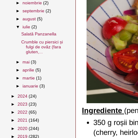
►
noiembrie
(2)
►
septembrie
(2)
►
august
(5)
▼
iulie
(2)
Salată Panzanella
Crumble cu piersici și
fulgi de ovăz (fara
gluten,...
►
mai
(3)
►
aprilie
(5)
►
martie
(1)
►
ianuarie
(3)
►
2024
(24)
►
2023
(23)
Ingrediente
(pen
►
2022
(65)
►
2021
(164)
350 g roșii bi
►
2020
(244)
(cherry, heirl
►
2019
(282)