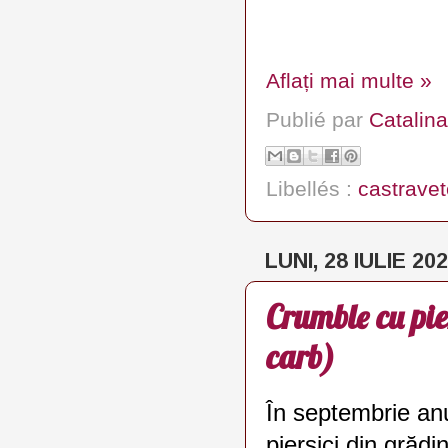
Aflați mai multe »
Publié par
Catalina
Libellés :
castravet
LUNI, 28 IULIE 20
Crumble cu pier
carb)
În septembrie anu
piersici din grădi