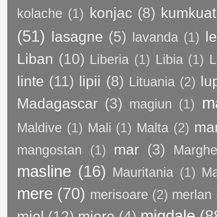
konjac
(8)
kumkuat
kolache
(1)
(51)
lasagne
(5)
l
lavanda
(1)
Liban
(10)
Liberia
(1)
Libia
(1)
L
linte
(11)
lipii
(8)
lu
Lituania
(2)
m
Madagascar
(3)
magiun
(1)
ma
Maldive
(1)
Mali
(1)
Malta
(2)
mar
(3)
mangostan
(1)
Margher
masline
(16)
Mauritania
(1)
Ma
mere
(70)
merisoare
(2)
merlan
migdale
(8
miel
(12)
miere
(4)