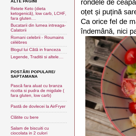
rondele de ceapă 
ALTE PAGINI
Retete Keto (dieta
oțet și puțină sar
ketogenică), low carb, LCHF,
fara gluten....
Ca orice fel de m
Bucatarii din lumea intreaga-
îndemână, nici pa
Calatorii
Romani celebrii - Roumains
célèbres
Blogul lui Cătă in franceza
Legende, Traditii si altele....
POSTĂRI POPULARE/
SAPTAMANA
Pască fara aluat cu branza
ricotta si pudra de migdale (
fara gluten, low carb)
Pastă de dovlecei la AirFryer
Clătite cu bere
Salam de biscuiti cu
ciocolata in 2 culori