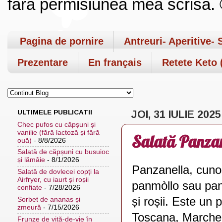
fara permisiunea mea scrisa. ©
Pagina de pornire
Antreuri- Aperitive- 
Prezentare
En français
Retete Keto (
ULTIMELE PUBLICATII
JOI, 31 IULIE 2025
Chec pufos cu căpșuni și
vanilie (fără lactoză și fără
Salată Panza
ouă)
- 8/8/2026
Salată de căpșuni cu busuioc
și lămâie
- 8/1/2026
Panzanella, cuno
Salată de dovlecei copți la
Airfryer, cu iaurt și roșii
panmòllo sau pan
confiate
- 7/28/2026
și roșii. Este un p
Sorbet de ananas și
zmeură
- 7/15/2026
Toscana, Marche,
Frunze de viță-de-vie în