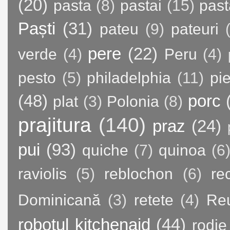
(20)
pasta
(8)
pastai
(15)
past
Paști
(31)
pateu
(9)
pateuri
pere
(22)
verde
(4)
Peru
(4)
pesto
(5)
philadelphia
(11)
pie
(48)
porc
plat
(3)
Polonia
(8)
prajitura
(140)
praz
(24)
pui
(93)
quiche
(7)
quinoa
(6
raviolis
(5)
reblochon
(6)
re
Dominicană
(3)
retete
(4)
Re
robotul kitchenaid
(44)
rodie