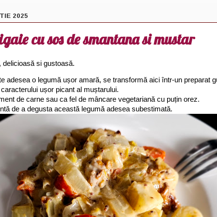
TIE 2025
igaie cu sos de smantana si mustar
, delicioasă si gustoasă.
te adesea o legumă ușor amară, se transformă aici într-un preparat g
 caracterului ușor picant al muștarului.
ent de carne sau ca fel de mâncare vegetariană cu puțin orez.
entă de a degusta această legumă adesea subestimată.