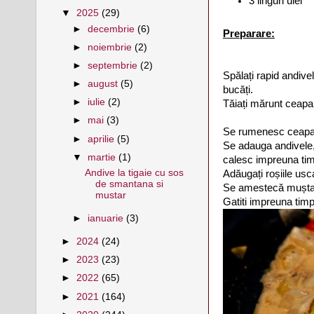
3 linguri ulei
▼
2025
(29)
►
decembrie
(6)
Preparare:
►
noiembrie
(2)
►
septembrie
(2)
Spălați rapid andivel
►
august
(5)
bucăți.
►
iulie
(2)
Tăiați mărunt ceapa 
►
mai
(3)
Se rumenesc ceapa si
►
aprilie
(5)
Se adauga andivele, 
▼
martie
(1)
calesc impreuna ti
Andive la tigaie cu sos
Adăugați roșiile usc
de smantana si
Se amestecă muștar
mustar
Gatiti impreuna tim
►
ianuarie
(3)
►
2024
(24)
►
2023
(23)
►
2022
(65)
►
2021
(164)