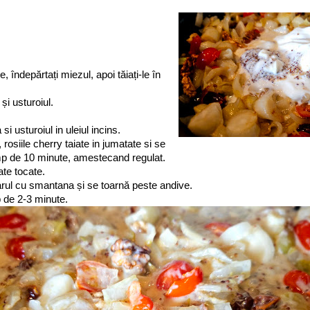
e, îndepărtați miezul, apoi tăiați-le în
și usturoiul.
 usturoiul in uleiul incins.
rosiile cherry taiate in jumatate si se
mp de 10 minute, amestecand regulat.
ate tocate.
ul cu smantana și se toarnă peste andive.
p de 2-3 minute.