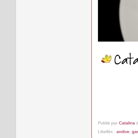
Publié par
Catalina
Libellés :
andive
,
gar