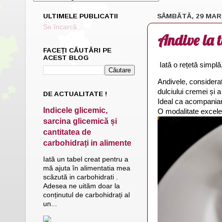
ULTIMELE PUBLICATII
SÂMBĂTĂ, 29 MAR
Se încarcă...
Andive la t
FACEȚI CĂUTĂRI PE
ACEST BLOG
Iată o rețetă simplă
Andivele, considera
dulciului cremei și a
DE ACTUALITATE !
Ideal ca acompaniam
Indicele glicemic,
O modalitate excel
sarcina glicemică și
cantitatea de
carbohidrați in alimente
Iată un tabel creat pentru a
mă ajuta în alimentatia mea
scăzută in carbohidrati .
Adesea ne uităm doar la
conținutul de carbohidrați al
un...