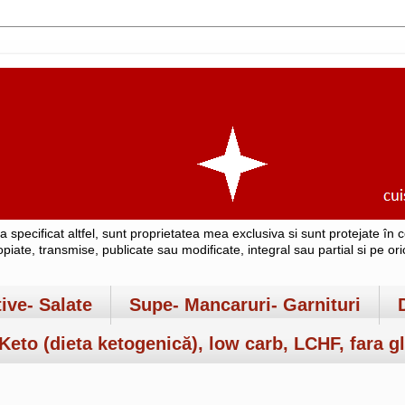
-a specificat altfel, sunt proprietatea mea exclusiva si sunt protejate î
copiate, transmise, publicate sau modificate, integral sau partial si pe o
tive- Salate
Supe- Mancaruri- Garnituri
Keto (dieta ketogenică), low carb, LCHF, fara gl