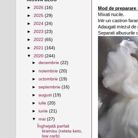
►
2026
(16)
Mod de preparare 
Mixati nucile.
►
2025
(29)
Intr-un castron faram
►
2024
(24)
Adaugati miezul de n
►
2023
(23)
Separati albusurile 
►
2022
(65)
►
2021
(164)
▼
2020
(244)
►
decembrie
(22)
►
noiembrie
(20)
►
octombrie
(19)
►
septembrie
(16)
►
august
(19)
►
iulie
(20)
►
iunie
(21)
▼
mai
(27)
Îngheţată parfait
tiramisu (reteta keto,
low carb)