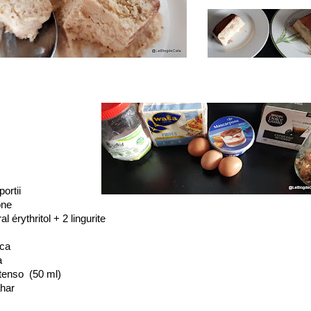
- 8 portii
one
al érythritol + 2 lingurite
uca
a
tenso (50 ml)
ahar