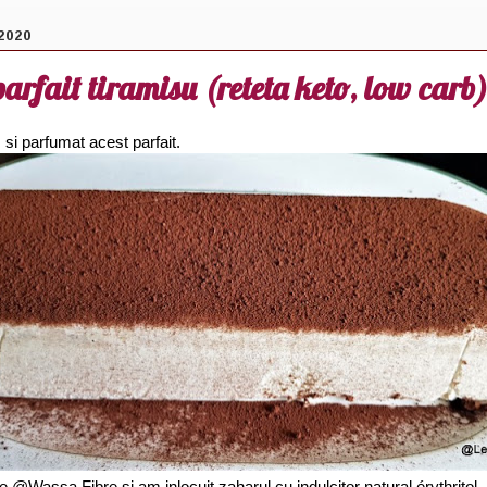
2020
arfait tiramisu (reteta keto, low carb
 si parfumat acest parfait.
ne @Wassa Fibre si am inlocuit zaharul cu indulcitor natural érythritol.