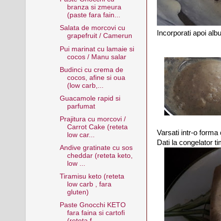
branza si zmeura
(paste fara fain...
Salata de morcovi cu
Incorporati apoi alb
grapefruit / Camerun
Pui marinat cu lamaie si
cocos / Manu salar
Budinci cu crema de
cocos, afine si oua
(low carb,...
Guacamole rapid si
parfumat
Prajitura cu morcovi /
Carrot Cake (reteta
Varsati intr-o forma
low car...
Dati la congelator t
Andive gratinate cu sos
cheddar (reteta keto,
low ...
Tiramisu keto (reteta
low carb , fara
gluten)
Paste Gnocchi KETO
fara faina si cartofi
(reteta f...