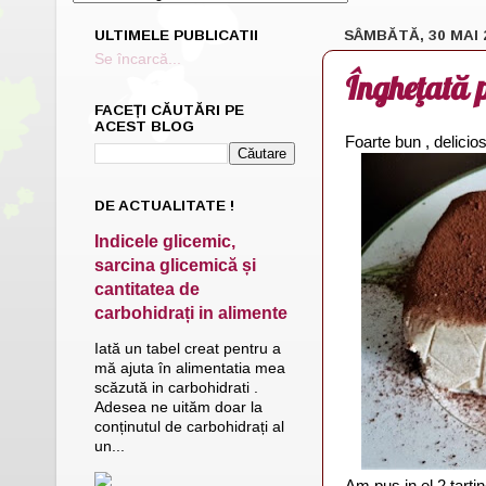
ULTIMELE PUBLICATII
SÂMBĂTĂ, 30 MAI 
Se încarcă...
Îngheţată p
FACEȚI CĂUTĂRI PE
ACEST BLOG
Foarte bun , delicios
DE ACTUALITATE !
Indicele glicemic,
sarcina glicemică și
cantitatea de
carbohidrați in alimente
Iată un tabel creat pentru a
mă ajuta în alimentatia mea
scăzută in carbohidrati .
Adesea ne uităm doar la
conținutul de carbohidrați al
un...
Am pus in el 2 tarti