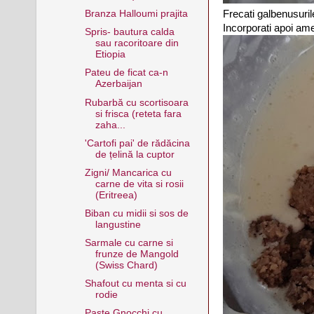
Frecati galbenusuri
Branza Halloumi prajita
Incorporati apoi ame
Spris- bautura calda
sau racoritoare din
Etiopia
Pateu de ficat ca-n
Azerbaijan
Rubarbă cu scortisoara
si frisca (reteta fara
zaha...
'Cartofi pai' de rădăcina
de țelină la cuptor
Zigni/ Mancarica cu
carne de vita si rosii
(Eritreea)
Biban cu midii si sos de
langustine
Sarmale cu carne si
frunze de Mangold
(Swiss Chard)
Shafout cu menta si cu
rodie
Paste Gnocchi cu