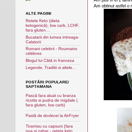
Am obtinut astfel o r
ALTE PAGINI
Retete Keto (dieta
ketogenică), low carb, LCHF,
fara gluten....
Bucatarii din lumea intreaga-
Calatorii
Romani celebrii - Roumains
célèbres
Blogul lui Cătă in franceza
Legende, Traditii si altele....
POSTĂRI POPULARE/
SAPTAMANA
Pască fara aluat cu branza
ricotta si pudra de migdale (
fara gluten, low carb)
Pastă de dovlecei la AirFryer
Tiramisu cu capsuni (fara
oua si zahar - reteta keto,