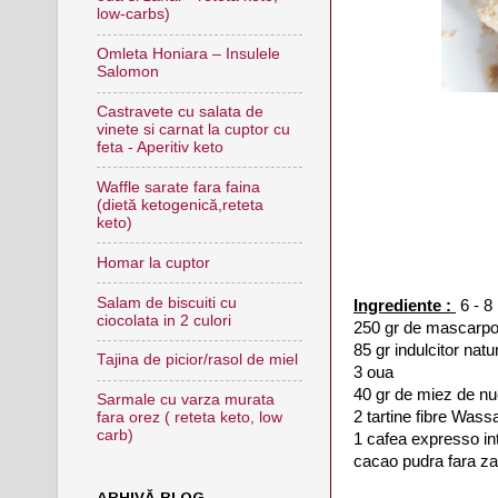
low-carbs)
Omleta Honiara – Insulele
Salomon
Castravete cu salata de
vinete si carnat la cuptor cu
feta - Aperitiv keto
Waffle sarate fara faina
(dietă ketogenică,reteta
keto)
Homar la cuptor
Salam de biscuiti cu
Ingrediente :
6 
ciocolata in 2 culori
250 gr de mascarp
85 gr indulcitor natur
Tajina de picior/rasol de miel
3 oua
40 gr de miez de n
Sarmale cu varza murata
2 tartine fibre Wass
fara orez ( reteta keto, low
carb)
1 cafea expresso in
cacao pudra fara z
ARHIVĂ BLOG