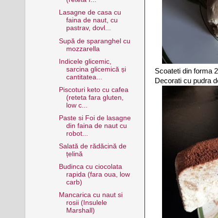
Lasagne de casa cu
faina de naut, cu
pastrav, dovl...
Supă de sparanghel cu
mozzarella
Indicele glicemic,
sarcina glicemică și
Scoateti din forma 2
cantitatea...
Decorati cu pudra 
Piscoturi keto cu cafea
(reteta fara gluten,
low c...
Paste si Foi de lasagne
din faina de naut cu
robot...
Salată de rădăcină de
țelină
Budinca cu ciocolata
rapida (fara oua, low
carb)
Mancarica cu naut si
rosii (Insulele
Marshall)