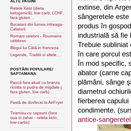
ALTE PAGINI
extinse, din Arge
Retete Keto (dieta
ketogenică), low carb, LCHF,
sângeretele este 
fara gluten....
produs în gospodă
Bucatarii din lumea intreaga-
Calatorii
industrială să fie 
Romani celebrii - Roumains
célèbres
Trebuie subliniat
Blogul lui Cătă in franceza
în care porcul est
Legende, Traditii si altele....
În mod specific, 
POSTĂRI POPULARE/
abator (carne cap 
SAPTAMANA
plămâni, sânge şi 
Pască fara aluat cu branza
ricotta si pudra de migdale (
diametrul ochiuri
fara gluten, low carb)
fierberea capului
Pastă de dovlecei la AirFryer
condimente. (sur
Tiramisu cu capsuni (fara
oua si zahar - reteta keto,
antice-sangeretel
low-carbs)