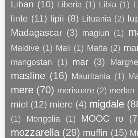
Liban
(10)
Liberia
(1)
Libia
(1)
L
linte
(11)
lipii
(8)
lu
Lituania
(2)
m
Madagascar
(3)
magiun
(1)
ma
Maldive
(1)
Mali
(1)
Malta
(2)
mar
(3)
mangostan
(1)
Margher
masline
(16)
Mauritania
(1)
Ma
mere
(70)
merisoare
(2)
merlan
migdale
(8
miel
(12)
miere
(4)
MOOC ro
(7
(1)
Mongolia
(1)
mozzarella
(29)
muffin
(15)
M