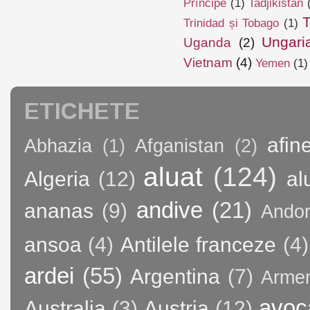
Príncipe
(1)
Tadjikistan
T
Trinidad și Tobago
(1)
Ungari
Uganda
(2)
Vietnam
(4)
Yemen
(1)
ETICHETE
afin
Abhazia
(1)
Afganistan
(2)
aluat
(124)
Algeria
(12)
al
andive
(21)
ananas
(9)
Andor
ansoa
(4)
Antilele franceze
(4)
ardei
(55)
Argentina
(7)
Arme
avoc
Australia
(3)
Austria
(12)