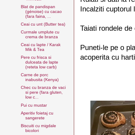
Blat de pandispan
Incalziti cuptorul
(génoise) cu cacao
(fara faina, ...
Ceai cu unt (Butter tea)
Taiati rondele de
Curmale umplute cu
crema de branza
Ceai cu lapte / Karak
Puneti-le pe o pl
Mik & Tea
acoperita cu hart
Pere cu frisca si
dulceata de lapte
(reteta low carb)
Carne de porc
inabusita (Kenya)
Chec cu branza de vaci
si pere (fara gluten,
low c...
Pui cu mustar
Aperitiv foietaj cu
sangerete
Biscuiti cu migdale
bicolori