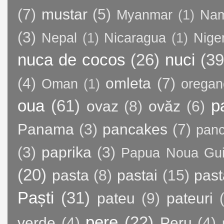
(7)
mustar
(5)
Myanmar
(1)
Nam
(3)
Nepal
(1)
Nicaragua
(1)
Nige
nuca de cocos
(26)
nuci
(39
(4)
omleta
(7)
Oman
(1)
oregan
oua
(61)
p
ovaz
(8)
ovăz
(6)
Panama
(3)
pancakes
(7)
panc
(3)
paprika
(3)
Papua Noua Gu
(20)
pasta
(8)
pastai
(15)
past
Paști
(31)
pateu
(9)
pateuri
pere
(22)
verde
(4)
Peru
(4)