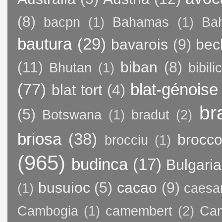
(8)
bacpn
(1)
Bahamas
(1)
Bah
bautura
(29)
bavarois
(9)
bec
(11)
biban
(8)
Bhutan
(1)
bibili
(77)
blat-génoise
blat tort
(4)
br
(5)
Botswana
(1)
bradut
(2)
briosa
(38)
brocco
brocciu
(1)
(965)
budinca
(17)
Bulgaria
busuioc
(5)
cacao
(9)
(1)
caesa
Cambogia
(1)
camembert
(2)
Ca