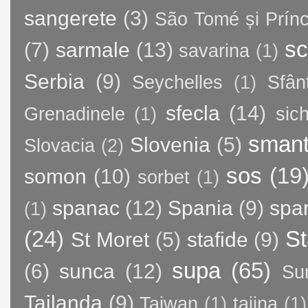
sangerete
(3)
São Tomé și Prínc
sc
(7)
sarmale
(13)
savarina
(1)
Serbia
(9)
Seychelles
(1)
Sfân
sfecla
(14)
Grenadinele
(1)
sic
sman
Slovenia
(5)
Slovacia
(2)
sos
(19
somon
(10)
sorbet
(1)
spanac
(12)
Spania
(9)
spa
(1)
(24)
St
St Moret
(5)
stafide
(9)
supa
(65)
(6)
sunca
(12)
Su
Tailanda
(9)
Taiwan
(1)
tajina
(1)