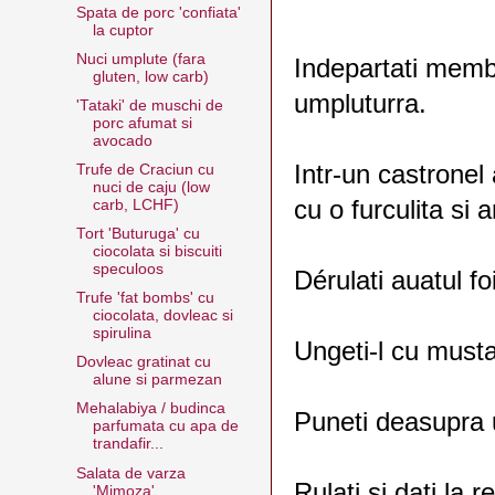
Spata de porc 'confiata'
la cuptor
Nuci umplute (fara
Indepartati memb
gluten, low carb)
umpluturra.
'Tataki' de muschi de
porc afumat si
avocado
Intr-un castronel
Trufe de Craciun cu
nuci de caju (low
cu o furculita si 
carb, LCHF)
Tort 'Buturuga' cu
ciocolata si biscuiti
speculoos
Dérulati auatul foi
Trufe 'fat bombs' cu
ciocolata, dovleac si
spirulina
Ungeti-l cu musta
Dovleac gratinat cu
alune si parmezan
Mehalabiya / budinca
Puneti deasupra 
parfumata cu apa de
trandafir...
Salata de varza
Rulati si dati la 
'Mimoza'