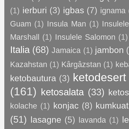
ierburi
(3)
igbas
(7)
(1)
ignama
Guam
(1)
Insula Man
(1)
Insule
Marshall
(1)
Insulele Salomon
(1)
Italia
(68)
jambon
Jamaica
(1)
Kazahstan
(1)
Kârgâzstan
(1)
keb
ketodesert
ketobautura
(3)
(161)
ketosalata
(33)
keto
konjac
(8)
kumkuat
kolache
(1)
(51)
lasagne
(5)
l
lavanda
(1)