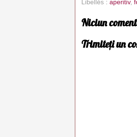
Libellés :
aperitiv
,
f
Niciun coment
Trimiteți un c