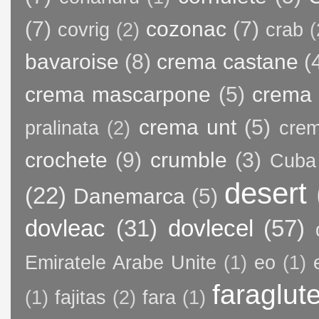
(7)
cozonac
(7)
covrig
(2)
crab
(
bavaroise
(8)
crema castane
(
crema mascarpone
(5)
crema 
crema unt
(5)
pralinata
(2)
crem
crochete
(9)
crumble
(3)
Cuba
desert
(22)
Danemarca
(5)
dovleac
(31)
dovlecel
(57)
Emiratele Arabe Unite
(1)
eo
(1)
faraglut
(1)
fajitas
(2)
fara
(1)