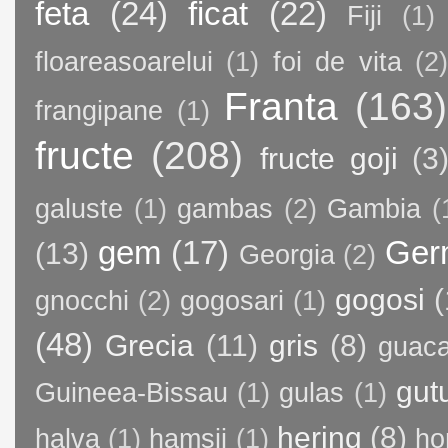
feta
(24)
ficat
(22)
Fiji
(1)
floareasoarelui
(1)
foi de vita
(2)
Franta
(163)
frangipane
(1)
fructe
(208)
fructe goji
(3
galuste
(1)
gambas
(2)
Gambia
(
gem
(17)
Ger
(13)
Georgia
(2)
gogosi
(
gnocchi
(2)
gogosari
(1)
(48)
Grecia
(11)
gris
(8)
guac
gut
Guineea-Bissau
(1)
gulas
(1)
hering
(8)
halva
(1)
hamsii
(1)
ho