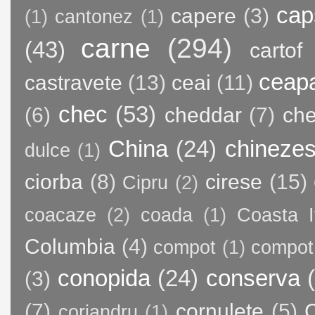
cap
capere
(3)
(1)
cantonez
(1)
carne
(294)
(43)
cartof
ceap
castravete
(13)
ceai
(11)
chec
(53)
(6)
cheddar
(7)
ch
China
(24)
chineze
dulce
(1)
ciorba
(8)
cirese
(15)
Cipru
(2)
coacaze
(2)
coada
(1)
Coasta I
Columbia
(4)
compot
(1)
compot
conopida
(24)
conserva
(3)
(7)
cornulete
(5)
C
coriandru
(1)