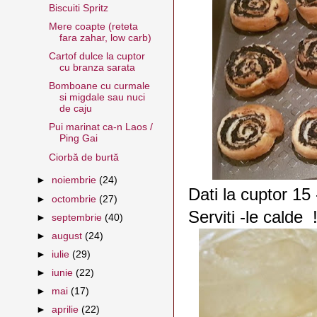
Biscuiti Spritz
Mere coapte (reteta
fara zahar, low carb)
Cartof dulce la cuptor
cu branza sarata
Bomboane cu curmale
si migdale sau nuci
de caju
Pui marinat ca-n Laos /
Ping Gai
Ciorbă de burtă
►
noiembrie
(24)
Dati la cuptor 15
►
octombrie
(27)
Serviti -le calde 
►
septembrie
(40)
►
august
(24)
►
iulie
(29)
►
iunie
(22)
►
mai
(17)
►
aprilie
(22)