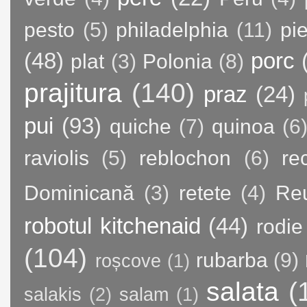
pesto
(5)
philadelphia
(11)
pie
(48)
porc
plat
(3)
Polonia
(8)
prajitura
(140)
praz
(24)
pui
(93)
quiche
(7)
quinoa
(6
raviolis
(5)
reblochon
(6)
re
Dominicană
(3)
retete
(4)
Re
robotul kitchenaid
(44)
rodie
(104)
rubarba
(9)
roșcove
(1)
salata
(
salakis
(2)
salam
(1)