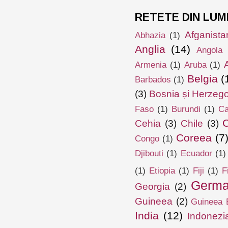
RETETE DIN LUM
Afganista
Abhazia
(1)
Anglia
(14)
Angola
Armenia
(1)
Aruba
(1)
Belgia
(
Barbados
(1)
(3)
Bosnia și Herzeg
Faso
(1)
Burundi
(1)
Ca
Cehia
(3)
Chile
(3)
Coreea
(7
Congo
(1)
Djibouti
(1)
Ecuador
(1)
(1)
Etiopia
(1)
Fiji
(1)
F
Germa
Georgia
(2)
Guineea
(2)
Guineea E
India
(12)
Indonezi