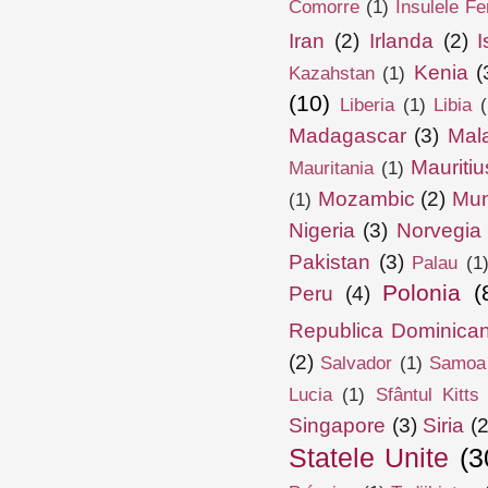
Comorre
(1)
Insulele Fe
Iran
(2)
Irlanda
(2)
I
Kenia
(
Kazahstan
(1)
(10)
Liberia
(1)
Libia
(
Madagascar
(3)
Mal
Mauritiu
Mauritania
(1)
Mozambic
(2)
Mun
(1)
Nigeria
(3)
Norvegia
Pakistan
(3)
Palau
(1
Polonia
(
Peru
(4)
Republica Dominica
(2)
Salvador
(1)
Samoa
Lucia
(1)
Sfântul Kitts
Singapore
(3)
Siria
(2
Statele Unite
(3