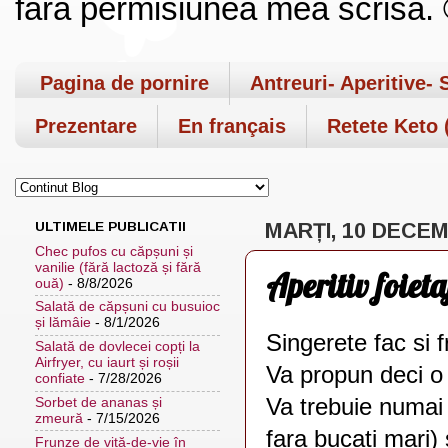
fara permisiunea mea scrisa. ©
Pagina de pornire
Antreuri- Aperitive- 
Prezentare
En français
Retete Keto (
ULTIMELE PUBLICATII
MARȚI, 10 DECEM
Chec pufos cu căpșuni și
vanilie (fără lactoză și fără
Aperitiv foieta
ouă)
- 8/8/2026
Salată de căpșuni cu busuioc
și lămâie
- 8/1/2026
Singerete fac si 
Salată de dovlecei copți la
Airfryer, cu iaurt și roșii
Va propun deci o 
confiate
- 7/28/2026
Va trebuie numai 
Sorbet de ananas și
zmeură
- 7/15/2026
fara bucati mari) s
Frunze de viță-de-vie în