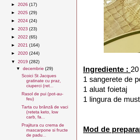
►
2026
(17)
►
2025
(29)
►
2024
(24)
►
2023
(23)
►
2022
(65)
►
2021
(164)
►
2020
(244)
▼
2019
(282)
Ingrediente :
20 
▼
decembrie
(29)
Scoici St Jacques
1 sangerete de p
gratinate cu praz,
ciuperci (ret...
1 aluat foietaj
Rasol de pui (pot-au-
1 lingura de must
feu)
Tarta cu brânză de vaci
(reteta keto, low
carb, fa...
Prajitura cu crema de
Mod de prepara
mascarpone si fructe
de padu...