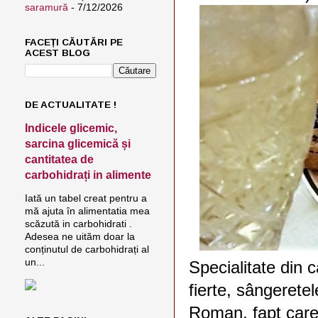
saramură
- 7/12/2026
FACEȚI CĂUTĂRI PE
ACEST BLOG
DE ACTUALITATE !
Indicele glicemic,
sarcina glicemică și
cantitatea de
carbohidrați in alimente
Iată un tabel creat pentru a
mă ajuta în alimentatia mea
scăzută in carbohidrati .
Adesea ne uităm doar la
conținutul de carbohidrați al
un...
Specialitate din 
fierte, sângeretel
Roman, fapt care