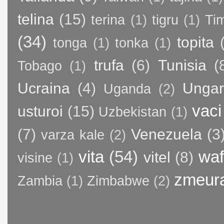
telina
(15)
terina
(1)
tigru
(1)
Ti
(34)
topita
tonga
(1)
tonka
(1)
trufa
(6)
Tunisia
(
Tobago
(1)
Ucraina
(4)
Ungar
Uganda
(2)
vaci
usturoi
(15)
Uzbekistan
(1)
(7)
Venezuela
(3
varza kale
(2)
vita
(54)
waf
vitel
(8)
visine
(1)
zmeur
Zambia
(1)
Zimbabwe
(2)