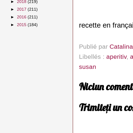
►
2018
(219)
►
2017
(211)
►
2016
(211)
recette en frança
►
2015
(184)
Publié par
Catalina
Libellés :
aperitiv
,
susan
Niciun coment
Trimiteți un c