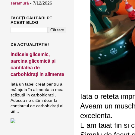
saramură
- 7/12/2026
FACEȚI CĂUTĂRI PE
ACEST BLOG
DE ACTUALITATE !
Indicele glicemic,
sarcina glicemică și
cantitatea de
carbohidrați in alimente
Iată un tabel creat pentru a
mă ajuta în alimentatia mea
Iata o reteta imp
scăzută in carbohidrati .
Adesea ne uităm doar la
Aveam un muschi 
conținutul de carbohidrați al
un...
excelenta.
L-am taiat fin si
Simplu de facut s