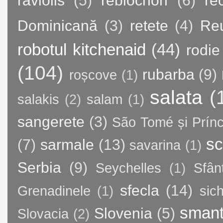
raviolis
(5)
reblochon
(6)
re
Dominicană
(3)
retete
(4)
Re
robotul kitchenaid
(44)
rodie
(104)
rubarba
(9)
roșcove
(1)
salata
(
salakis
(2)
salam
(1)
sangerete
(3)
São Tomé și Prínc
sc
(7)
sarmale
(13)
savarina
(1)
Serbia
(9)
Seychelles
(1)
Sfân
sfecla
(14)
Grenadinele
(1)
sic
sman
Slovenia
(5)
Slovacia
(2)