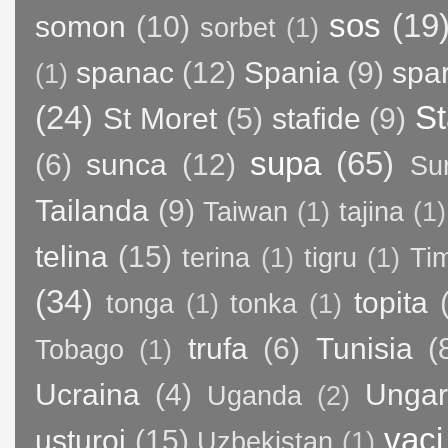
sos
(19
somon
(10)
sorbet
(1)
spanac
(12)
Spania
(9)
spa
(1)
(24)
St
St Moret
(5)
stafide
(9)
supa
(65)
(6)
sunca
(12)
Su
Tailanda
(9)
Taiwan
(1)
tajina
(1)
telina
(15)
terina
(1)
tigru
(1)
Ti
(34)
topita
tonga
(1)
tonka
(1)
trufa
(6)
Tunisia
(
Tobago
(1)
Ucraina
(4)
Ungar
Uganda
(2)
vaci
usturoi
(15)
Uzbekistan
(1)