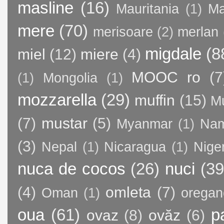
masline
(16)
Mauritania
(1)
Ma
mere
(70)
merisoare
(2)
merlan
migdale
(8
miel
(12)
miere
(4)
MOOC ro
(7
(1)
Mongolia
(1)
mozzarella
(29)
muffin
(15)
M
(7)
mustar
(5)
Myanmar
(1)
Nam
(3)
Nepal
(1)
Nicaragua
(1)
Nige
nuca de cocos
(26)
nuci
(39
(4)
omleta
(7)
Oman
(1)
oregan
oua
(61)
p
ovaz
(8)
ovăz
(6)