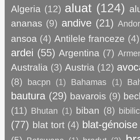
aluat
(124)
Algeria
(12)
al
andive
(21)
ananas
(9)
Andor
ansoa
(4)
Antilele franceze
(4)
ardei
(55)
Argentina
(7)
Arme
avoc
Australia
(3)
Austria
(12)
(8)
bacpn
(1)
Bahamas
(1)
Bah
bautura
(29)
bavarois
(9)
bec
(11)
biban
(8)
Bhutan
(1)
bibili
(77)
blat-génoise
blat tort
(4)
br