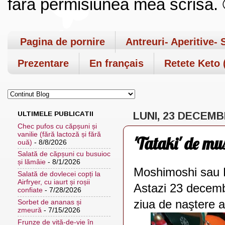
fara permisiunea mea scrisa. ©
Pagina de pornire
Antreuri- Aperitive- 
Prezentare
En français
Retete Keto (
ULTIMELE PUBLICATII
LUNI, 23 DECEMB
Chec pufos cu căpșuni și
vanilie (fără lactoză și fără
'Tataki' de mu
ouă)
- 8/8/2026
Salată de căpșuni cu busuioc
și lămâie
- 8/1/2026
Moshimoshi sau B
Salată de dovlecei copți la
Airfryer, cu iaurt și roșii
Astazi 23 decemb
confiate
- 7/28/2026
ziua de naştere a
Sorbet de ananas și
zmeură
- 7/15/2026
Frunze de viță-de-vie în