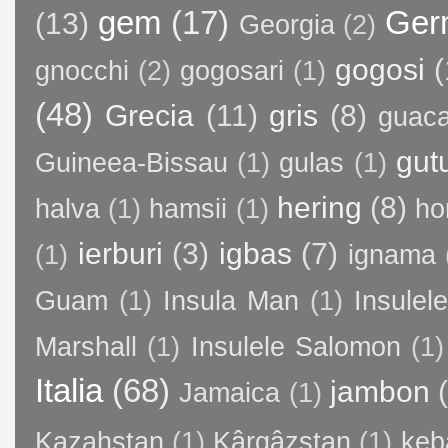
gem
(17)
Ger
(13)
Georgia
(2)
gogosi
(
gnocchi
(2)
gogosari
(1)
(48)
Grecia
(11)
gris
(8)
guac
gut
Guineea-Bissau
(1)
gulas
(1)
hering
(8)
halva
(1)
hamsii
(1)
ho
ierburi
(3)
igbas
(7)
(1)
ignama
Guam
(1)
Insula Man
(1)
Insule
Marshall
(1)
Insulele Salomon
(1)
Italia
(68)
jambon
Jamaica
(1)
Kazahstan
(1)
Kârgâzstan
(1)
keb