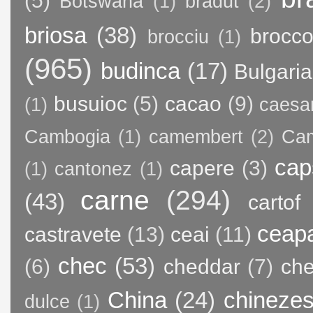
(5)
Botswana
(1)
bradut
(2)
briosa
(38)
brocco
brocciu
(1)
(965)
budinca
(17)
Bulgaria
busuioc
(5)
cacao
(9)
(1)
caesa
Cambogia
(1)
camembert
(2)
Ca
cap
capere
(3)
(1)
cantonez
(1)
carne
(294)
(43)
cartof
ceap
castravete
(13)
ceai
(11)
chec
(53)
(6)
cheddar
(7)
ch
China
(24)
chineze
dulce
(1)