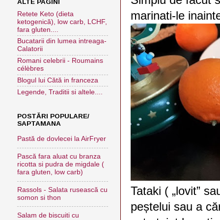
ALTE PAGINI
marinati-le inaint
Retete Keto (dieta
ketogenică), low carb, LCHF,
fara gluten....
Bucatarii din lumea intreaga-
Calatorii
Romani celebrii - Roumains
célèbres
Blogul lui Cătă in franceza
Legende, Traditii si altele....
POSTĂRI POPULARE/
SAPTAMANA
Pastă de dovlecei la AirFryer
Pască fara aluat cu branza
ricotta si pudra de migdale (
fara gluten, low carb)
Tataki ( „lovit” 
Rassols - Salata rusească cu
somon si thon
peștelui sau a că
Salam de biscuiti cu