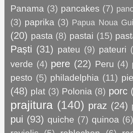
Panama
(3)
pancakes
(7)
panc
(3)
paprika
(3)
Papua Noua Gu
(20)
pasta
(8)
pastai
(15)
past
Paști
(31)
pateu
(9)
pateuri
pere
(22)
verde
(4)
Peru
(4)
pesto
(5)
philadelphia
(11)
pie
(48)
porc
plat
(3)
Polonia
(8)
prajitura
(140)
praz
(24)
pui
(93)
quiche
(7)
quinoa
(6