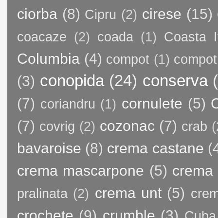
ciorba
(8)
cirese
(15)
Cipru
(2)
coacaze
(2)
coada
(1)
Coasta I
Columbia
(4)
compot
(1)
compot
conopida
(24)
conserva
(3)
(7)
cornulete
(5)
C
coriandru
(1)
(7)
cozonac
(7)
covrig
(2)
crab
(
bavaroise
(8)
crema castane
(
crema mascarpone
(5)
crema 
crema unt
(5)
pralinata
(2)
crem
crochete
(9)
crumble
(3)
Cuba