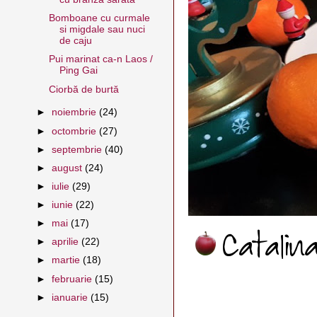
Bomboane cu curmale
si migdale sau nuci
de caju
Pui marinat ca-n Laos /
Ping Gai
Ciorbă de burtă
►
noiembrie
(24)
►
octombrie
(27)
►
septembrie
(40)
►
august
(24)
►
iulie
(29)
►
iunie
(22)
►
mai
(17)
►
aprilie
(22)
►
martie
(18)
►
februarie
(15)
►
ianuarie
(15)