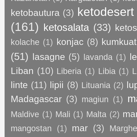
ketodesert
ketobautura
(3)
(161)
ketosalata
(33)
keto
konjac
(8)
kumkuat
kolache
(1)
(51)
lasagne
(5)
l
lavanda
(1)
Liban
(10)
Liberia
(1)
Libia
(1)
L
linte
(11)
lipii
(8)
lu
Lituania
(2)
m
Madagascar
(3)
magiun
(1)
ma
Maldive
(1)
Mali
(1)
Malta
(2)
mar
(3)
mangostan
(1)
Margher