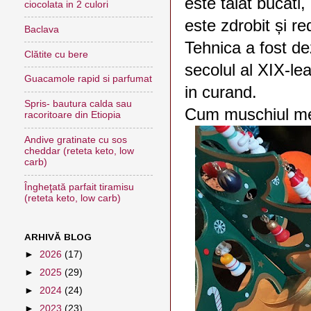
este taiat bucati
ciocolata in 2 culori
este zdrobit și r
Baclava
Tehnica a fost d
Clătite cu bere
secolul al XIX-lea
Guacamole rapid si parfumat
in curand.
Spris- bautura calda sau
Cum muschiul meu
racoritoare din Etiopia
Andive gratinate cu sos
cheddar (reteta keto, low
carb)
Îngheţată parfait tiramisu
(reteta keto, low carb)
ARHIVĂ BLOG
►
2026
(17)
►
2025
(29)
►
2024
(24)
►
2023
(23)