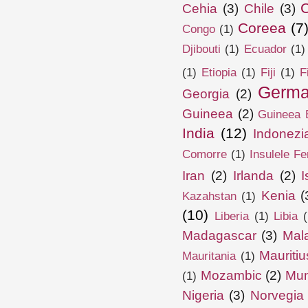
Cehia
(3)
Chile
(3)
Coreea
(7
Congo
(1)
Djibouti
(1)
Ecuador
(1)
(1)
Etiopia
(1)
Fiji
(1)
F
Germa
Georgia
(2)
Guineea
(2)
Guineea E
India
(12)
Indonezi
Comorre
(1)
Insulele Fe
Iran
(2)
Irlanda
(2)
I
Kenia
(
Kazahstan
(1)
(10)
Liberia
(1)
Libia
(
Madagascar
(3)
Mal
Mauritiu
Mauritania
(1)
Mozambic
(2)
Mun
(1)
Nigeria
(3)
Norvegia