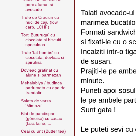
porc afumat si
avocado
Taiati avocado-ul
Trufe de Craciun cu
marimea bucatilo
nuci de caju (low
carb, LCHF)
Formati sandwich
Tort 'Buturuga' cu
ciocolata si biscuiti
si fixati-le cu o s
speculoos
Incalziti intr-o tig
Trufe 'fat bombs' cu
ciocolata, dovleac si
de susan.
spirulina
Prajiti-le pe ambe
Dovleac gratinat cu
alune si parmezan
minute.
Mehalabiya / budinca
parfumata cu apa de
Puneti apoi sosul 
trandafir...
le pe ambele part
Salata de varza
'Mimoza'
Sunt gata !
Blat de pandispan
(génoise) cu cacao
(fara faina, ...
Le puteti sevi cu 
Ceai cu unt (Butter tea)