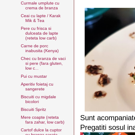
Curmale umplute cu
crema de branza
Ceai cu lapte / Karak
Mik & Tea
Pere cu frisca si
dulceata de lapte
(reteta low carb)
Carne de porc
inabusita (Kenya)
Chec cu branza de vaci
si pere (fara gluten,
low c...
Pui cu mustar
Aperitiv foietaj cu
sangerete
Biscuiti cu migdale
bicolori
Biscuiti Spritz
Sunt acompaniate
Mere coapte (reteta
fara zahar, low carb)
Pregatiti sosul in
Cartof dulce la cuptor
cu branza sarata