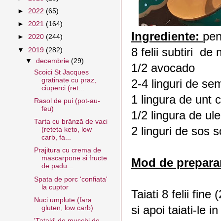
►
2022
(65)
►
2021
(164)
Ingrediente:
pen
►
2020
(244)
8 felii subtiri d
▼
2019
(282)
▼
decembrie
(29)
1/2 avocado
Scoici St Jacques
gratinate cu praz,
2-4 linguri de se
ciuperci (ret...
1 lingura de unt c
Rasol de pui (pot-au-
feu)
1/2 lingura de ul
Tarta cu brânză de vaci
2 linguri de sos s
(reteta keto, low
carb, fa...
Prajitura cu crema de
mascarpone si fructe
Mod de prepara
de padu...
Spata de porc 'confiata'
la cuptor
Taiati 8 felii fin
Nuci umplute (fara
si apoi taiati-le i
gluten, low carb)
'Tataki' de muschi de