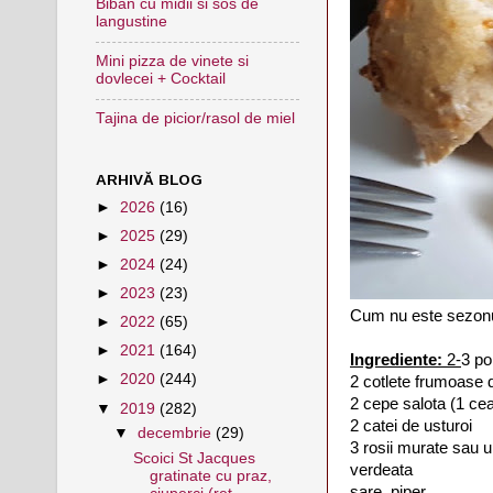
Biban cu midii si sos de
langustine
Mini pizza de vinete si
dovlecei + Cocktail
Tajina de picior/rasol de miel
ARHIVĂ BLOG
►
2026
(16)
►
2025
(29)
►
2024
(24)
►
2023
(23)
Cum nu este sezonul 
►
2022
(65)
►
2021
(164)
Ingrediente:
2-
3 por
►
2020
(244)
2 cotlete frumoase 
2 cepe salota (1 ce
▼
2019
(282)
2 catei de usturoi
▼
decembrie
(29)
3 rosii murate sau 
Scoici St Jacques
verdeata
gratinate cu praz,
sare, piper