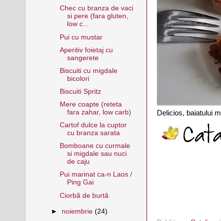
Chec cu branza de vaci
si pere (fara gluten,
low c...
Pui cu mustar
Aperitiv foietaj cu
sangerete
Biscuiti cu migdale
bicolori
Biscuiti Spritz
Mere coapte (reteta
fara zahar, low carb)
Delicios, baiatului m
Cartof dulce la cuptor
cu branza sarata
Bomboane cu curmale
si migdale sau nuci
de caju
Pui marinat ca-n Laos /
Ping Gai
Ciorbă de burtă
►
noiembrie
(24)