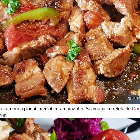
na
care mi-a placut imediat ce-am vazut-o. Seamana cu reteta de
Car
ana.