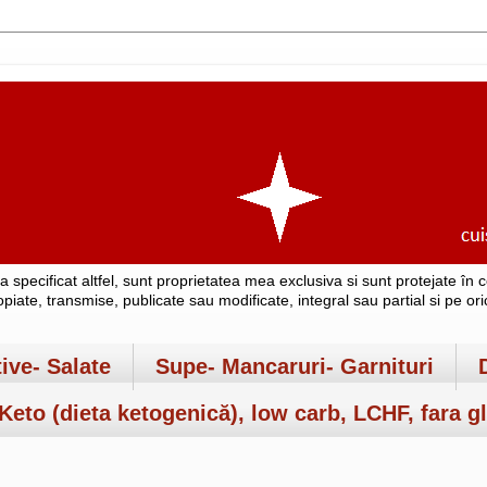
-a specificat altfel, sunt proprietatea mea exclusiva si sunt protejate î
copiate, transmise, publicate sau modificate, integral sau partial si pe o
tive- Salate
Supe- Mancaruri- Garnituri
Keto (dieta ketogenică), low carb, LCHF, fara gl