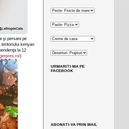
i şi persani pe
 teritoriului kenyan
ependenţa la 12
gerpres.ro/
)
URMARITI-MA PE
FACEBOOK
ABONATI-VA PRIN MAIL