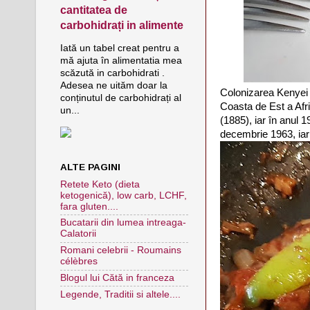
cantitatea de
carbohidrați in alimente
Iată un tabel creat pentru a
mă ajuta în alimentatia mea
scăzută in carbohidrati .
Adesea ne uităm doar la
Colonizarea Kenyei a
conținutul de carbohidrați al
Coasta de Est a Afric
un...
(1885), iar în anul 
decembrie 1963, iar
ALTE PAGINI
Retete Keto (dieta
ketogenică), low carb, LCHF,
fara gluten....
Bucatarii din lumea intreaga-
Calatorii
Romani celebrii - Roumains
célèbres
Blogul lui Cătă in franceza
Legende, Traditii si altele....