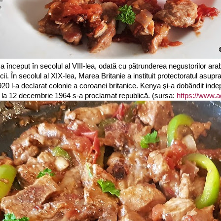
 început în secolul al VIII-lea, odată cu pătrunderea negustorilor arab
ii. În secolul al XIX-lea, Marea Britanie a instituit protectoratul asupra
1920 l-a declarat colonie a coroanei britanice. Kenya şi-a dobândit ind
 la 12 decembrie 1964 s-a proclamat republică. (sursa:
https://www.a