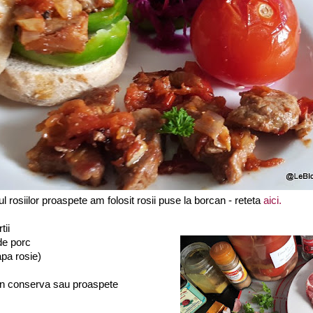
rosiilor proaspete am folosit rosii puse la borcan - reteta
aici.
tii
de porc
apa rosie)
un conserva sau proaspete