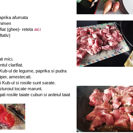
paprika afumata
chimen
ifiat (ghee)- reteta
aici
tativ)
ti mici.
ntul clarifiat.
Kub-ul de legume, paprika si pudra
iper, amestecati.
Kub-ul si rosiile sunt sarate.
turoiul tocate marunt.
i rosiile taiate cuburi si ardeiul taiat