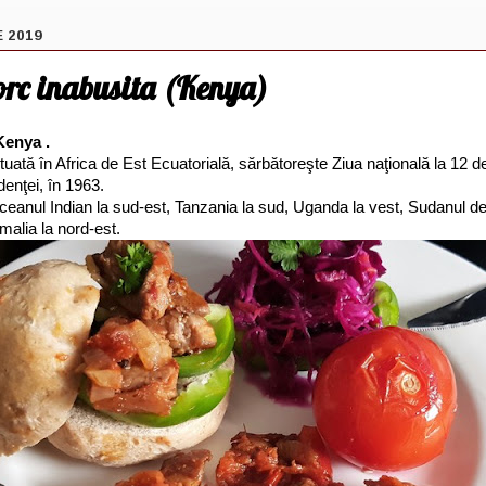
E 2019
orc inabusita (Kenya)
Kenya .
uată în Africa de Est Ecuatorială, sărbătoreşte Ziua naţională la 12 
enţei, în 1963.
ceanul Indian la sud-est, Tanzania la sud, Uganda la vest, Sudanul de
malia la nord-est.