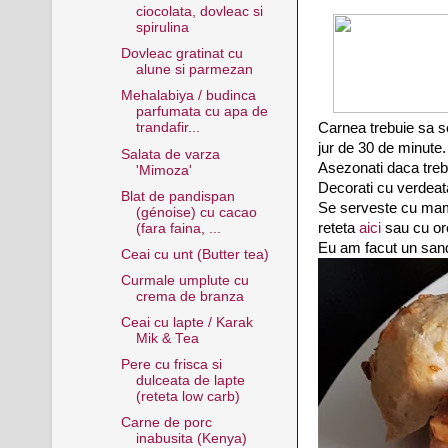
ciocolata, dovleac si
spirulina
Dovleac gratinat cu
alune si parmezan
Mehalabiya / budinca
parfumata cu apa de
Carnea trebuie sa se
trandafir...
jur de 30 de minute.
Salata de varza
Asezonati daca treb
'Mimoza'
Decorati cu verdeat
Blat de pandispan
Se serveste cu mama
(génoise) cu cacao
reteta
aici
sau cu or
(fara faina, ...
Eu am facut un sand
Ceai cu unt (Butter tea)
Curmale umplute cu
crema de branza
Ceai cu lapte / Karak
Mik & Tea
Pere cu frisca si
dulceata de lapte
(reteta low carb)
Carne de porc
inabusita (Kenya)