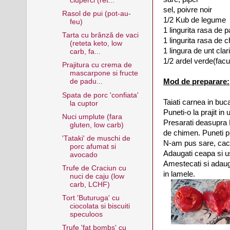
ciuperci (ret...
sel, poivre noir
Rasol de pui (pot-au-
1/2 Kub de legume
feu)
1 lingurita rasa de 
Tarta cu brânză de vaci
1 lingurita rasa de 
(reteta keto, low
1 lingura de unt clar
carb, fa...
1/2 ardel verde(facul
Prajitura cu crema de
mascarpone si fructe
Mod de preparare:
de padu...
Spata de porc 'confiata'
Taiati carnea in buca
la cuptor
Puneti-o la prajit in u
Nuci umplute (fara
Presarati deasupra 
gluten, low carb)
de chimen. Puneti p
'Tataki' de muschi de
N-am pus sare, caci 
porc afumat si
Adaugati ceapa si us
avocado
Amestecati si adaugat
Trufe de Craciun cu
in lamele.
nuci de caju (low
carb, LCHF)
Tort 'Buturuga' cu
ciocolata si biscuiti
speculoos
Trufe 'fat bombs' cu