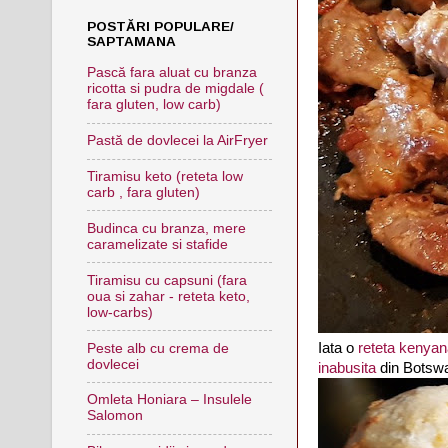
POSTĂRI POPULARE/
SAPTAMANA
Pască fara aluat cu branza
ricotta si pudra de migdale (
fara gluten, low carb)
Pastă de dovlecei la AirFryer
Tiramisu keto (reteta low
carb , fara gluten)
Budinca cu branza, mere
caramelizate si stafide
Tiramisu cu capsuni (fara
oua si zahar - reteta keto,
low-carbs)
Iata o
reteta kenya
Peste alb cu crema de
dovlecei
inabusita
din Botsw
Omleta Honiara – Insulele
Salomon