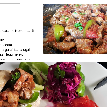
 caramelizeze - gatiti in
uie.
a tocata.
liga africana ugali-
ez , legume etc.
wich (cu paine keto).