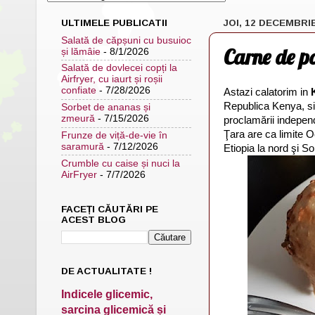
ULTIMELE PUBLICATII
JOI, 12 DECEMBRI
Salată de căpșuni cu busuioc
Carne de p
și lămâie
- 8/1/2026
Salată de dovlecei copți la
Airfryer, cu iaurt și roșii
confiate
- 7/28/2026
Astazi calatorim in
Republica Kenya, sit
Sorbet de ananas și
zmeură
- 7/15/2026
proclamării independ
Ţara are ca limite O
Frunze de viță-de-vie în
saramură
- 7/12/2026
Etiopia la nord şi So
Crumble cu caise și nuci la
AirFryer
- 7/7/2026
FACEȚI CĂUTĂRI PE
ACEST BLOG
DE ACTUALITATE !
Indicele glicemic,
sarcina glicemică și