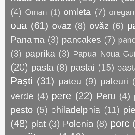
(4)
omleta
(7)
Oman
(1)
oregan
oua
(61)
p
ovaz
(8)
ovăz
(6)
Panama
(3)
pancakes
(7)
panc
(3)
paprika
(3)
Papua Noua Gu
(20)
pasta
(8)
pastai
(15)
past
Paști
(31)
pateu
(9)
pateuri
pere
(22)
verde
(4)
Peru
(4)
pesto
(5)
philadelphia
(11)
pie
(48)
porc
plat
(3)
Polonia
(8)