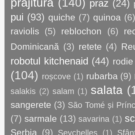
prajitura
(140)
praz
(24)
pui
(93)
quiche
(7)
quinoa
(6
raviolis
(5)
reblochon
(6)
re
Dominicană
(3)
retete
(4)
Re
robotul kitchenaid
(44)
rodie
(104)
rubarba
(9)
roșcove
(1)
salata
(
salakis
(2)
salam
(1)
sangerete
(3)
São Tomé și Prínc
sc
(7)
sarmale
(13)
savarina
(1)
Serbia
(9)
Seychelles
(1)
Sfân