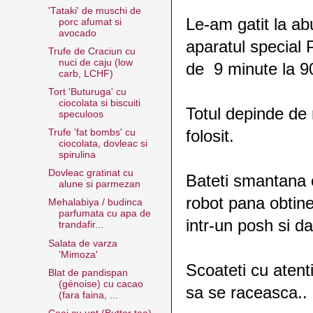
'Tataki' de muschi de
Le-am gatit la ab
porc afumat si
avocado
aparatul special
Trufe de Craciun cu
nuci de caju (low
de 9 minute la 9
carb, LCHF)
Tort 'Buturuga' cu
ciocolata si biscuiti
Totul depinde de 
speculoos
folosit.
Trufe 'fat bombs' cu
ciocolata, dovleac si
spirulina
Dovleac gratinat cu
Bateti smantana c
alune si parmezan
robot pana obtine
Mehalabiya / budinca
parfumata cu apa de
intr-un posh si da
trandafir...
Salata de varza
'Mimoza'
Scoateti cu atenti
Blat de pandispan
(génoise) cu cacao
sa se raceasca..
(fara faina, ...