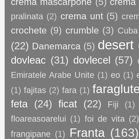
crema mascarpone
(5)
crema 
crema unt
(5)
pralinata
(2)
crem
crochete
(9)
crumble
(3)
Cuba
desert
(22)
Danemarca
(5)
dovleac
(31)
dovlecel
(57)
Emiratele Arabe Unite
(1)
eo
(1)
faraglut
(1)
fajitas
(2)
fara
(1)
feta
(24)
ficat
(22)
Fiji
(1)
floareasoarelui
(1)
foi de vita
(2)
Franta
(163)
frangipane
(1)