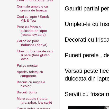
Ceai cu unt (Butter tea)
Curmale umplute cu
Gauriti partial pe
crema de branza
Ceai cu lapte / Karak
Mik & Tea
Umpleti-le cu fris
Pere cu frisca si
dulceata de lapte
(reteta low carb)
Decorati cu frisca 
Carne de porc
inabusita (Kenya)
Chec cu branza de vaci
Puneti perele , d
si pere (fara gluten,
low c...
Pui cu mustar
Varsati peste fie
Aperitiv foietaj cu
sangerete
dulceata din lapte
Biscuiti cu migdale
bicolori
Biscuiti Spritz
Serviti cu frisca
Mere coapte (reteta
fara zahar, low carb)
Cartof dulce la cuptor