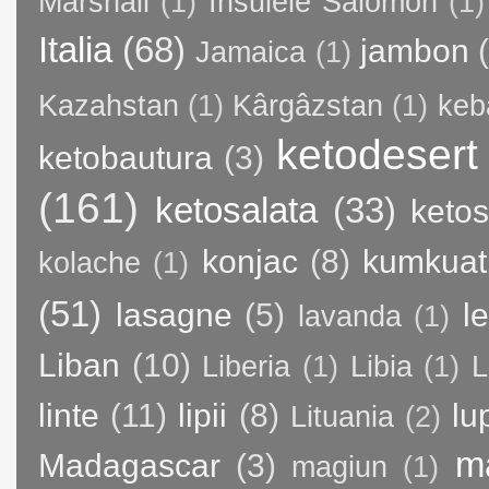
Marshall
(1)
Insulele Salomon
(1)
Italia
(68)
jambon
Jamaica
(1)
Kazahstan
(1)
Kârgâzstan
(1)
keb
ketodesert
ketobautura
(3)
(161)
ketosalata
(33)
keto
konjac
(8)
kumkuat
kolache
(1)
(51)
lasagne
(5)
l
lavanda
(1)
Liban
(10)
Liberia
(1)
Libia
(1)
L
linte
(11)
lipii
(8)
lu
Lituania
(2)
m
Madagascar
(3)
magiun
(1)