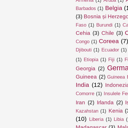
Armenia
(1)
Aruba
(1)
Belgia
(
Barbados
(1)
(3)
Bosnia și Herzeg
Faso
(1)
Burundi
(1)
Ca
Cehia
(3)
Chile
(3)
Coreea
(7
Congo
(1)
Djibouti
(1)
Ecuador
(1)
(1)
Etiopia
(1)
Fiji
(1)
F
Germa
Georgia
(2)
Guineea
(2)
Guineea E
India
(12)
Indonezi
Comorre
(1)
Insulele Fe
Iran
(2)
Irlanda
(2)
I
Kenia
(
Kazahstan
(1)
(10)
Liberia
(1)
Libia
(
Madagascar
(3)
Mal