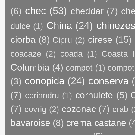
chec
(53)
(6)
cheddar
(7)
ch
China
(24)
chineze
dulce
(1)
ciorba
(8)
cirese
(15)
Cipru
(2)
coacaze
(2)
coada
(1)
Coasta I
Columbia
(4)
compot
(1)
compot
conopida
(24)
conserva
(3)
(7)
cornulete
(5)
C
coriandru
(1)
(7)
cozonac
(7)
covrig
(2)
crab
(
bavaroise
(8)
crema castane
(