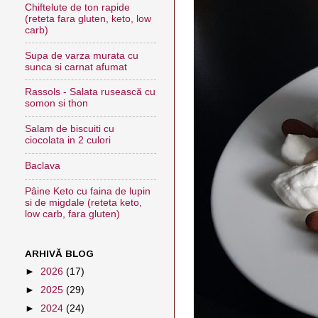
Chiftelute de ton rapide
(reteta fara gluten, keto, low
carb)
Supa de varza murata cu
sunca si carnat afumat
Rassols - Salata rusească cu
somon si thon
Salam de biscuiti cu
ciocolata in 2 culori
Baclava
Pâine Keto cu faina de lupin
si de migdale (reteta keto,
low carb, fara gluten)
ARHIVĂ BLOG
►
2026
(17)
►
2025
(29)
►
2024
(24)