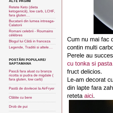
ALTE PAGINI
Retete Keto (dieta
ketogenică), low carb, LCHF,
fara gluten....
Bucatarii din lumea intreaga-
Calatorii
Romani celebrii - Roumains
célèbres
Cum nu mai fac du
Blogul lui Cătă in franceza
contin multi carb
Legende, Traditii si altele....
Perele au succes
POSTĂRI POPULARE/
cu tonka si pasta
SAPTAMANA
fruct delicios.
Pască fara aluat cu branza
ricotta si pudra de migdale (
Le-am decorat cu 
fara gluten, low carb)
din lapte fara za
Pastă de dovlecei la AirFryer
reteta
aici
.
Clătite cu bere
Drob de pui