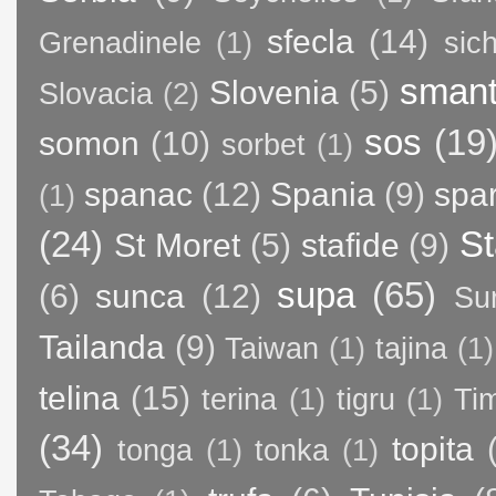
sfecla
(14)
Grenadinele
(1)
sic
sman
Slovenia
(5)
Slovacia
(2)
sos
(19
somon
(10)
sorbet
(1)
spanac
(12)
Spania
(9)
spa
(1)
(24)
St
St Moret
(5)
stafide
(9)
supa
(65)
(6)
sunca
(12)
Su
Tailanda
(9)
Taiwan
(1)
tajina
(1)
telina
(15)
terina
(1)
tigru
(1)
Ti
(34)
topita
tonga
(1)
tonka
(1)