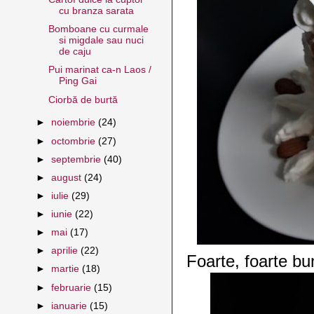
cu branza sarata
Bomboane cu curmale
si migdale sau nuci
de caju
Pui marinat ca-n Laos /
Ping Gai
Ciorbă de burtă
►
noiembrie
(24)
►
octombrie
(27)
►
septembrie
(40)
►
august
(24)
►
iulie
(29)
►
iunie
(22)
►
mai
(17)
►
aprilie
(22)
Foarte, foarte bu
►
martie
(18)
►
februarie
(15)
►
ianuarie
(15)