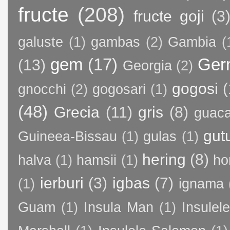
fructe
(208)
fructe goji
(3
galuste
(1)
gambas
(2)
Gambia
(
gem
(17)
Ger
(13)
Georgia
(2)
gogosi
(
gnocchi
(2)
gogosari
(1)
(48)
Grecia
(11)
gris
(8)
guac
gut
Guineea-Bissau
(1)
gulas
(1)
hering
(8)
halva
(1)
hamsii
(1)
ho
ierburi
(3)
igbas
(7)
(1)
ignama
Guam
(1)
Insula Man
(1)
Insule