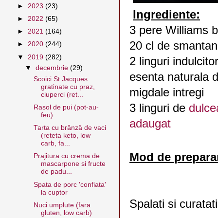
►
2023
(23)
Ingrediente:
►
2022
(65)
3 pere Williams b
►
2021
(164)
20 cl de smantan
►
2020
(244)
▼
2019
(282)
2 linguri indulcito
▼
decembrie
(29)
esenta naturala d
Scoici St Jacques
gratinate cu praz,
migdale intregi
ciuperci (ret...
3 linguri de
dulce
Rasol de pui (pot-au-
feu)
adaugat
Tarta cu brânză de vaci
(reteta keto, low
carb, fa...
Mod de prepara
Prajitura cu crema de
mascarpone si fructe
de padu...
Spata de porc 'confiata'
la cuptor
Spalati si curatat
Nuci umplute (fara
gluten, low carb)