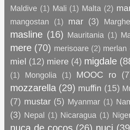
ma
Maldive
(1)
Mali
(1)
Malta
(2)
mar
(3)
mangostan
(1)
Margher
masline
(16)
Mauritania
(1)
Ma
mere
(70)
merisoare
(2)
merlan
migdale
(8
miel
(12)
miere
(4)
MOOC ro
(7
(1)
Mongolia
(1)
mozzarella
(29)
muffin
(15)
M
(7)
mustar
(5)
Myanmar
(1)
Nam
(3)
Nepal
(1)
Nicaragua
(1)
Nige
nuca de cocos
(26)
nuci
(39