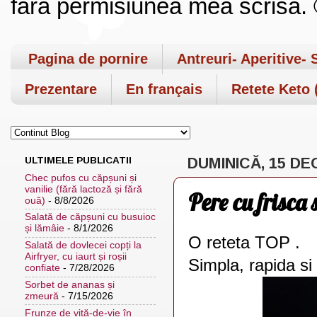
fara permisiunea mea scrisa. ©
Pagina de pornire
Antreuri- Aperitive- 
Prezentare
En français
Retete Keto (
ULTIMELE PUBLICATII
DUMINICĂ, 15 DE
Chec pufos cu căpșuni și
vanilie (fără lactoză și fără
Pere cu frisca 
ouă)
- 8/8/2026
Salată de căpșuni cu busuioc
și lămâie
- 8/1/2026
O reteta TOP .
Salată de dovlecei copți la
Airfryer, cu iaurt și roșii
Simpla, rapida s
confiate
- 7/28/2026
Sorbet de ananas și
zmeură
- 7/15/2026
Frunze de viță-de-vie în