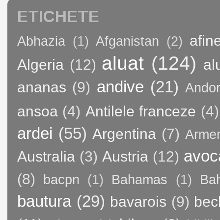
ETICHETE
afin
Abhazia
(1)
Afganistan
(2)
aluat
(124)
Algeria
(12)
al
andive
(21)
ananas
(9)
Andor
ansoa
(4)
Antilele franceze
(4)
ardei
(55)
Argentina
(7)
Arme
avoc
Australia
(3)
Austria
(12)
(8)
bacpn
(1)
Bahamas
(1)
Bah
bautura
(29)
bavarois
(9)
bec