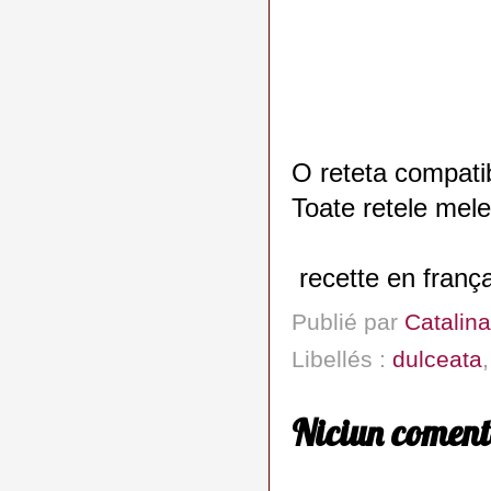
O reteta compatib
Toate retele mele
recette en franç
Publié par
Catalina
Libellés :
dulceata
Niciun coment