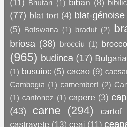
(11)
biban
(8)
Bhutan
(1)
bibili
(77)
blat-génoise
blat tort
(4)
br
(5)
Botswana
(1)
bradut
(2)
briosa
(38)
brocco
brocciu
(1)
(965)
budinca
(17)
Bulgaria
busuioc
(5)
cacao
(9)
(1)
caesa
Cambogia
(1)
camembert
(2)
Ca
cap
capere
(3)
(1)
cantonez
(1)
carne
(294)
(43)
cartof
ceap
castravete
(13)
ceai
(11)