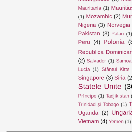
Mauritiu
Mauritania
(1)
Mozambic
(2)
Mun
(1)
Nigeria
(3)
Norvegia
Pakistan
(3)
Palau
(1
Polonia
(
Peru
(4)
Republica Dominica
(2)
Salvador
(1)
Samoa
Lucia
(1)
Sfântul Kitts
Singapore
(3)
Siria
(2
Statele Unite
(3
Príncipe
(1)
Tadjikistan
T
Trinidad și Tobago
(1)
Ungari
Uganda
(2)
Vietnam
(4)
Yemen
(1)