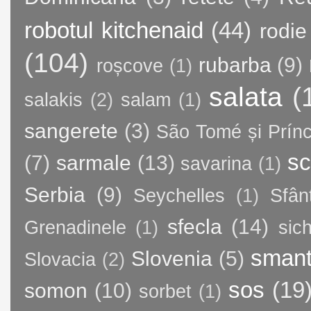
robotul kitchenaid
(44)
rodie
(104)
rubarba
(9)
roșcove
(1)
salata
(
salakis
(2)
salam
(1)
sangerete
(3)
São Tomé și Prínc
sc
(7)
sarmale
(13)
savarina
(1)
Serbia
(9)
Seychelles
(1)
Sfân
sfecla
(14)
Grenadinele
(1)
sic
sman
Slovenia
(5)
Slovacia
(2)
sos
(19
somon
(10)
sorbet
(1)