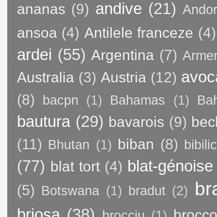
andive
(21)
ananas
(9)
Andor
ansoa
(4)
Antilele franceze
(4)
ardei
(55)
Argentina
(7)
Arme
avoc
Australia
(3)
Austria
(12)
(8)
bacpn
(1)
Bahamas
(1)
Bah
bautura
(29)
bavarois
(9)
bec
(11)
biban
(8)
Bhutan
(1)
bibili
(77)
blat-génoise
blat tort
(4)
br
(5)
Botswana
(1)
bradut
(2)
briosa
(38)
brocco
brocciu
(1)