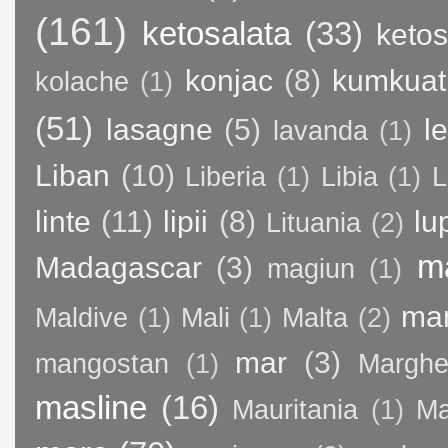
(161)
ketosalata
(33)
keto
konjac
(8)
kumkuat
kolache
(1)
(51)
lasagne
(5)
l
lavanda
(1)
Liban
(10)
Liberia
(1)
Libia
(1)
L
linte
(11)
lipii
(8)
lu
Lituania
(2)
m
Madagascar
(3)
magiun
(1)
ma
Maldive
(1)
Mali
(1)
Malta
(2)
mar
(3)
mangostan
(1)
Margher
masline
(16)
Mauritania
(1)
Ma