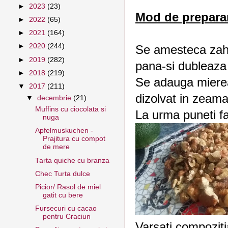
►
2023
(23)
Mod de prepara
►
2022
(65)
►
2021
(164)
►
2020
(244)
Se amesteca zaha
►
2019
(282)
pana-si dubleaza
►
2018
(219)
Se adauga mierea
▼
2017
(211)
dizolvat in zeama
▼
decembrie
(21)
Muffins cu ciocolata si
La urma puneti fai
nuga
Apfelmuskuchen -
Prajitura cu compot
de mere
Tarta quiche cu branza
Chec Turta dulce
Picior/ Rasol de miel
gatit cu bere
Fursecuri cu cacao
pentru Craciun
Varsati compoziti