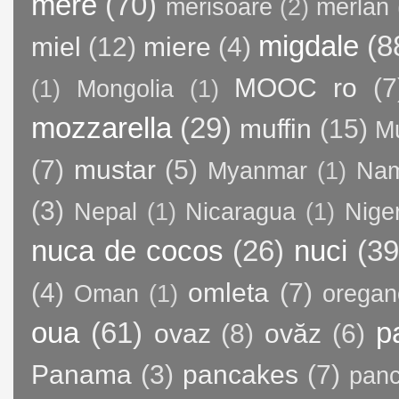
mere
(70)
merisoare
(2)
merlan
migdale
(8
miel
(12)
miere
(4)
MOOC ro
(7
(1)
Mongolia
(1)
mozzarella
(29)
muffin
(15)
M
(7)
mustar
(5)
Myanmar
(1)
Nam
(3)
Nepal
(1)
Nicaragua
(1)
Nige
nuca de cocos
(26)
nuci
(39
(4)
omleta
(7)
Oman
(1)
oregan
oua
(61)
p
ovaz
(8)
ovăz
(6)
Panama
(3)
pancakes
(7)
panc