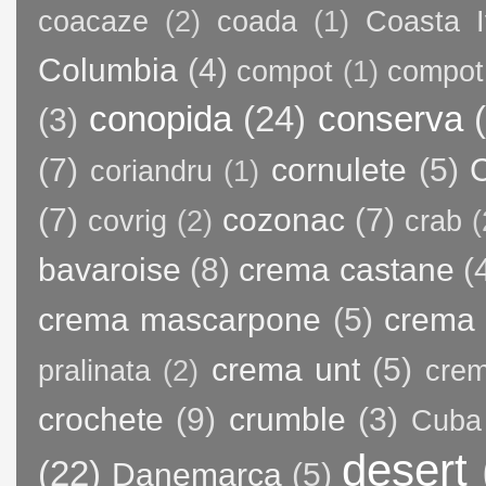
coacaze
(2)
coada
(1)
Coasta I
Columbia
(4)
compot
(1)
compot
conopida
(24)
conserva
(3)
(7)
cornulete
(5)
C
coriandru
(1)
(7)
cozonac
(7)
covrig
(2)
crab
(
bavaroise
(8)
crema castane
(
crema mascarpone
(5)
crema 
crema unt
(5)
pralinata
(2)
crem
crochete
(9)
crumble
(3)
Cuba
desert
(22)
Danemarca
(5)