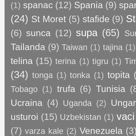
spanac
(12)
Spania
(9)
spa
(1)
(24)
St
St Moret
(5)
stafide
(9)
supa
(65)
(6)
sunca
(12)
Su
Tailanda
(9)
Taiwan
(1)
tajina
(1)
telina
(15)
terina
(1)
tigru
(1)
Ti
(34)
topita
tonga
(1)
tonka
(1)
trufa
(6)
Tunisia
(
Tobago
(1)
Ucraina
(4)
Ungar
Uganda
(2)
vaci
usturoi
(15)
Uzbekistan
(1)
(7)
Venezuela
(3
varza kale
(2)