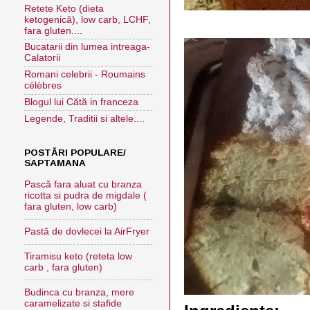
Retete Keto (dieta
ketogenică), low carb, LCHF,
fara gluten....
Bucatarii din lumea intreaga-
Calatorii
Romani celebrii - Roumains
célèbres
Blogul lui Cătă in franceza
Legende, Traditii si altele....
POSTĂRI POPULARE/
SAPTAMANA
Pască fara aluat cu branza
ricotta si pudra de migdale (
fara gluten, low carb)
Pastă de dovlecei la AirFryer
Tiramisu keto (reteta low
carb , fara gluten)
Budinca cu branza, mere
caramelizate si stafide