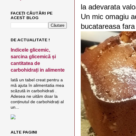
la adevarata valo
FACEȚI CĂUTĂRI PE
Un mic omagiu ad
ACEST BLOG
bucatareasa fara
DE ACTUALITATE !
Indicele glicemic,
sarcina glicemică și
cantitatea de
carbohidrați in alimente
Iată un tabel creat pentru a
mă ajuta în alimentatia mea
scăzută in carbohidrati .
Adesea ne uităm doar la
conținutul de carbohidrați al
un...
ALTE PAGINI