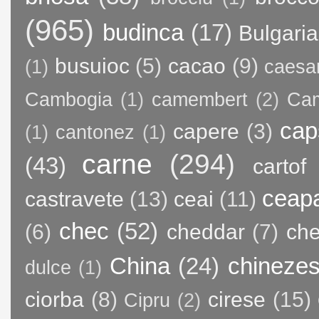
(965)
budinca
(17)
Bulgaria
busuioc
(5)
cacao
(9)
(1)
caesa
Cambogia
(1)
camembert
(2)
Ca
cap
capere
(3)
(1)
cantonez
(1)
carne
(294)
(43)
cartof
ceap
castravete
(13)
ceai
(11)
chec
(52)
(6)
cheddar
(7)
ch
China
(24)
chineze
dulce
(1)
ciorba
(8)
cirese
(15)
Cipru
(2)