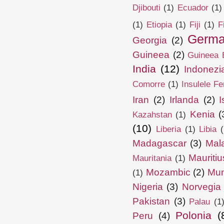
Djibouti
(1)
Ecuador
(1)
(1)
Etiopia
(1)
Fiji
(1)
F
Germa
Georgia
(2)
Guineea
(2)
Guineea E
India
(12)
Indonezi
Comorre
(1)
Insulele Fe
Iran
(2)
Irlanda
(2)
I
Kenia
(
Kazahstan
(1)
(10)
Liberia
(1)
Libia
(
Madagascar
(3)
Mal
Mauritiu
Mauritania
(1)
Mozambic
(2)
Mun
(1)
Nigeria
(3)
Norvegia
Pakistan
(3)
Palau
(1
Polonia
(
Peru
(4)