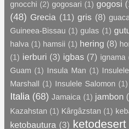
gogosi
(
gnocchi
(2)
gogosari
(1)
(48)
Grecia
(11)
gris
(8)
guac
gut
Guineea-Bissau
(1)
gulas
(1)
hering
(8)
halva
(1)
hamsii
(1)
ho
ierburi
(3)
igbas
(7)
(1)
ignama
Guam
(1)
Insula Man
(1)
Insule
Marshall
(1)
Insulele Salomon
(1)
Italia
(68)
jambon
Jamaica
(1)
Kazahstan
(1)
Kârgâzstan
(1)
keb
ketodesert
ketobautura
(3)