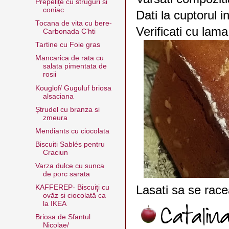
Prepeliţe cu struguri si
coniac
Dati la cuptorul 
Tocana de vita cu bere-
Verificati cu lama
Carbonada C'hti
Tartine cu Foie gras
Mancarica de rata cu
salata pimentata de
rosii
Kouglof/ Guguluf briosa
alsaciana
Ștrudel cu branza si
zmeura
Mendiants cu ciocolata
Biscuiti Sablés pentru
Craciun
Varza dulce cu sunca
de porc sarata
Lasati sa se racea
KAFFEREP- Biscuiţi cu
ovăz si ciocolată ca
la IKEA
Briosa de Sfantul
Nicolae/