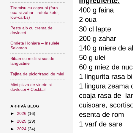
Ingrediente:
Tiramisu cu capsuni (fara
400 g faina
oua si zahar - reteta keto,
low-carbs)
2 oua
30 cl lapte
Peste alb cu crema de
dovlecei
200 g zahar
Omleta Honiara – Insulele
140 g miere de a
Salomon
50 g ulei
Biban cu midii si sos de
langustine
60 g miez de nu
Tajina de picior/rasol de miel
1 lingurita rasa b
1 lingura zeama 
Mini pizza de vinete si
dovlecei + Cocktail
coaja rasa de la
cuisoare, scortis
ARHIVĂ BLOG
esenta de rom
►
2026
(16)
►
2025
(29)
1 varf de sare
►
2024
(24)