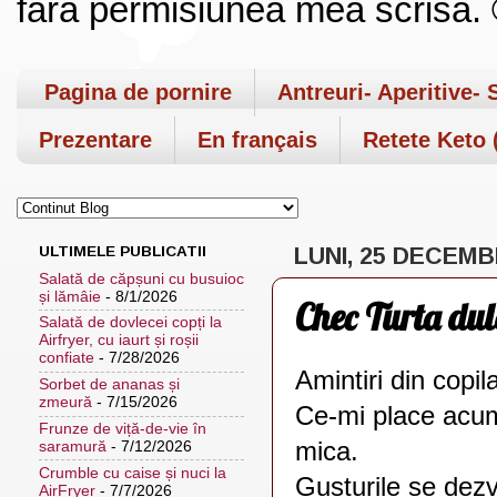
fara permisiunea mea scrisa. ©
Pagina de pornire
Antreuri- Aperitive- 
Prezentare
En français
Retete Keto (
ULTIMELE PUBLICATII
LUNI, 25 DECEMB
Salată de căpșuni cu busuioc
și lămâie
- 8/1/2026
Chec Turta dul
Salată de dovlecei copți la
Airfryer, cu iaurt și roșii
confiate
- 7/28/2026
Amintiri din copil
Sorbet de ananas și
zmeură
- 7/15/2026
Ce-mi place acum
Frunze de viță-de-vie în
mica.
saramură
- 7/12/2026
Crumble cu caise și nuci la
Gusturile se dezv
AirFryer
- 7/7/2026