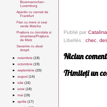
Boxemannchen -
Luxemburg
Aperitiv cu carnati de
Frankfurt
Flan cu mere si ceai
verde Matcha
Publié par
Catalina
Prajitura cu ciocolata si
smantana/Prajitura
Libellés :
chec
,
des
de Metz
Savarine cu aluat
dospit
Niciun coment
►
noiembrie
(18)
►
octombrie
(19)
Trimiteți un c
►
septembrie
(20)
►
august
(14)
►
iulie
(16)
►
iunie
(18)
►
mai
(18)
►
aprilie
(17)