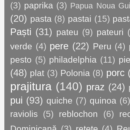
(3)
paprika
(3)
Papua Noua Gu
(20)
pasta
(8)
pastai
(15)
past
Paști
(31)
pateu
(9)
pateuri
pere
(22)
verde
(4)
Peru
(4)
pesto
(5)
philadelphia
(11)
pie
(48)
porc
plat
(3)
Polonia
(8)
prajitura
(140)
praz
(24)
pui
(93)
quiche
(7)
quinoa
(6
raviolis
(5)
reblochon
(6)
re
Dominicană
(3)
retete
(4)
Re