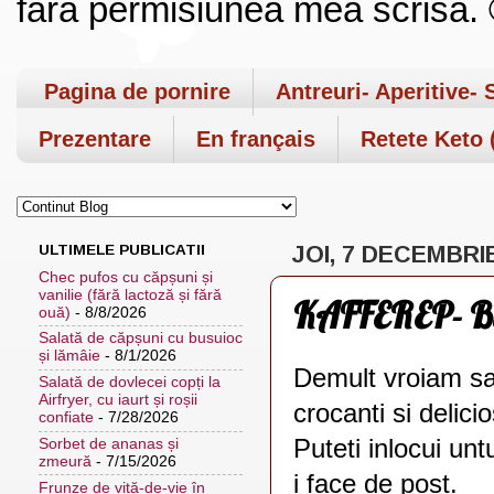
fara permisiunea mea scrisa. ©
Pagina de pornire
Antreuri- Aperitive- 
Prezentare
En français
Retete Keto (
ULTIMELE PUBLICATII
JOI, 7 DECEMBRI
Chec pufos cu căpșuni și
vanilie (fără lactoză și fără
KAFFEREP- Bisc
ouă)
- 8/8/2026
Salată de căpșuni cu busuioc
și lămâie
- 8/1/2026
Demult vroiam sa 
Salată de dovlecei copți la
Airfryer, cu iaurt și roșii
crocanti si delicio
confiate
- 7/28/2026
Puteti inlocui unt
Sorbet de ananas și
zmeură
- 7/15/2026
i face de post.
Frunze de viță-de-vie în