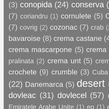
conopida
(24)
conserva
(3)
(7)
cornulete
(5)
C
coriandru
(1)
(7)
cozonac
(7)
covrig
(2)
crab
(
bavaroise
(8)
crema castane
(
crema mascarpone
(5)
crema 
crema unt
(5)
pralinata
(2)
crem
crochete
(9)
crumble
(3)
Cuba
desert
(22)
Danemarca
(5)
dovleac
(31)
dovlecel
(57)
Emiratele Arabe Unite
(1)
eo
(1)