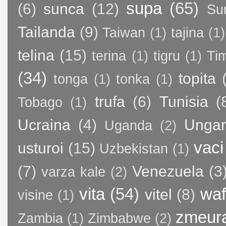
supa
(65)
(6)
sunca
(12)
Su
Tailanda
(9)
Taiwan
(1)
tajina
(1)
telina
(15)
terina
(1)
tigru
(1)
Ti
(34)
topita
tonga
(1)
tonka
(1)
trufa
(6)
Tunisia
(
Tobago
(1)
Ucraina
(4)
Ungar
Uganda
(2)
vaci
usturoi
(15)
Uzbekistan
(1)
(7)
Venezuela
(3
varza kale
(2)
vita
(54)
waf
vitel
(8)
visine
(1)
zmeur
Zambia
(1)
Zimbabwe
(2)