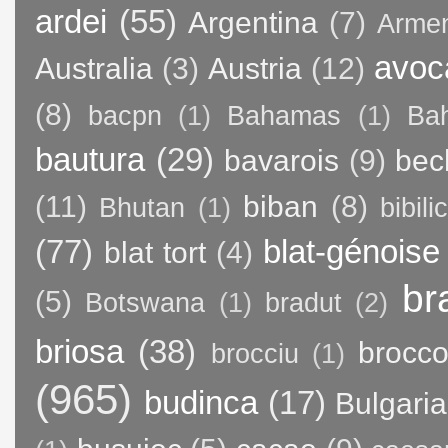
ardei
(55)
Argentina
(7)
Arme
avoc
Australia
(3)
Austria
(12)
(8)
bacpn
(1)
Bahamas
(1)
Bah
bautura
(29)
bavarois
(9)
bec
(11)
biban
(8)
Bhutan
(1)
bibili
(77)
blat-génoise
blat tort
(4)
br
(5)
Botswana
(1)
bradut
(2)
briosa
(38)
brocco
brocciu
(1)
(965)
budinca
(17)
Bulgaria