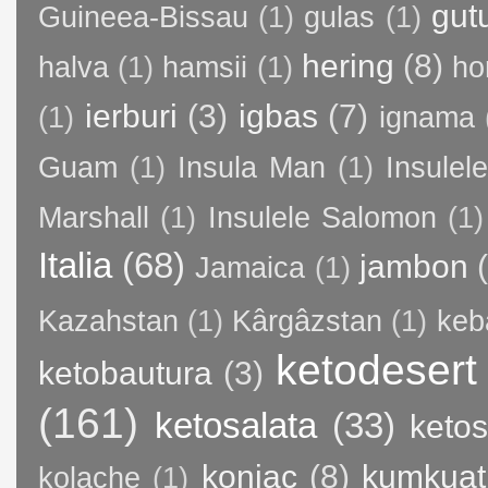
gut
Guineea-Bissau
(1)
gulas
(1)
hering
(8)
halva
(1)
hamsii
(1)
ho
ierburi
(3)
igbas
(7)
(1)
ignama
Guam
(1)
Insula Man
(1)
Insule
Marshall
(1)
Insulele Salomon
(1)
Italia
(68)
jambon
Jamaica
(1)
Kazahstan
(1)
Kârgâzstan
(1)
keb
ketodesert
ketobautura
(3)
(161)
ketosalata
(33)
keto
konjac
(8)
kumkuat
kolache
(1)