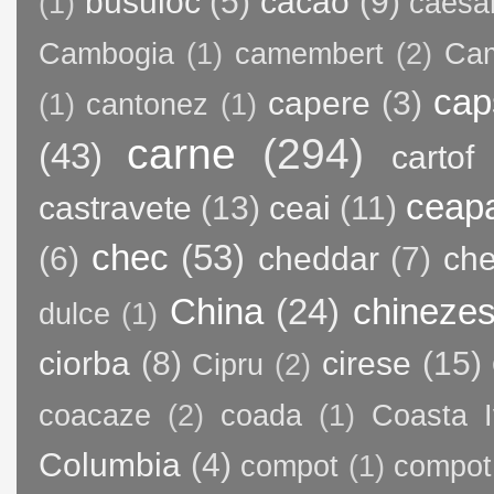
busuioc
(5)
cacao
(9)
(1)
caesa
Cambogia
(1)
camembert
(2)
Ca
cap
capere
(3)
(1)
cantonez
(1)
carne
(294)
(43)
cartof
ceap
castravete
(13)
ceai
(11)
chec
(53)
(6)
cheddar
(7)
ch
China
(24)
chineze
dulce
(1)
ciorba
(8)
cirese
(15)
Cipru
(2)
coacaze
(2)
coada
(1)
Coasta I
Columbia
(4)
compot
(1)
compot