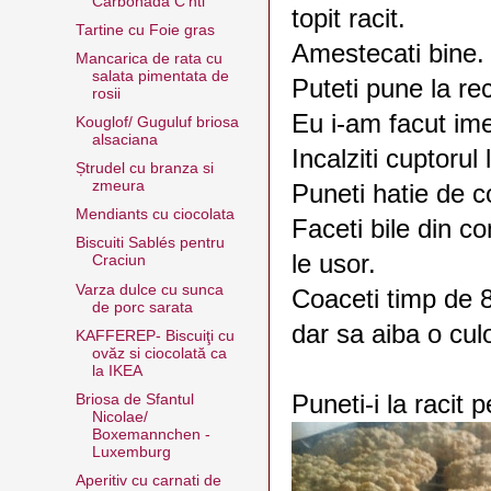
Carbonada C'hti
topit racit.
Tartine cu Foie gras
Amestecati bine.
Mancarica de rata cu
salata pimentata de
Puteti pune la re
rosii
Eu i-am facut ime
Kouglof/ Guguluf briosa
alsaciana
Incalziti cuptorul
Ștrudel cu branza si
zmeura
Puneti hatie de c
Mendiants cu ciocolata
Faceti bile din co
Biscuiti Sablés pentru
le usor.
Craciun
Varza dulce cu sunca
Coaceti timp de 8
de porc sarata
dar sa aiba o cul
KAFFEREP- Biscuiţi cu
ovăz si ciocolată ca
la IKEA
Puneti-i la racit p
Briosa de Sfantul
Nicolae/
Boxemannchen -
Luxemburg
Aperitiv cu carnati de