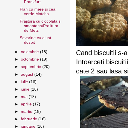
Frankfurt
Flan cu mere si ceai
verde Matcha
Prajitura cu ciocolata si
smantana/Prajitura
de Metz
Savarine cu aluat
dospit
Cand biscuitii s-a
►
noiembrie
(18)
►
octombrie
(19)
Intoarceti biscuiti
►
septembrie
(20)
cate 2 sau lasa si
►
august
(14)
►
iulie
(16)
►
iunie
(18)
►
mai
(18)
►
aprilie
(17)
►
martie
(18)
►
februarie
(16)
►
ianuarie
(16)