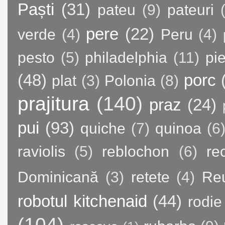
Paști
(31)
pateu
(9)
pateuri
pere
(22)
verde
(4)
Peru
(4)
pesto
(5)
philadelphia
(11)
pie
(48)
porc
plat
(3)
Polonia
(8)
prajitura
(140)
praz
(24)
pui
(93)
quiche
(7)
quinoa
(6
raviolis
(5)
reblochon
(6)
re
Dominicană
(3)
retete
(4)
Re
robotul kitchenaid
(44)
rodie
(104)