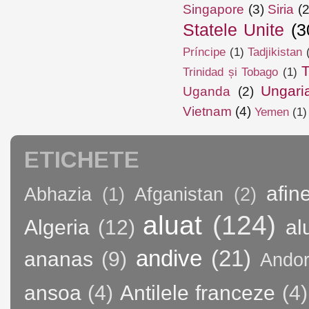
Singapore
(3)
Siria
(2
Statele Unite
(3
Príncipe
(1)
Tadjikistan
T
Trinidad și Tobago
(1)
Ungari
Uganda
(2)
Vietnam
(4)
Yemen
(1)
ETICHETE
afin
Abhazia
(1)
Afganistan
(2)
aluat
(124)
Algeria
(12)
al
andive
(21)
ananas
(9)
Andor
ansoa
(4)
Antilele franceze
(4)