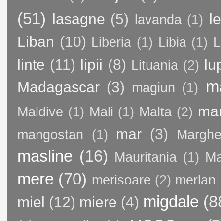
(51)
lasagne
(5)
l
lavanda
(1)
Liban
(10)
Liberia
(1)
Libia
(1)
L
linte
(11)
lipii
(8)
lu
Lituania
(2)
m
Madagascar
(3)
magiun
(1)
ma
Maldive
(1)
Mali
(1)
Malta
(2)
mar
(3)
mangostan
(1)
Margher
masline
(16)
Mauritania
(1)
Ma
mere
(70)
merisoare
(2)
merlan
migdale
(8
miel
(12)
miere
(4)