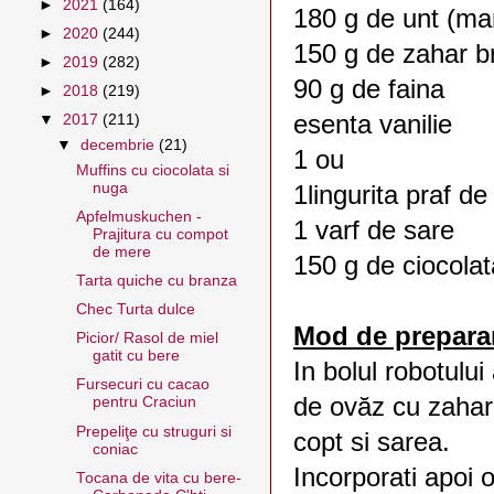
►
2021
(164)
180 g de unt (ma
►
2020
(244)
150 g de zahar b
►
2019
(282)
90 g de faina
►
2018
(219)
esenta vanilie
▼
2017
(211)
▼
decembrie
(21)
1 ou
Muffins cu ciocolata si
nuga
1lingurita praf de
Apfelmuskuchen -
1 varf de sare
Prajitura cu compot
de mere
150 g de ciocola
Tarta quiche cu branza
Chec Turta dulce
Mod de prepara
Picior/ Rasol de miel
gatit cu bere
In bolul robotului
Fursecuri cu cacao
de ovăz cu zaharu
pentru Craciun
Prepeliţe cu struguri si
copt si sarea.
coniac
Incorporati apoi ou
Tocana de vita cu bere-