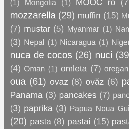
MOOC ro
(7
(1)
Mongolia
(1)
mozzarella
(29)
muffin
(15)
M
(7)
mustar
(5)
Myanmar
(1)
Nam
(3)
Nepal
(1)
Nicaragua
(1)
Nige
nuca de cocos
(26)
nuci
(39
(4)
omleta
(7)
Oman
(1)
oregan
oua
(61)
p
ovaz
(8)
ovăz
(6)
Panama
(3)
pancakes
(7)
panc
(3)
paprika
(3)
Papua Noua Gu
(20)
pasta
(8)
pastai
(15)
past