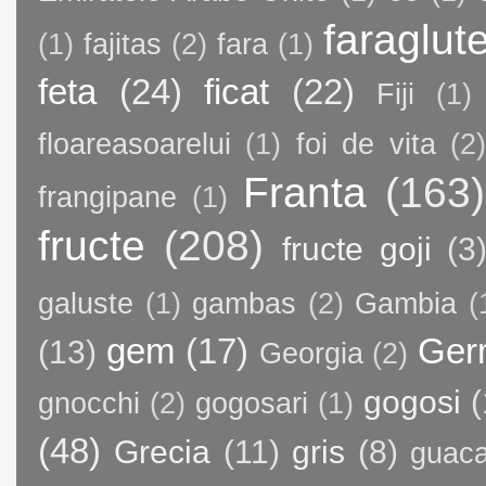
faraglut
(1)
fajitas
(2)
fara
(1)
feta
(24)
ficat
(22)
Fiji
(1)
floareasoarelui
(1)
foi de vita
(2)
Franta
(163)
frangipane
(1)
fructe
(208)
fructe goji
(3
galuste
(1)
gambas
(2)
Gambia
(
gem
(17)
Ger
(13)
Georgia
(2)
gogosi
(
gnocchi
(2)
gogosari
(1)
(48)
Grecia
(11)
gris
(8)
guac