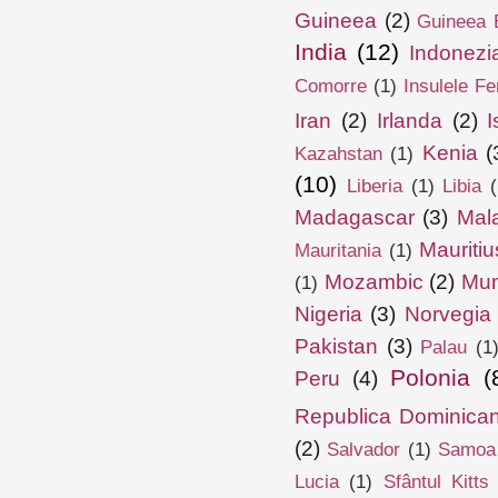
Guineea
(2)
Guineea E
India
(12)
Indonezi
Comorre
(1)
Insulele Fe
Iran
(2)
Irlanda
(2)
I
Kenia
(
Kazahstan
(1)
(10)
Liberia
(1)
Libia
(
Madagascar
(3)
Mal
Mauritiu
Mauritania
(1)
Mozambic
(2)
Mun
(1)
Nigeria
(3)
Norvegia
Pakistan
(3)
Palau
(1
Polonia
(
Peru
(4)
Republica Dominica
(2)
Salvador
(1)
Samoa
Lucia
(1)
Sfântul Kitts