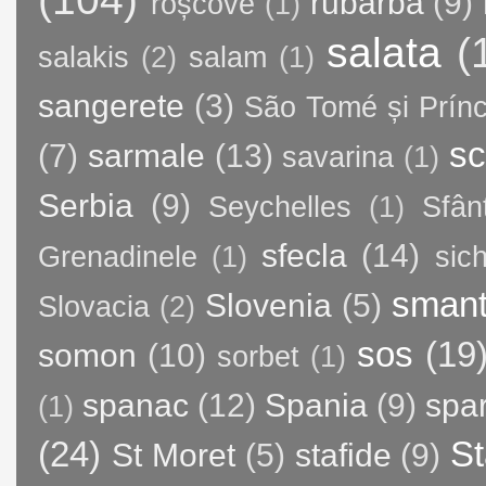
rubarba
(9)
roșcove
(1)
salata
(
salakis
(2)
salam
(1)
sangerete
(3)
São Tomé și Prínc
sc
(7)
sarmale
(13)
savarina
(1)
Serbia
(9)
Seychelles
(1)
Sfân
sfecla
(14)
Grenadinele
(1)
sic
sman
Slovenia
(5)
Slovacia
(2)
sos
(19
somon
(10)
sorbet
(1)
spanac
(12)
Spania
(9)
spa
(1)
(24)
St
St Moret
(5)
stafide
(9)