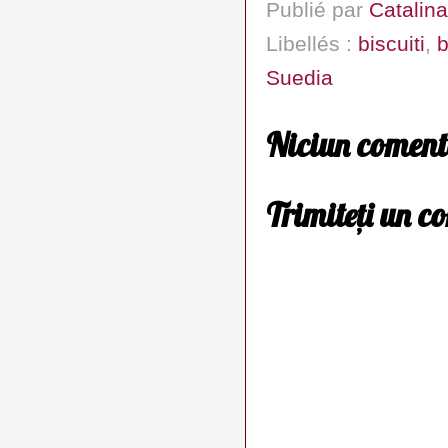
Publié par
Catalina
Libellés :
biscuiti
,
b
Suedia
Niciun coment
Trimiteți un c