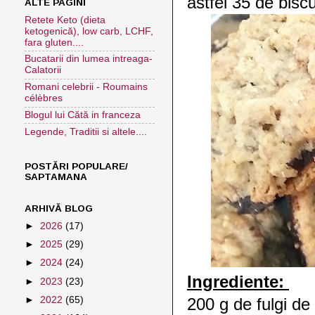
astfel 35 de bisc
ALTE PAGINI
Retete Keto (dieta
ketogenică), low carb, LCHF,
fara gluten....
Bucatarii din lumea intreaga-
Calatorii
Romani celebrii - Roumains
célèbres
Blogul lui Cătă in franceza
Legende, Traditii si altele....
POSTĂRI POPULARE/
SAPTAMANA
ARHIVĂ BLOG
►
2026
(17)
►
2025
(29)
►
2024
(24)
Ingrediente:
►
2023
(23)
►
2022
(65)
200 g de fulgi de