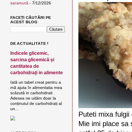
saramură
- 7/12/2026
FACEȚI CĂUTĂRI PE
ACEST BLOG
DE ACTUALITATE !
Indicele glicemic,
sarcina glicemică și
cantitatea de
carbohidrați in alimente
Iată un tabel creat pentru a
mă ajuta în alimentatia mea
scăzută in carbohidrati .
Adesea ne uităm doar la
conținutul de carbohidrați al
un...
Puteti mixa fulgii 
Mie imi place sa 