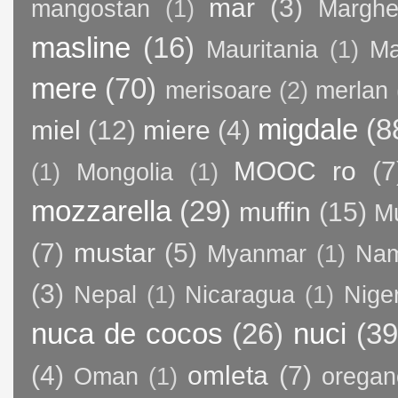
mar
(3)
mangostan
(1)
Margher
masline
(16)
Mauritania
(1)
Ma
mere
(70)
merisoare
(2)
merlan
migdale
(8
miel
(12)
miere
(4)
MOOC ro
(7
(1)
Mongolia
(1)
mozzarella
(29)
muffin
(15)
M
(7)
mustar
(5)
Myanmar
(1)
Nam
(3)
Nepal
(1)
Nicaragua
(1)
Nige
nuca de cocos
(26)
nuci
(39
(4)
omleta
(7)
Oman
(1)
oregan