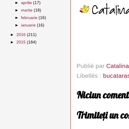
►
aprilie
(17)
►
martie
(18)
►
februarie
(16)
►
ianuarie
(16)
►
2016
(211)
►
2015
(184)
Publié par
Catalina
Libellés :
bucatara
Niciun coment
Trimiteți un c