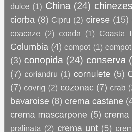
China
(24)
chineze
dulce
(1)
ciorba
(8)
cirese
(15)
Cipru
(2)
coacaze
(2)
coada
(1)
Coasta I
Columbia
(4)
compot
(1)
compot
conopida
(24)
conserva
(3)
(7)
cornulete
(5)
C
coriandru
(1)
(7)
cozonac
(7)
covrig
(2)
crab
(
bavaroise
(8)
crema castane
(
crema mascarpone
(5)
crema 
crema unt
(5)
pralinata
(2)
crem