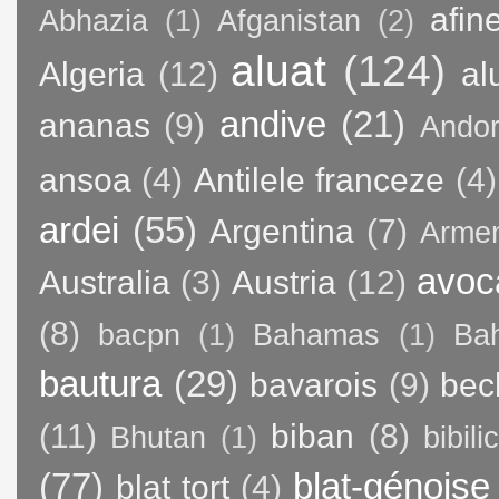
afin
Abhazia
(1)
Afganistan
(2)
aluat
(124)
Algeria
(12)
al
andive
(21)
ananas
(9)
Andor
ansoa
(4)
Antilele franceze
(4)
ardei
(55)
Argentina
(7)
Arme
avoc
Australia
(3)
Austria
(12)
(8)
bacpn
(1)
Bahamas
(1)
Bah
bautura
(29)
bavarois
(9)
bec
(11)
biban
(8)
Bhutan
(1)
bibili
(77)
blat-génoise
blat tort
(4)