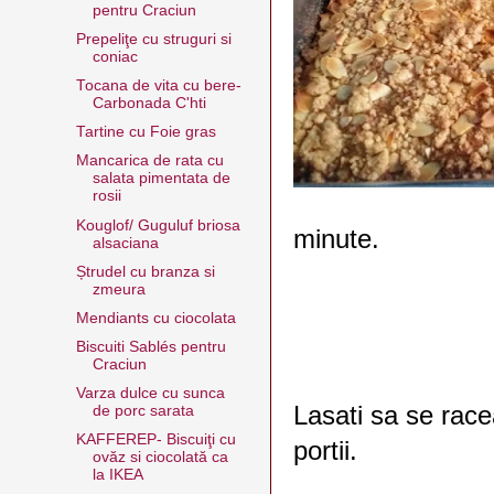
pentru Craciun
Prepeliţe cu struguri si
coniac
Tocana de vita cu bere-
Carbonada C'hti
Tartine cu Foie gras
Mancarica de rata cu
salata pimentata de
rosii
Kouglof/ Guguluf briosa
minute.
alsaciana
Ștrudel cu branza si
zmeura
Mendiants cu ciocolata
Biscuiti Sablés pentru
Craciun
Varza dulce cu sunca
Lasati sa se racea
de porc sarata
KAFFEREP- Biscuiţi cu
portii.
ovăz si ciocolată ca
la IKEA