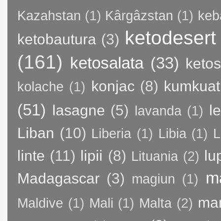
Kazahstan
(1)
Kârgâzstan
(1)
keb
ketodesert
ketobautura
(3)
(161)
ketosalata
(33)
keto
konjac
(8)
kumkuat
kolache
(1)
(51)
lasagne
(5)
l
lavanda
(1)
Liban
(10)
Liberia
(1)
Libia
(1)
L
linte
(11)
lipii
(8)
lu
Lituania
(2)
m
Madagascar
(3)
magiun
(1)
ma
Maldive
(1)
Mali
(1)
Malta
(2)