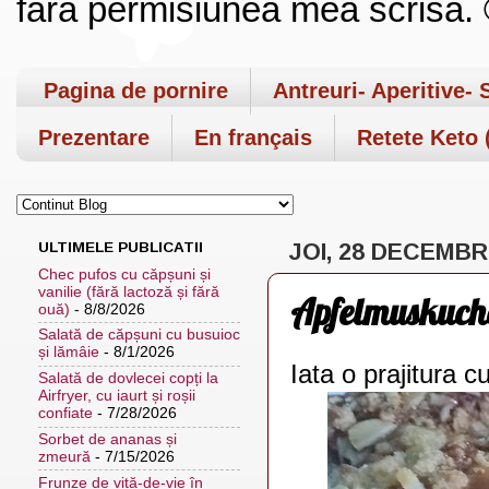
fara permisiunea mea scrisa. ©
Pagina de pornire
Antreuri- Aperitive- 
Prezentare
En français
Retete Keto (
ULTIMELE PUBLICATII
JOI, 28 DECEMBR
Chec pufos cu căpșuni și
vanilie (fără lactoză și fără
Apfelmuskuche
ouă)
- 8/8/2026
Salată de căpșuni cu busuioc
și lămâie
- 8/1/2026
Iata o prajitura 
Salată de dovlecei copți la
Airfryer, cu iaurt și roșii
confiate
- 7/28/2026
Sorbet de ananas și
zmeură
- 7/15/2026
Frunze de viță-de-vie în