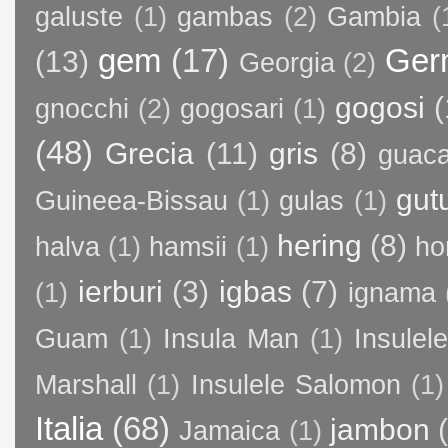
galuste
(1)
gambas
(2)
Gambia
(
gem
(17)
Ger
(13)
Georgia
(2)
gogosi
(
gnocchi
(2)
gogosari
(1)
(48)
Grecia
(11)
gris
(8)
guac
gut
Guineea-Bissau
(1)
gulas
(1)
hering
(8)
halva
(1)
hamsii
(1)
ho
ierburi
(3)
igbas
(7)
(1)
ignama
Guam
(1)
Insula Man
(1)
Insule
Marshall
(1)
Insulele Salomon
(1)
Italia
(68)
jambon
Jamaica
(1)