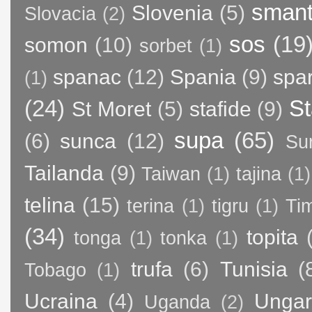
sman
Slovenia
(5)
Slovacia
(2)
sos
(19
somon
(10)
sorbet
(1)
spanac
(12)
Spania
(9)
spa
(1)
(24)
St
St Moret
(5)
stafide
(9)
supa
(65)
(6)
sunca
(12)
Su
Tailanda
(9)
Taiwan
(1)
tajina
(1)
telina
(15)
terina
(1)
tigru
(1)
Ti
(34)
topita
tonga
(1)
tonka
(1)
trufa
(6)
Tunisia
(
Tobago
(1)
Ucraina
(4)
Ungar
Uganda
(2)