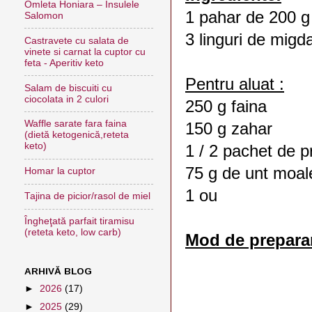
Omleta Honiara – Insulele
1 pahar de 200 
Salomon
3 linguri de migda
Castravete cu salata de
vinete si carnat la cuptor cu
feta - Aperitiv keto
Pentru aluat :
Salam de biscuiti cu
ciocolata in 2 culori
250 g faina
Waffle sarate fara faina
150 g zahar
(dietă ketogenică,reteta
keto)
1 / 2 pachet de p
75 g de unt moal
Homar la cuptor
1 ou
Tajina de picior/rasol de miel
Îngheţată parfait tiramisu
(reteta keto, low carb)
Mod de prepara
ARHIVĂ BLOG
►
2026
(17)
►
2025
(29)