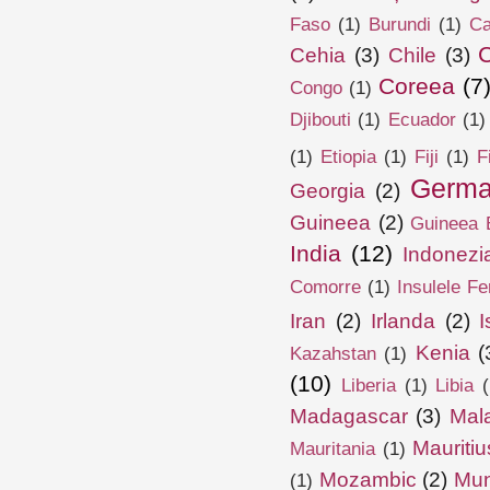
Faso
(1)
Burundi
(1)
Ca
Cehia
(3)
Chile
(3)
Coreea
(7
Congo
(1)
Djibouti
(1)
Ecuador
(1)
(1)
Etiopia
(1)
Fiji
(1)
F
Germa
Georgia
(2)
Guineea
(2)
Guineea E
India
(12)
Indonezi
Comorre
(1)
Insulele Fe
Iran
(2)
Irlanda
(2)
I
Kenia
(
Kazahstan
(1)
(10)
Liberia
(1)
Libia
(
Madagascar
(3)
Mal
Mauritiu
Mauritania
(1)
Mozambic
(2)
Mun
(1)