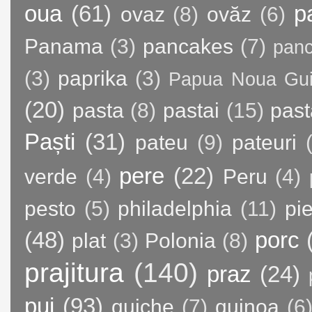
oua
(61)
p
ovaz
(8)
ovăz
(6)
Panama
(3)
pancakes
(7)
panc
(3)
paprika
(3)
Papua Noua Gu
(20)
pasta
(8)
pastai
(15)
past
Paști
(31)
pateu
(9)
pateuri
pere
(22)
verde
(4)
Peru
(4)
pesto
(5)
philadelphia
(11)
pie
(48)
porc
plat
(3)
Polonia
(8)
prajitura
(140)
praz
(24)
pui
(93)
quiche
(7)
quinoa
(6