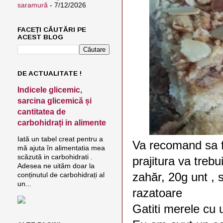
saramură
- 7/12/2026
FACEȚI CĂUTĂRI PE
ACEST BLOG
DE ACTUALITATE !
Indicele glicemic,
sarcina glicemică și
cantitatea de
carbohidrați in alimente
Iată un tabel creat pentru a
Va recomand sa f
mă ajuta în alimentatia mea
scăzută in carbohidrati .
prajitura va trebu
Adesea ne uităm doar la
zahăr, 20g unt , 
conținutul de carbohidrați al
un...
razatoare
Gatiti merele cu 