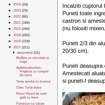
►
2024
(24)
Incalziti cuptorul
►
2023
(23)
Puneti toate ingre
►
2022
(65)
castron si amestec
►
2021
(164)
(nu folositi mixer
►
2020
(244)
►
2019
(282)
►
2018
(219)
Puneti 2/3 din al
▼
2017
(211)
20/30 cm).
▼
decembrie
(21)
Muffins cu ciocolata si
nuga
Puneti deasupra 
Apfelmuskuchen -
Prajitura cu compot
Amestecati aluatu
de mere
si puneti-l deasu
Tarta quiche cu branza
.
Chec Turta dulce
Picior/ Rasol de miel
gatit cu bere
Fursecuri cu cacao