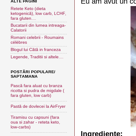
Eu am avut un co
ALTE PAGINI
Retete Keto (dieta
ketogenică), low carb, LCHF,
fara gluten....
Bucatarii din lumea intreaga-
Calatorii
Romani celebrii - Roumains
célèbres
Blogul lui Cătă in franceza
Legende, Traditii si altele....
POSTĂRI POPULARE/
SAPTAMANA
Pască fara aluat cu branza
ricotta si pudra de migdale (
fara gluten, low carb)
Pastă de dovlecei la AirFryer
Tiramisu cu capsuni (fara
oua si zahar - reteta keto,
low-carbs)
Ingrediente: