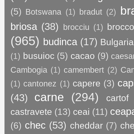
br
(5)
Botswana
(1)
bradut
(2)
briosa
(38)
brocco
brocciu
(1)
(965)
budinca
(17)
Bulgaria
busuioc
(5)
cacao
(9)
(1)
caesa
Cambogia
(1)
camembert
(2)
Ca
cap
capere
(3)
(1)
cantonez
(1)
carne
(294)
(43)
cartof
ceap
castravete
(13)
ceai
(11)
chec
(53)
(6)
cheddar
(7)
ch