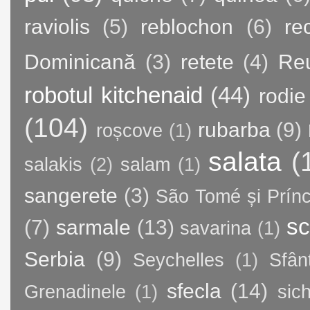
raviolis
(5)
reblochon
(6)
re
Dominicană
(3)
retete
(4)
Re
robotul kitchenaid
(44)
rodie
(104)
rubarba
(9)
roșcove
(1)
salata
(
salakis
(2)
salam
(1)
sangerete
(3)
São Tomé și Prínc
sc
(7)
sarmale
(13)
savarina
(1)
Serbia
(9)
Seychelles
(1)
Sfân
sfecla
(14)
Grenadinele
(1)
sic