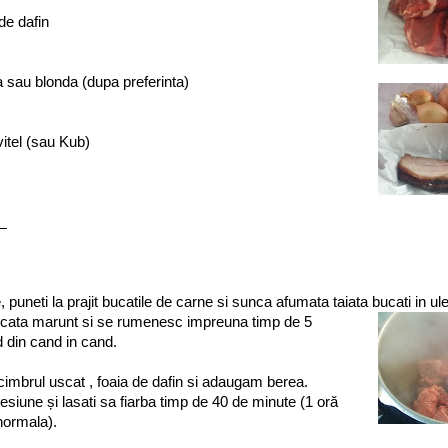
de dafin
a sau blonda (dupa preferinta)
vitel (sau Kub)
:
 puneti la prajit bucatile de carne si sunca afumata taiata bucati in ule
cata marunt si se rumenesc impreuna timp de 5
 din cand in cand.
cimbrul uscat , foaia de dafin si adaugam berea.
resiune și lasati sa fiarba timp de 40 de minute (1 oră
 normala).