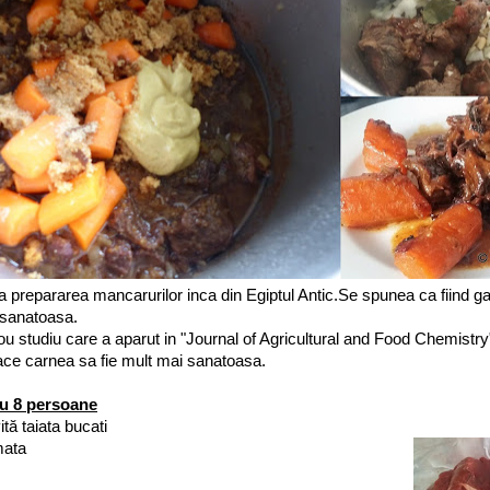
la prepararea mancarurilor inca din Egiptul Antic.Se spunea ca fiind ga
 sanatoasa.
ou studiu care a aparut in "Journal of Agricultural and Food Chemistr
ace carnea sa fie mult mai sanatoasa.
u 8 persoane
tă taiata bucati
mata