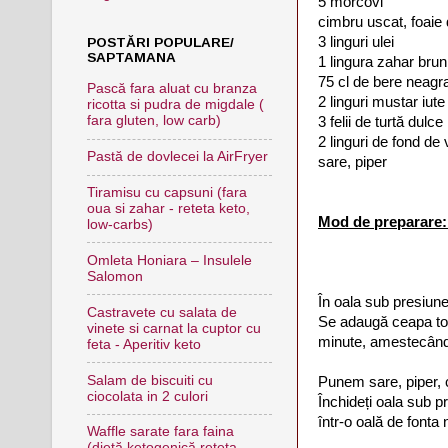
5 morcovi
cimbru uscat, foaie 
3 linguri ulei
POSTĂRI POPULARE/
SAPTAMANA
1 lingura zahar brun
75 cl de bere neagr
Pască fara aluat cu branza
2 linguri mustar iute
ricotta si pudra de migdale (
fara gluten, low carb)
3 felii de turtă dulce
2 linguri de fond de 
Pastă de dovlecei la AirFryer
sare, piper
Tiramisu cu capsuni (fara
oua si zahar - reteta keto,
Mod de preparare
low-carbs)
Omleta Honiara – Insulele
Salomon
În oala sub presiune,
Castravete cu salata de
Se adaugă ceapa to
vinete si carnat la cuptor cu
minute, amestecând
feta - Aperitiv keto
Salam de biscuiti cu
Punem sare, piper, 
ciocolata in 2 culori
Închideți oala sub p
într-o oală de fonta
Waffle sarate fara faina
(dietă ketogenică,reteta