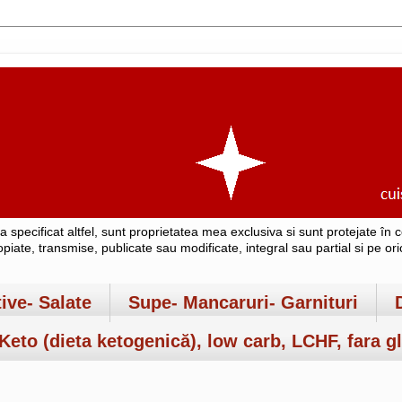
-a specificat altfel, sunt proprietatea mea exclusiva si sunt protejate î
copiate, transmise, publicate sau modificate, integral sau partial si pe o
tive- Salate
Supe- Mancaruri- Garnituri
Keto (dieta ketogenică), low carb, LCHF, fara gl