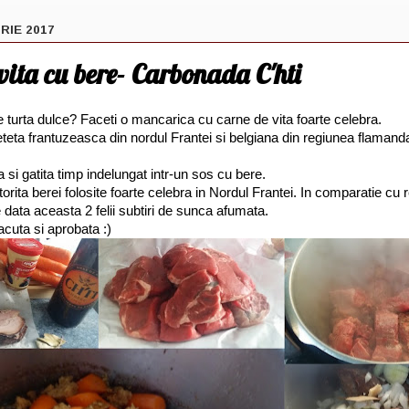
RIE 2017
ita cu bere- Carbonada C'hti
 turta dulce? Faceti o mancarica cu carne de vita foarte celebra.
eta frantuzeasca din nordul Frantei si belgiana din regiunea flamand
 si gatita timp indelungat intr-un sos cu bere.
orita berei folosite foarte celebra in Nordul Frantei. In comparatie cu 
data aceasta 2 felii subtiri de sunca afumata.
acuta si aprobata :)