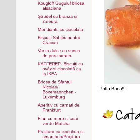
Kouglof/ Guguluf briosa
alsaciana
Ștrudel cu branza si
zmeura
Mendiants cu ciocolata
Biscuiti Sablés pentru
Craciun
Varza dulce cu sunca
de porc sarata
KAFFEREP- Biscuiţi cu
ovăz si ciocolată ca
la IKEA
Briosa de Sfantul
Nicolae/
Pofta Buna!!!
Boxemannchen -
Luxemburg
Aperitiv cu carnati de
Frankfurt
Flan cu mere si ceai
verde Matcha
Prajitura cu ciocolata si
smantana/Prajitura