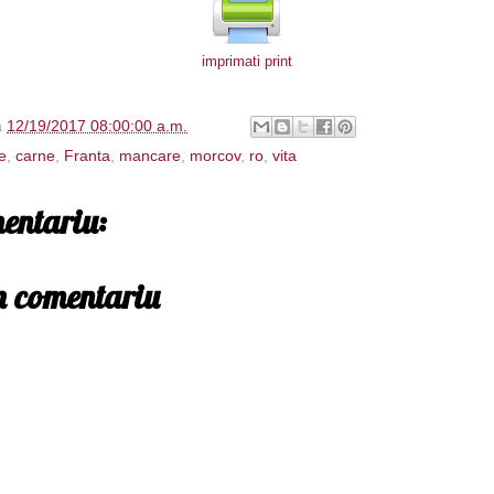
imprimati print
à
12/19/2017 08:00:00 a.m.
e
,
carne
,
Franta
,
mancare
,
morcov
,
ro
,
vita
entariu:
un comentariu