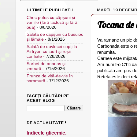
ULTIMELE PUBLICATII
MARȚI, 19 DECEMB
Chec pufos cu căpșuni și
Tocana de v
vanilie (fără lactoză și fără
ouă)
- 8/8/2026
Salată de căpșuni cu busuioc
și lămâie
- 8/1/2026
Va ramane un pic de
Carbonada este o ret
Salată de dovlecei copți la
Airfryer, cu iaurt și roșii
renumita.
confiate
- 7/28/2026
Carnea este mijotata
Sorbet de ananas și
Am numit-o C'hti dat
zmeură
- 7/15/2026
publicata am pus de 
Frunze de viță-de-vie în
Reteta este deci ref
saramură
- 7/12/2026
FACEȚI CĂUTĂRI PE
ACEST BLOG
DE ACTUALITATE !
Indicele glicemic,