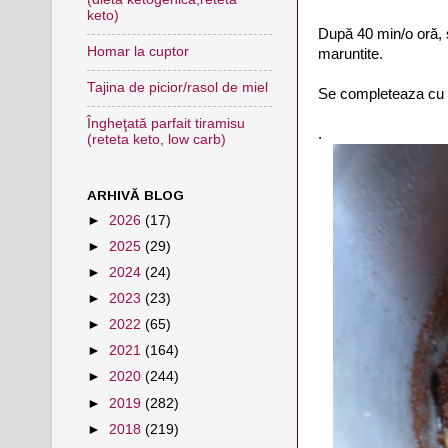
keto)
După 40 min/o oră, s
Homar la cuptor
maruntite.
Tajina de picior/rasol de miel
Se completeaza cu mo
Îngheţată parfait tiramisu
.
(reteta keto, low carb)
ARHIVĂ BLOG
►
2026
(17)
►
2025
(29)
►
2024
(24)
►
2023
(23)
►
2022
(65)
►
2021
(164)
►
2020
(244)
►
2019
(282)
►
2018
(219)