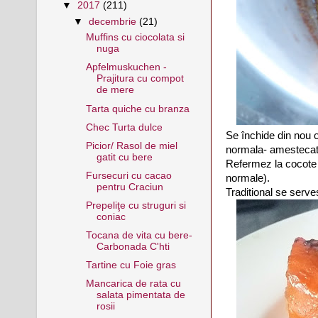
▼
2017
(211)
▼
decembrie
(21)
Muffins cu ciocolata si
nuga
Apfelmuskuchen -
Prajitura cu compot
de mere
Tarta quiche cu branza
Chec Turta dulce
Se închide din nou o
Picior/ Rasol de miel
normala- amestecati
gatit cu bere
Refermez la cocote 
Fursecuri cu cacao
normale).
pentru Craciun
Traditional se servest
Prepeliţe cu struguri si
coniac
Tocana de vita cu bere-
Carbonada C'hti
Tartine cu Foie gras
Mancarica de rata cu
salata pimentata de
rosii