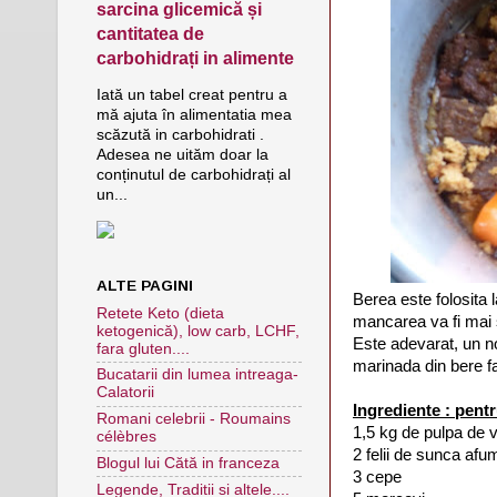
sarcina glicemică și
cantitatea de
carbohidrați in alimente
Iată un tabel creat pentru a
mă ajuta în alimentatia mea
scăzută in carbohidrati .
Adesea ne uităm doar la
conținutul de carbohidrați al
un...
ALTE PAGINI
Berea este folosita 
Retete Keto (dieta
mancarea va fi mai
ketogenică), low carb, LCHF,
Este adevarat, un n
fara gluten....
marinada din bere f
Bucatarii din lumea intreaga-
Calatorii
Ingrediente :
pentr
Romani celebrii - Roumains
1,5 kg de pulpa de vi
célèbres
2 felii de sunca afu
Blogul lui Cătă in franceza
3 cepe
Legende, Traditii si altele....