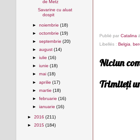
de Metz
Savarine cu aluat
dospit
►
noiembrie
(18)
►
octombrie
(19)
Publié par
Catalina
►
septembrie
(20)
Libellés :
Belgia
,
ber
►
august
(14)
►
iulie
(16)
Niciun com
►
iunie
(18)
►
mai
(18)
Trimiteți 
►
aprilie
(17)
►
martie
(18)
►
februarie
(16)
►
ianuarie
(16)
►
2016
(211)
►
2015
(184)