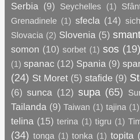
Serbia
(9)
Seychelles
(1)
Sfân
sfecla
(14)
Grenadinele
(1)
sic
sman
Slovenia
(5)
Slovacia
(2)
sos
(19
somon
(10)
sorbet
(1)
spanac
(12)
Spania
(9)
spa
(1)
(24)
St
St Moret
(5)
stafide
(9)
supa
(65)
(6)
sunca
(12)
Su
Tailanda
(9)
Taiwan
(1)
tajina
(1)
telina
(15)
terina
(1)
tigru
(1)
Ti
(34)
topita
tonga
(1)
tonka
(1)