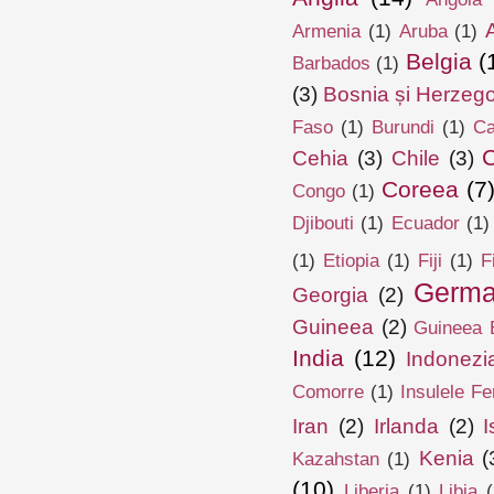
Armenia
(1)
Aruba
(1)
Belgia
(
Barbados
(1)
(3)
Bosnia și Herzeg
Faso
(1)
Burundi
(1)
Ca
Cehia
(3)
Chile
(3)
Coreea
(7
Congo
(1)
Djibouti
(1)
Ecuador
(1)
(1)
Etiopia
(1)
Fiji
(1)
F
Germa
Georgia
(2)
Guineea
(2)
Guineea E
India
(12)
Indonezi
Comorre
(1)
Insulele Fe
Iran
(2)
Irlanda
(2)
I
Kenia
(
Kazahstan
(1)
(10)
Liberia
(1)
Libia
(