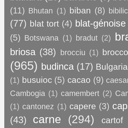
(11)
biban
(8)
Bhutan
(1)
bibili
(77)
blat-génoise
blat tort
(4)
br
(5)
Botswana
(1)
bradut
(2)
briosa
(38)
brocco
brocciu
(1)
(965)
budinca
(17)
Bulgaria
busuioc
(5)
cacao
(9)
(1)
caesa
Cambogia
(1)
camembert
(2)
Ca
cap
capere
(3)
(1)
cantonez
(1)
carne
(294)
(43)
cartof