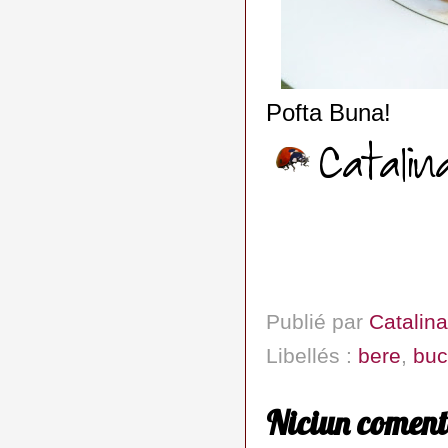
Pofta Buna!
Publié par
Catalina
Libellés :
bere
,
buc
Niciun coment