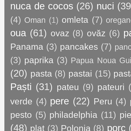
nuca de cocos
(26)
nuci
(39
(4)
omleta
(7)
Oman
(1)
oregan
oua
(61)
p
ovaz
(8)
ovăz
(6)
Panama
(3)
pancakes
(7)
panc
(3)
paprika
(3)
Papua Noua Gu
(20)
pasta
(8)
pastai
(15)
past
Paști
(31)
pateu
(9)
pateuri
pere
(22)
verde
(4)
Peru
(4)
pesto
(5)
philadelphia
(11)
pie
(48)
porc
plat
(3)
Polonia
(8)