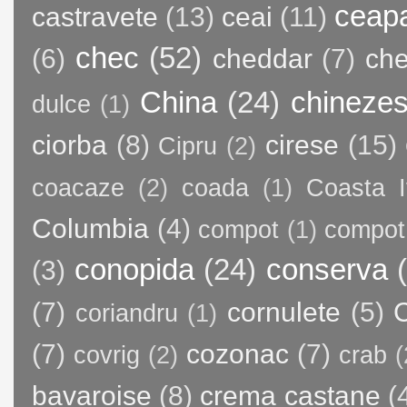
ceap
castravete
(13)
ceai
(11)
chec
(52)
(6)
cheddar
(7)
ch
China
(24)
chineze
dulce
(1)
ciorba
(8)
cirese
(15)
Cipru
(2)
coacaze
(2)
coada
(1)
Coasta I
Columbia
(4)
compot
(1)
compot
conopida
(24)
conserva
(3)
(7)
cornulete
(5)
C
coriandru
(1)
(7)
cozonac
(7)
covrig
(2)
crab
(
bavaroise
(8)
crema castane
(