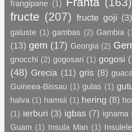
Franta
(163)
frangipane
(1)
fructe
(207)
fructe goji
(3
galuste
(1)
gambas
(2)
Gambia
(
gem
(17)
Ger
(13)
Georgia
(2)
gogosi
(
gnocchi
(2)
gogosari
(1)
(48)
Grecia
(11)
gris
(8)
guac
gut
Guineea-Bissau
(1)
gulas
(1)
hering
(8)
halva
(1)
hamsii
(1)
ho
ierburi
(3)
igbas
(7)
(1)
ignama
Guam
(1)
Insula Man
(1)
Insule