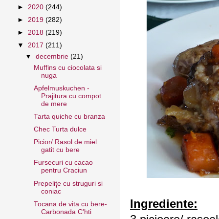
►
2020
(244)
►
2019
(282)
►
2018
(219)
▼
2017
(211)
▼
decembrie
(21)
Muffins cu ciocolata si
nuga
Apfelmuskuchen -
Prajitura cu compot
de mere
Tarta quiche cu branza
Chec Turta dulce
Picior/ Rasol de miel
gatit cu bere
Fursecuri cu cacao
pentru Craciun
Prepeliţe cu struguri si
coniac
Ingrediente:
Tocana de vita cu bere-
Carbonada C'hti