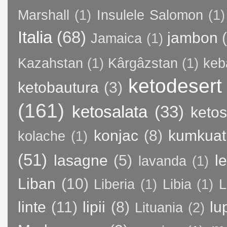
Marshall
(1)
Insulele Salomon
(1)
Italia
(68)
jambon
Jamaica
(1)
Kazahstan
(1)
Kârgâzstan
(1)
keb
ketodesert
ketobautura
(3)
(161)
ketosalata
(33)
keto
konjac
(8)
kumkuat
kolache
(1)
(51)
lasagne
(5)
l
lavanda
(1)
Liban
(10)
Liberia
(1)
Libia
(1)
L
linte
(11)
lipii
(8)
lu
Lituania
(2)