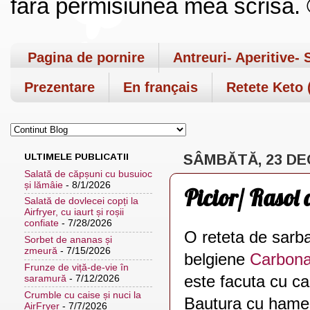
fara permisiunea mea scrisa. ©
Pagina de pornire
Antreuri- Aperitive- 
Prezentare
En français
Retete Keto (
ULTIMELE PUBLICATII
SÂMBĂTĂ, 23 DE
Salată de căpșuni cu busuioc
și lămâie
- 8/1/2026
Picior/ Rasol d
Salată de dovlecei copți la
Airfryer, cu iaurt și roșii
confiate
- 7/28/2026
O reteta de sarba
Sorbet de ananas și
zmeură
- 7/15/2026
belgiene
Carbon
Frunze de viță-de-vie în
este facuta cu ca
saramură
- 7/12/2026
Crumble cu caise și nuci la
Bautura cu hamei
AirFryer
- 7/7/2026