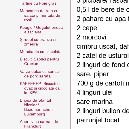
3 picioare/ rasoa
Tartine cu Foie gras
0,5 l de bere de c
Mancarica de rata cu
salata pimentata de
2 pahare cu apa f
rosii
2 cepe
Kouglof/ Guguluf briosa
alsaciana
2 morcovi
Ștrudel cu branza si
zmeura
cimbru uscat, daf
Mendiants cu ciocolata
2 catei de usturoi
Biscuiti Sablés pentru
2 linguri de fond 
Craciun
Varza dulce cu sunca
sare, piper
de porc sarata
700 g de cartofi 
KAFFEREP- Biscuiţi cu
ovăz si ciocolată ca
4 linguri ulei
la IKEA
sare marina
Briosa de Sfantul
Nicolae/
2 linguri bulion de
Boxemannchen -
Luxemburg
patrunjel tocat
Aperitiv cu carnati de
Frankfurt