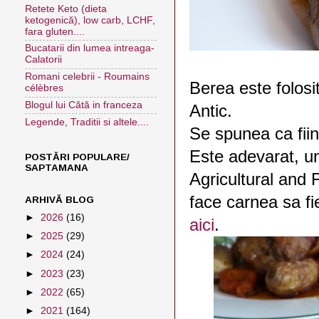
Retete Keto (dieta
ketogenică), low carb, LCHF,
fara gluten....
Bucatarii din lumea intreaga-
Calatorii
Romani celebrii - Roumains
Berea este folosi
célèbres
Blogul lui Cătă in franceza
Antic.
Legende, Traditii si altele....
Se spunea ca fii
Este adevarat, un
POSTĂRI POPULARE/
SAPTAMANA
Agricultural and
face carnea sa fi
ARHIVĂ BLOG
►
2026
(16)
aici
.
►
2025
(29)
►
2024
(24)
►
2023
(23)
►
2022
(65)
►
2021
(164)