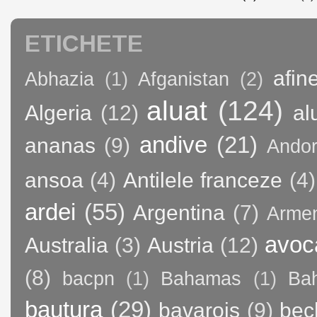
ETICHETE
afin
Abhazia
(1)
Afganistan
(2)
aluat
(124)
Algeria
(12)
al
andive
(21)
ananas
(9)
Andor
ansoa
(4)
Antilele franceze
(4)
ardei
(55)
Argentina
(7)
Arme
avoc
Australia
(3)
Austria
(12)
(8)
bacpn
(1)
Bahamas
(1)
Bah
bautura
(29)
bavarois
(9)
bec