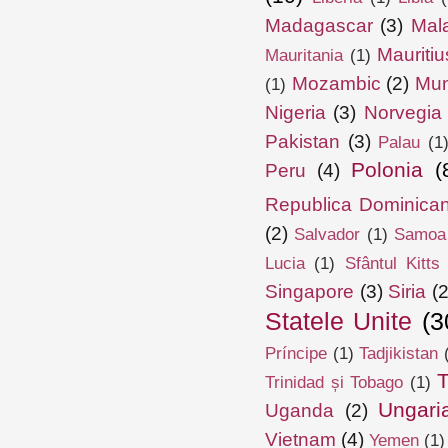
Madagascar
(3)
Mal
Mauritiu
Mauritania
(1)
Mozambic
(2)
Mun
(1)
Nigeria
(3)
Norvegia
Pakistan
(3)
Palau
(1
Polonia
(
Peru
(4)
Republica Dominica
(2)
Salvador
(1)
Samoa
Lucia
(1)
Sfântul Kitts
Singapore
(3)
Siria
(2
Statele Unite
(3
Príncipe
(1)
Tadjikistan
T
Trinidad și Tobago
(1)
Ungari
Uganda
(2)
Vietnam
(4)
Yemen
(1)