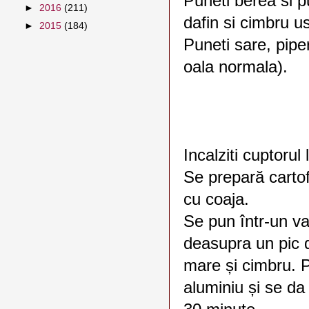
Puneti berea si pu
►
2016
(211)
dafin si cimbru u
►
2015
(184)
Puneti sare, piper
oala normala).
Incalziti cuptorul
Se prepară cartofi
cu coaja.
Se pun într-un va
deasupra un pic d
mare și cimbru. 
aluminiu și se da