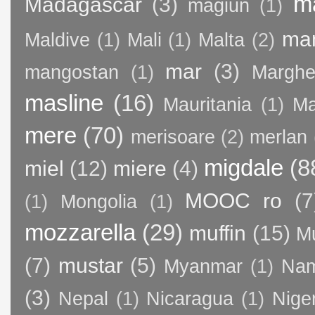
m
Madagascar
(3)
magiun
(1)
ma
Maldive
(1)
Mali
(1)
Malta
(2)
mar
(3)
mangostan
(1)
Margher
masline
(16)
Mauritania
(1)
Ma
mere
(70)
merisoare
(2)
merlan
migdale
(8
miel
(12)
miere
(4)
MOOC ro
(7
(1)
Mongolia
(1)
mozzarella
(29)
muffin
(15)
M
(7)
mustar
(5)
Myanmar
(1)
Nam
(3)
Nepal
(1)
Nicaragua
(1)
Nige