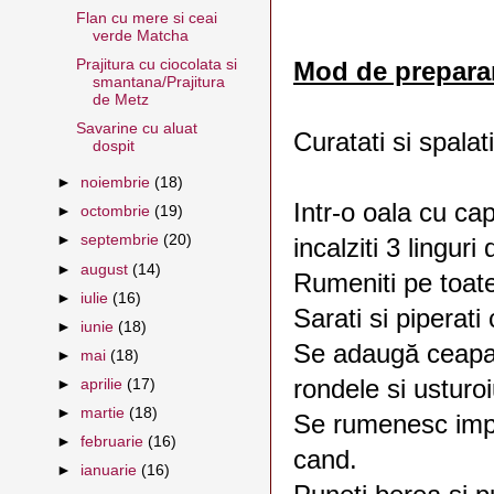
Flan cu mere si ceai
verde Matcha
Prajitura cu ciocolata si
Mod de prepara
smantana/Prajitura
de Metz
Savarine cu aluat
Curatati si spalat
dospit
►
noiembrie
(18)
Intr-o oala cu ca
►
octombrie
(19)
►
septembrie
(20)
incalziti 3 linguri
►
august
(14)
Rumeniti pe toate 
►
iulie
(16)
Sarati si piperati
►
iunie
(18)
Se adaugă ceapa t
►
mai
(18)
rondele si usturoi
►
aprilie
(17)
►
martie
(18)
Se rumenesc impr
►
februarie
(16)
cand.
►
ianuarie
(16)