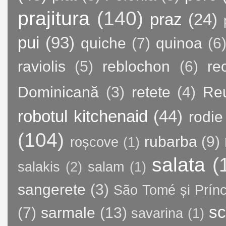
prajitura
(140)
praz
(24)
pui
(93)
quiche
(7)
quinoa
(6
raviolis
(5)
reblochon
(6)
re
Dominicană
(3)
retete
(4)
Re
robotul kitchenaid
(44)
rodie
(104)
rubarba
(9)
roșcove
(1)
salata
(
salakis
(2)
salam
(1)
sangerete
(3)
São Tomé și Prínc
sc
(7)
sarmale
(13)
savarina
(1)